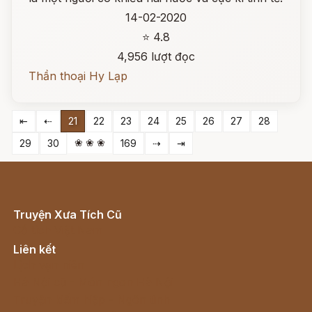
14-02-2020
⭐ 4.8
4,956 lượt đọc
Thần thoại Hy Lạp
⇤
⇠
21
22
23
24
25
26
27
28
❀ ❀ ❀
29
30
169
⇢
⇥
Truyện Xưa Tích Cũ
Cổ tích Việt Nam
Liên kết
Lịch vạn niên
Hà Nội cũ - Món ngon Hà Nội
Truyện kiếm hiệp - Ngôn tình