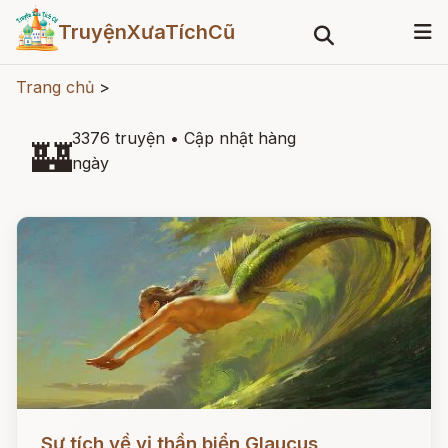
TruyệnXưaTíchCũ
Trang chủ
>
3376 truyện
•
Cập nhật hàng
🏰
ngày
Đọc ngay
Sự tích về vị thần biển Glaucus