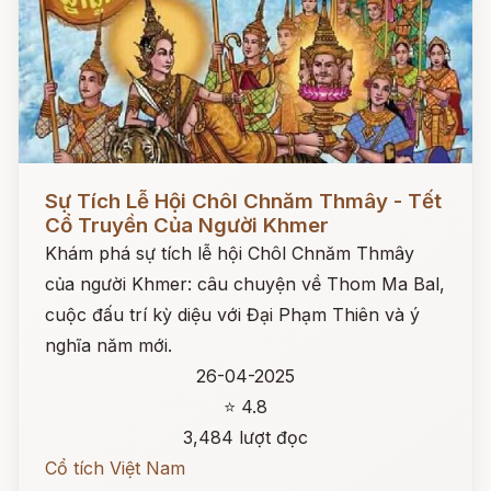
Đọc ngay
Sự Tích Lễ Hội Chôl Chnăm Thmây - Tết
Cổ Truyền Của Người Khmer
Khám phá sự tích lễ hội Chôl Chnăm Thmây
của người Khmer: câu chuyện về Thom Ma Bal,
cuộc đấu trí kỳ diệu với Đại Phạm Thiên và ý
nghĩa năm mới.
26-04-2025
⭐ 4.8
3,484 lượt đọc
Cổ tích Việt Nam