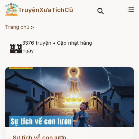
TruyệnXưaTíchCũ
Trang chủ
>
3376 truyện
•
Cập nhật hàng
🏰
ngày
Đọc ngay
Sự tích về con lươn