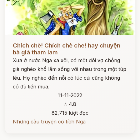
Đọc ngay
Chích chè! Chích chè che! hay chuyện
bà già tham lam
Xưa ở nước Nga xa xôi, có một đôi vợ chồng
già nghèo khổ lắm sống với nhau trong một túp
lều. Họ nghèo đến nỗi có lúc củi cũng không
có đủ tiền mua.
11-11-2022
⭐ 4.8
82,715 lượt đọc
Những câu truyện cổ tích Nga