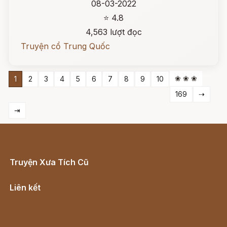
08-03-2022
⭐ 4.8
4,563 lượt đọc
Truyện cổ Trung Quốc
❀ ❀ ❀
1
2
3
4
5
6
7
8
9
10
169
⇢
⇥
Truyện Xưa Tích Cũ
Cổ tích Việt Nam
Liên kết
Lịch vạn niên
Hà Nội cũ - Món ngon Hà Nội
Truyện kiếm hiệp - Ngôn tình