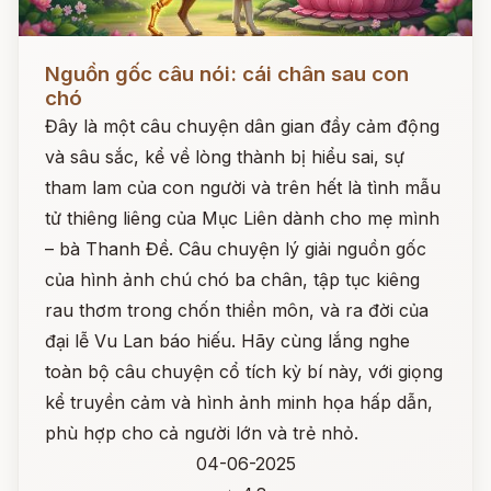
Đọc ngay
Nguồn gốc câu nói: cái chân sau con
chó
Đây là một câu chuyện dân gian đầy cảm động
và sâu sắc, kể về lòng thành bị hiểu sai, sự
tham lam của con người và trên hết là tình mẫu
tử thiêng liêng của Mục Liên dành cho mẹ mình
– bà Thanh Đề. Câu chuyện lý giải nguồn gốc
của hình ảnh chú chó ba chân, tập tục kiêng
rau thơm trong chốn thiền môn, và ra đời của
đại lễ Vu Lan báo hiếu. Hãy cùng lắng nghe
toàn bộ câu chuyện cổ tích kỳ bí này, với giọng
kể truyền cảm và hình ảnh minh họa hấp dẫn,
phù hợp cho cả người lớn và trẻ nhỏ.
04-06-2025