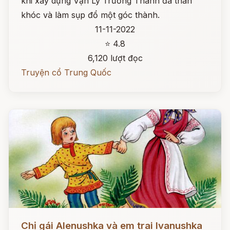
khi xây dựng Vạn Lý Trường Thành đã than
khóc và làm sụp đổ một góc thành.
11-11-2022
⭐ 4.8
6,120 lượt đọc
Truyện cổ Trung Quốc
Đọc ngay
Chị gái Alenushka và em trai Ivanushka