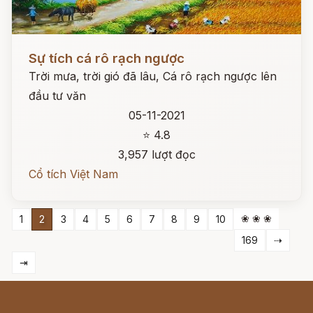
Đọc ngay
Sự tích cá rô rạch ngược
Trời mưa, trời gió đã lâu, Cá rô rạch ngược lên
đầu tư văn
05-11-2021
⭐ 4.8
3,957 lượt đọc
Cổ tích Việt Nam
❀ ❀ ❀
1
2
3
4
5
6
7
8
9
10
169
⇢
⇥