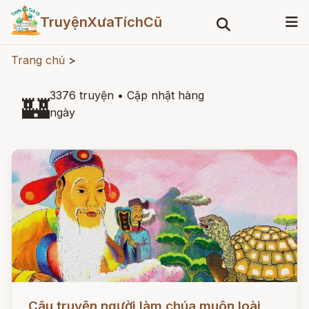
TruyệnXưaTíchCũ
Trang chủ
>
3376 truyện
•
Cập nhật hàng
🏰
ngày
Đọc ngay
Câu truyện người làm chúa muôn loài