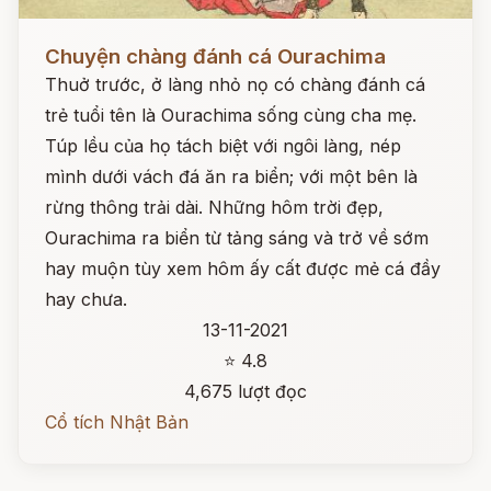
Đọc ngay
Chuyện chàng đánh cá Ourachima
Thuở trước, ở làng nhỏ nọ có chàng đánh cá
trẻ tuổi tên là Ourachima sống cùng cha mẹ.
Túp lều của họ tách biệt với ngôi làng, nép
mình dưới vách đá ăn ra biển; với một bên là
rừng thông trải dài. Những hôm trời đẹp,
Ourachima ra biển từ tảng sáng và trở về sớm
hay muộn tùy xem hôm ấy cất được mẻ cá đầy
hay chưa.
13-11-2021
⭐ 4.8
4,675 lượt đọc
Cổ tích Nhật Bản