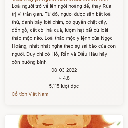
Loài người trở về lên ngôi hoàng đế, thay Rùa
trị vì trần gian. Từ đó, người được săn bắt loài
thú, đánh bẫy loài chim, có quyền chặt cây,
đốn gỗ, cắt cỏ, hái quả, lượm hạt bất cứ loài
thảo mộc nào. Loài thảo mộc y lệnh của Ngọc
Hoàng, nhất nhất nghe theo sự sai bảo của con
người. Duy chỉ có Hổ, Rắn và Diều Hâu hãy
còn bướng bỉnh
08-03-2022
⭐ 4.8
5,115 lượt đọc
Cổ tích Việt Nam