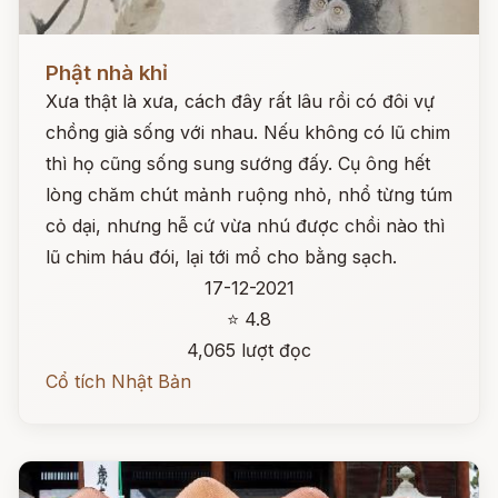
Đọc ngay
Phật nhà khỉ
Xưa thật là xưa, cách đây rất lâu rồi có đôi vự
chồng già sống với nhau. Nếu không có lũ chim
thì họ cũng sống sung sướng đấy. Cụ ông hết
lòng chăm chút mảnh ruộng nhỏ, nhổ từng túm
cỏ dại, nhưng hễ cứ vừa nhú được chồi nào thì
lũ chim háu đói, lại tới mổ cho bằng sạch.
17-12-2021
⭐ 4.8
4,065 lượt đọc
Cổ tích Nhật Bản