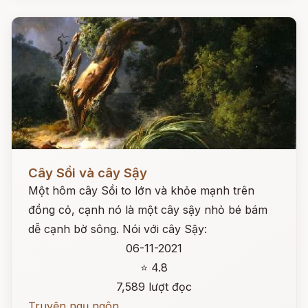
Đọc ngay
Cây Sồi và cây Sậy
Một hôm cây Sồi to lớn và khỏe mạnh trên
đồng cỏ, cạnh nó là một cây sậy nhỏ bé bám
dễ cạnh bờ sông. Nói với cây Sậy:
06-11-2021
⭐ 4.8
7,589 lượt đọc
Truyện ngụ ngôn