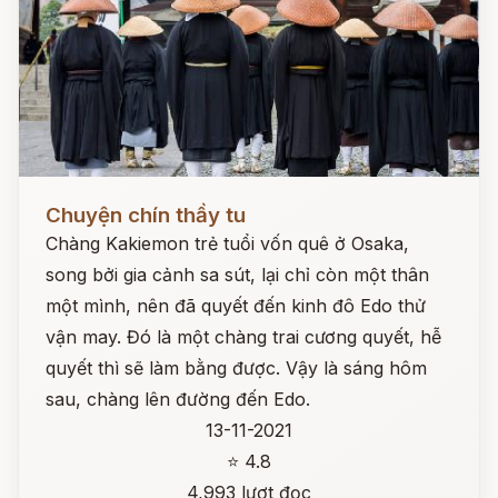
Đọc ngay
Chuyện chín thầy tu
Chàng Kakiemon trẻ tuổi vốn quê ở Osaka,
song bởi gia cảnh sa sút, lại chỉ còn một thân
một mình, nên đã quyết đến kinh đô Edo thử
vận may. Đó là một chàng trai cương quyết, hễ
quyết thì sẽ làm bằng được. Vậy là sáng hôm
sau, chàng lên đường đến Edo.
13-11-2021
⭐ 4.8
4,993 lượt đọc