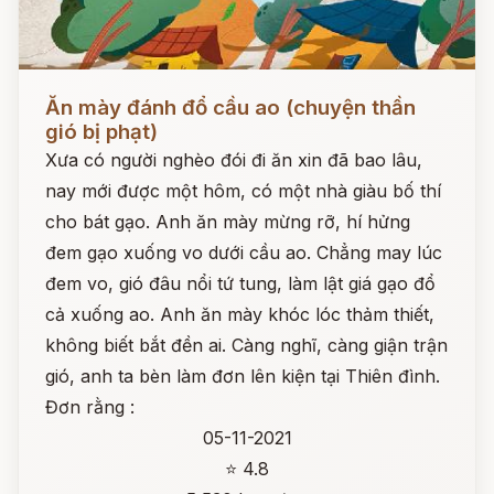
Đọc ngay
Ăn mày đánh đổ cầu ao (chuyện thần
gió bị phạt)
Xưa có người nghèo đói đi ăn xin đã bao lâu,
nay mới được một hôm, có một nhà giàu bố thí
cho bát gạo. Anh ăn mày mừng rỡ, hí hửng
đem gạo xuống vo dưới cầu ao. Chẳng may lúc
đem vo, gió đâu nổi tứ tung, làm lật giá gạo đổ
cả xuống ao. Anh ăn mày khóc lóc thảm thiết,
không biết bắt đền ai. Càng nghĩ, càng giận trận
gió, anh ta bèn làm đơn lên kiện tại Thiên đình.
Đơn rằng :
05-11-2021
⭐ 4.8