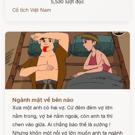
5,530 lượt đọc
Cổ tích Việt Nam
Đọc ngay
Ngảnh mặt về bên nào
Xưa một anh có hai vợ. Cứ đêm đêm vợ lớn
nằm trong, vợ bé nằm ngoài, còn anh ta thì
chen vào giữa. Ai chẳng bảo thế là sướng !
Nhưng khốn một nỗi vợ lớn muốn anh ta ngảnh