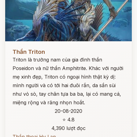
Đọc ngay
Thần Triton
Triton là trưởng nam của gia đình thần
Poseidon và nữ thần Amphitrite. Khác với người
mẹ xinh đẹp, Triton có ngoại hình thật kỳ dị:
mình người và có tới hai đuôi rắn, da sần sùi
như vỏ sò, tay chân tựa ba ba, lại có mang cá,
miệng rộng và răng nhọn hoắt.
20-08-2020
⭐ 4.8
4,390 lượt đọc
Thần thoại Hy Lạp