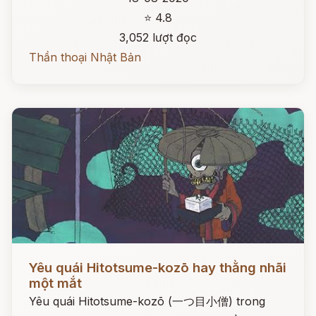
⭐ 4.8
3,052 lượt đọc
Thần thoại Nhật Bản
Đọc ngay
Yêu quái Hitotsume-kozō hay thằng nhãi
một mắt
Yêu quái Hitotsume-kozō (一つ目小僧) trong