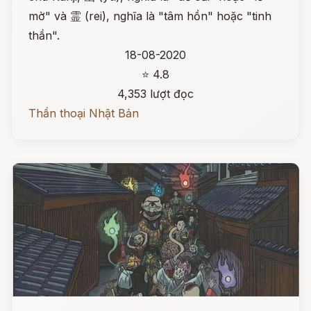
mờ" và 霊 (rei), nghĩa là "tâm hồn" hoặc "tinh
thần".
18-08-2020
⭐ 4.8
4,353 lượt đọc
Thần thoại Nhật Bản
Đọc ngay