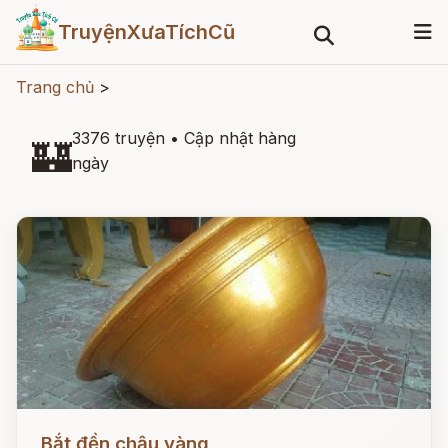
TruyệnXưaTíchCũ
Trang chủ
>
3376 truyện
•
Cập nhật hàng
🏰
ngày
Đọc ngay
Bắt đền chậu vàng