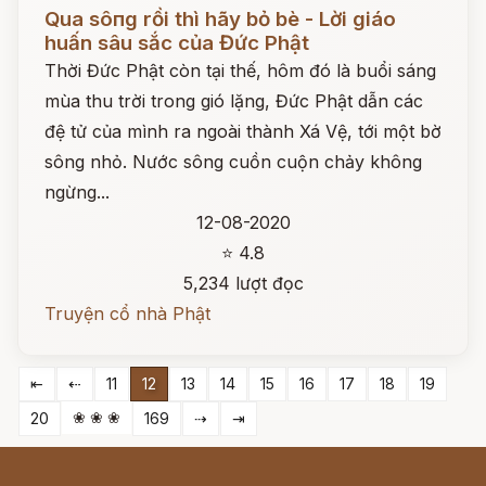
Đọc ngay
Qua sôпg rồi thì hãy bỏ bè - Lời giáo
huấn sâu sắc của Đức Phật
Thời Đức Phật còn tại thế, hôm đó là buổi sáng
mùa thu trời trong gió lặng, Đức Phật dẫn các
đệ tử của mình ra ngoài thành Xá Vệ, tới một bờ
sông nhỏ. Nước sông cuồn cuộn chảy không
ngừng...
12-08-2020
⭐ 4.8
5,234 lượt đọc
Truyện cổ nhà Phật
⇤
⇠
11
12
13
14
15
16
17
18
19
❀ ❀ ❀
20
169
⇢
⇥