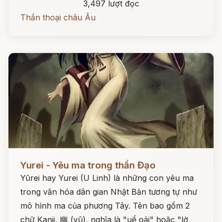
3,497 lượt đọc
Thần thoại châu Âu
Đọc ngay
Yurei - Yêu ma trong thần Đạo
Yūrei hay Yurei (U Linh) là những con yêu ma
trong văn hóa dân gian Nhật Bản tương tự như
mô hình ma của phương Tây. Tên bao gồm 2
chữ Kanji, 幽 (yū), nghĩa là "uể oải" hoặc "lờ