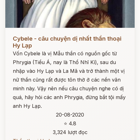
Đọc ngay
Cybele - câu chuyện dị nhất thần thoại
Hy Lạp
Vốn Cybele là vị Mẫu thần có nguồn gốc từ
Phrygia (Tiểu Á, nay là Thổ Nhĩ Kì), sau du
nhập vào Hy Lạp và La Mã và trở thành một vị
nữ thần cũng rất được tôn thờ ở các nền văn
minh này. Vậy nên nếu câu chuyện nghe có dị
quá, hãy hỏi các anh Phrygia, đừng bắt tội mấy
anh Hy Lạp.
20-08-2020
⭐ 4.8
3,324 lượt đọc