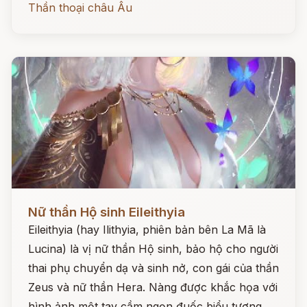
Thần thoại châu Âu
Đọc ngay
Nữ thần Hộ sinh Eileithyia
Eileithyia (hay Ilithyia, phiên bản bên La Mã là
Lucina) là vị nữ thần Hộ sinh, bảo hộ cho người
thai phụ chuyển dạ và sinh nở, con gái của thần
Zeus và nữ thần Hera. Nàng được khắc họa với
hình ảnh một tay cầm ngọn đuốc biểu tượng