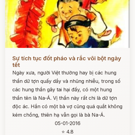
Đọc ngay
Sự tích tục đốt pháo và rắc vôi bột ngày
tết
Ngày xưa, người Việt thường hay bị các hung
thần dữ tợn quấy dầy và nhũng nhiễu, trong số
các hung thần gây tai hại đấy, có một hung
thần tên là Na-Á. Vị thần này rất chi là dữ tợn
độc ác. Hắn có một bà vợ cũng quá quắt không
kém chồng, thiên hạ vẫn gọi là bà Na-Á.
05-01-2016
⭐ 4.8