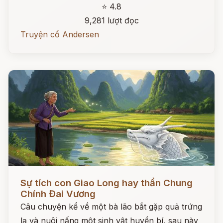
⭐ 4.8
9,281 lượt đọc
Truyện cổ Andersen
Đọc ngay
Sự tích con Giao Long hay thần Chung
Chính Đai Vương
Câu chuyện kể về một bà lão bắt gặp quả trứng
lạ và nuôi nấng một sinh vật huyền bí, sau này