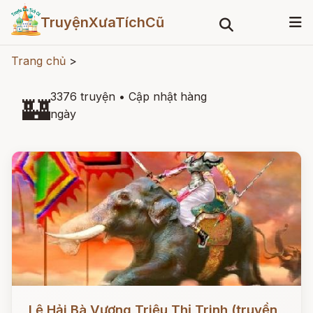
TruyệnXưaTíchCũ
Trang chủ
>
3376 truyện
•
Cập nhật hàng
🏰
ngày
Đọc ngay
Lệ Hải Bà Vương Triệu Thị Trinh (truyền