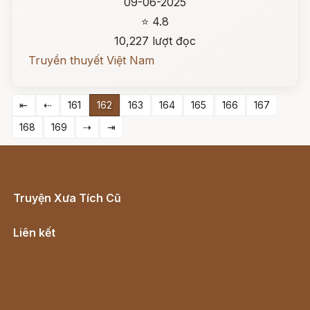
09-06-2025
⭐ 4.8
10,227 lượt đọc
Truyền thuyết Việt Nam
⇤
⇠
161
162
163
164
165
166
167
168
169
⇢
⇥
Truyện Xưa Tích Cũ
Cổ tích Việt Nam
Liên kết
Lịch vạn niên
Hà Nội cũ - Món ngon Hà Nội
Truyện kiếm hiệp - Ngôn tình
Download - Tải Miễn Phí