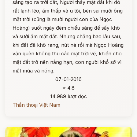
sáng tạo ra trời đất, Người thấy mặt đất khi đó
rất lạnh lẽo, ẩm thấp và u tối, bèn sai mười ông
mặt trời (cũng là mười người con của Ngọc
Hoàng) suốt ngày đêm chiếu sáng để sấy khô
và sưởi ấm mặt đất. Nhưng chẳng bao lâu sau,
khi đất đã khô rang, nứt nẻ rồi mà Ngọc Hoàng
vẫn quên không thu các mặt trời về, khiến cho
mặt đất trở nên nắng hạn, con người khổ sở vì
mất mùa và nóng.
07-01-2016
⭐ 4.8
14,989 lượt đọc
Thần thoại Việt Nam