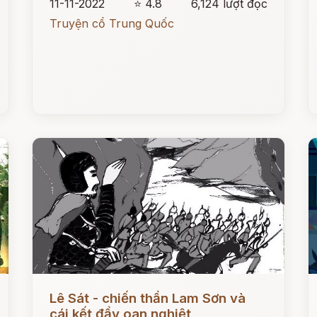
11-11-2022
⭐ 4.8
6,124 lượt đọc
Truyện cổ Trung Quốc
Đọc ngay
Đ
Lê Sát - chiến thần Lam Sơn và
cái kết đầy oan nghiệt