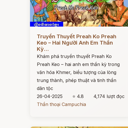
Đọc ngay
Truyền Thuyết Preah Ko Preah
Keo – Hai Người Anh Em Thần
Kỳ...
Khám phá truyền thuyết Preah Ko
Preah Keo – hai anh em thần kỳ trong
văn hóa Khmer, biểu tượng của lòng
trung thành, phép thuật và tinh thần
dân tộc
26-04-2025
⭐ 4.8
4,174 lượt đọc
Thần thoại Campuchia