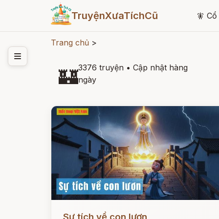
TruyệnXưaTíchCũ
🧚
Cổ 
Trang chủ
>
3376 truyện
•
Cập nhật hàng
🏰
ngày
Đọc ngay
Sự tích về con lươn