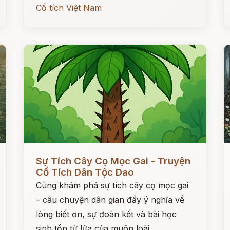
Cổ tích Việt Nam
Đọc ngay
Đ
Sự Tích Cây Cọ Mọc Gai - Truyện
Cổ Tích Dân Tộc Dao
Cùng khám phá sự tích cây cọ mọc gai
– câu chuyện dân gian đầy ý nghĩa về
lòng biết ơn, sự đoàn kết và bài học
sinh tồn từ lửa của muôn loài.