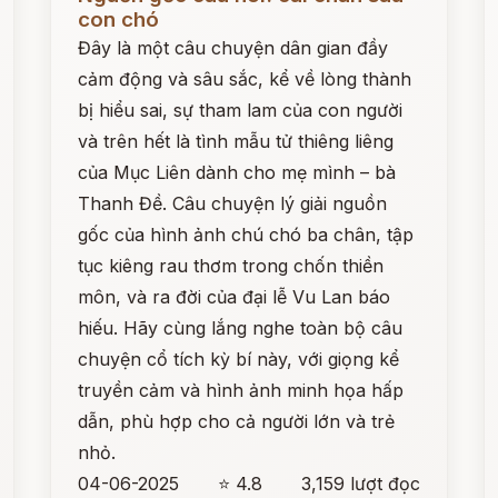
con chó
Đây là một câu chuyện dân gian đầy
cảm động và sâu sắc, kể về lòng thành
bị hiểu sai, sự tham lam của con người
và trên hết là tình mẫu tử thiêng liêng
của Mục Liên dành cho mẹ mình – bà
Thanh Đề. Câu chuyện lý giải nguồn
gốc của hình ảnh chú chó ba chân, tập
tục kiêng rau thơm trong chốn thiền
môn, và ra đời của đại lễ Vu Lan báo
hiếu. Hãy cùng lắng nghe toàn bộ câu
chuyện cổ tích kỳ bí này, với giọng kể
truyền cảm và hình ảnh minh họa hấp
dẫn, phù hợp cho cả người lớn và trẻ
nhỏ.
04-06-2025
⭐ 4.8
3,159 lượt đọc