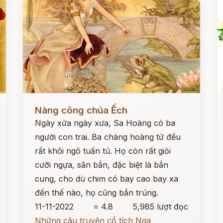
Đọc ngay
Đ
Nàng công chúa Ếch
Ngày xửa ngày xưa, Sa Hoàng có ba
người con trai. Ba chàng hoàng tử đều
rất khôi ngô tuấn tú. Họ còn rất giỏi
cưỡi ngựa, săn bắn, đặc biệt là bắn
cung, cho dù chim có bay cao bay xa
đến thế nào, họ cũng bắn trúng.
11-11-2022
⭐ 4.8
5,985 lượt đọc
Những câu truyện cổ tích Nga