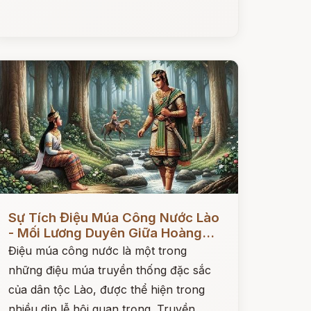
ọc ngay
Sự Tích Điệu Múa Công Nước Lào
- Mối Lương Duyên Giữa Hoàng...
Điệu múa công nước là một trong
những điệu múa truyền thống đặc sắc
của dân tộc Lào, được thể hiện trong
nhiều dịp lễ hội quan trọng. Truyền