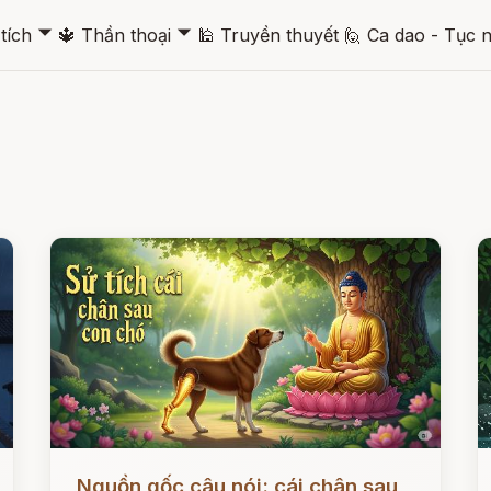
🞃
🞃
tích
🔱
Thần thoại
🕌
Truyền thuyết
🙋
Ca dao - Tục 
Đọc ngay
Đ
Nguồn gốc câu nói: cái chân sau