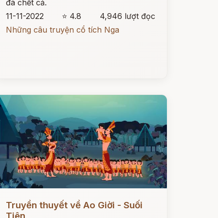
đã chết cả.
11-11-2022
⭐ 4.8
4,946 lượt đọc
Những câu truyện cổ tích Nga
ọc ngay
Truyền thuyết về Ao Giời - Suối
Tiên