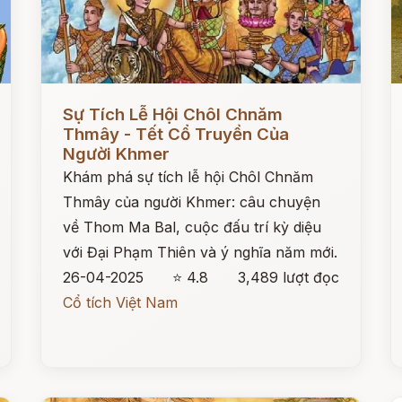
Đọc ngay
Đ
Sự Tích Lễ Hội Chôl Chnăm
Thmây - Tết Cổ Truyền Của
Người Khmer
Khám phá sự tích lễ hội Chôl Chnăm
Thmây của người Khmer: câu chuyện
về Thom Ma Bal, cuộc đấu trí kỳ diệu
với Đại Phạm Thiên và ý nghĩa năm mới.
26-04-2025
⭐ 4.8
3,489 lượt đọc
Cổ tích Việt Nam