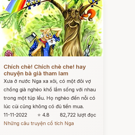
ọc ngay
Chích chè! Chích chè che! hay
chuyện bà già tham lam
Xưa ở nước Nga xa xôi, có một đôi vợ
chồng già nghèo khổ lắm sống với nhau
trong một túp lều. Họ nghèo đến nỗi có
lúc củi cũng không có đủ tiền mua.
11-11-2022
⭐ 4.8
82,722 lượt đọc
Những câu truyện cổ tích Nga