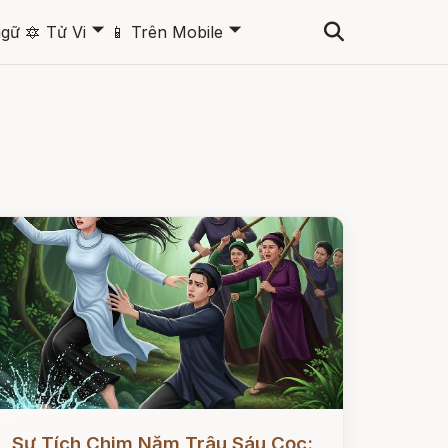
🞃
🞃
ngữ
🔯
Tử Vi
📱
Trên Mobile
ọc ngay
Sự Tích Chim Năm Trâu Sáu Cọc: