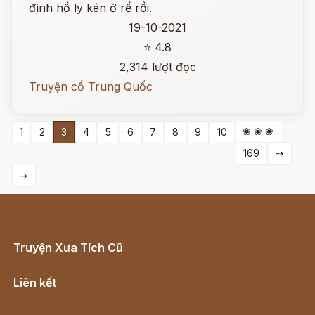
đình hồ ly kén ở rể rồi.
19-10-2021
⭐ 4.8
2,314 lượt đọc
Truyện cổ Trung Quốc
❀ ❀ ❀
1
2
3
4
5
6
7
8
9
10
169
⇢
⇥
Truyện Xưa Tích Cũ
Cổ tích Việt Nam
Liên kết
Lịch vạn niên