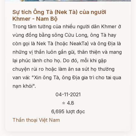
Đọc ngay
Sự tích Ông Tà (Nek Tà) của người
Khmer - Nam Bộ
Trong tâm tưởng của nhiều người dân Khmer ở
vùng đồng bằng sông Cửu Long, ông Tà hay
còn gọi là Nek Tà (hoặc NeakTa) và ông Địa là
những vị thần luôn gần gũi, thân thiện và mang
lại phúc lành cho họ. Do đó, mỗi khi gặp
chuyện rủi ro hoặc làm ăn sa sút họ thường
van vái: "Xin ông Tà, ông Địa gia trì cho tai qua
nạn khỏi".
04-11-2021
⭐ 4.8
6,695 lượt đọc
Thần thoại Việt Nam