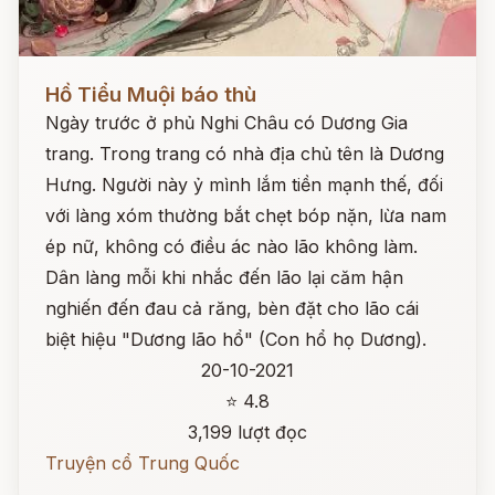
Đọc ngay
Hồ Tiểu Muội báo thù
Ngày trước ở phủ Nghi Châu có Dương Gia
trang. Trong trang có nhà địa chủ tên là Dương
Hưng. Người này ỷ mình lắm tiền mạnh thế, đối
với làng xóm thường bắt chẹt bóp nặn, lừa nam
ép nữ, không có điều ác nào lão không làm.
Dân làng mỗi khi nhắc đến lão lại căm hận
nghiến đến đau cả răng, bèn đặt cho lão cái
biệt hiệu "Dương lão hổ" (Con hổ họ Dương).
20-10-2021
⭐ 4.8
3,199 lượt đọc
Truyện cổ Trung Quốc