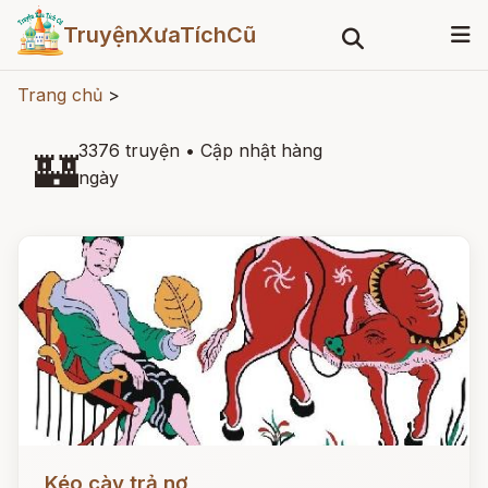
TruyệnXưaTíchCũ
Trang chủ
>
3376 truyện
•
Cập nhật hàng
🏰
ngày
Đọc ngay
Kéo cày trả nợ