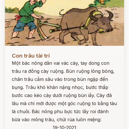
Đọc ngay
Con trâu tài trí
Một bác nông dân vai vác cày, tay dong con
trâu ra đồng cày ruộng. Bùn ruộng lõng bòng,
chân trâu cắm sâu vào trong bùn ngập đến
bụng. Trâu khó khăn nặng nhọc, bước thấp
bước cao kéo cày dưới ruộng bùn iầy. Cày đã
lâu mà chỉ mới được một góc ruộng to bằng tàu
lá chuôi. Bác nông phu bực tức lấy roi đánh
bừa vào mông trâu, chửi rủa luôn miệng:
19-10-2021