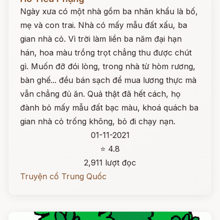
Ngày xưa có một nhà gồm ba nhân khẩu là bố,
mẹ và con trai. Nhà có mấy mẫu đất xấu, ba
gian nhà cỏ. Vì trời làm liền ba năm đại hạn
hán, hoa màu trồng trọt chẳng thu được chút
gì. Muốn đỡ đói lòng, trong nhà từ hòm rương,
bàn ghế... đều bán sạch để mua lương thực mà
vẫn chẳng đủ ăn. Quả thật đã hết cách, họ
đành bỏ mấy mẫu đất bạc màu, khoá quách ba
gian nhà cỏ trống không, bỏ đi chạy nạn.
01-11-2021
⭐ 4.8
2,911 lượt đọc
Truyện cổ Trung Quốc