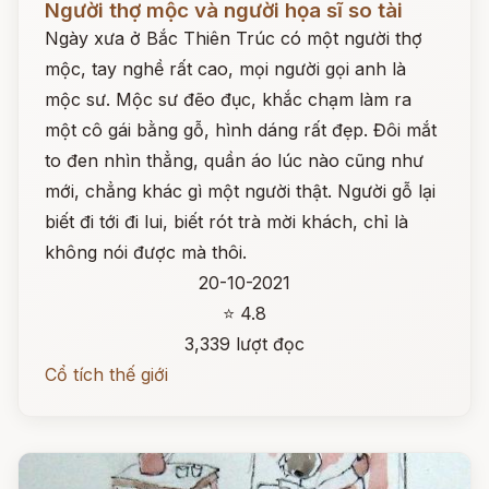
Người thợ mộc và người họa sĩ so tài
Ngày xưa ở Bắc Thiên Trúc có một người thợ
mộc, tay nghề rất cao, mọi người gọi anh là
mộc sư. Mộc sư đẽo đục, khắc chạm làm ra
một cô gái bằng gỗ, hình dáng rất đẹp. Đôi mắt
to đen nhìn thẳng, quần áo lúc nào cũng như
mới, chẳng khác gì một người thật. Người gỗ lại
biết đi tới đi lui, biết rót trà mời khách, chỉ là
không nói được mà thôi.
20-10-2021
⭐ 4.8
3,339 lượt đọc
Cổ tích thế giới