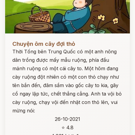
Đọc ngay
Chuyện ôm cây đợi thỏ
Thời Tống bên Trung Quốc có một anh nông
dân trồng được mấy mẫu ruộng, phía đầu
mảnh ruộng có một cái cây to. Một hôm đang
cày ruộng đột nhiên có một con thỏ chạy như
tên bắn đến, đâm sầm vào gốc cây to kia, gãy
cổ ngay lập tức, chết thẳng cẳng. Anh ta vội bỏ
cày ruộng, chạy vội đến nhặt con thỏ lên, vui
mừng nói:
26-10-2021
⭐ 4.8