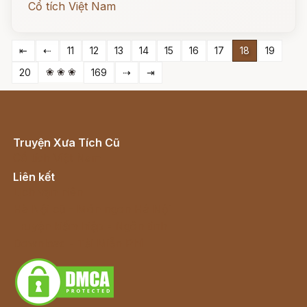
Cổ tích Việt Nam
⇤
⇠
11
12
13
14
15
16
17
18
19
❀ ❀ ❀
20
169
⇢
⇥
Truyện Xưa Tích Cũ
Cổ tích Việt Nam
Liên kết
Lịch vạn niên
Hà Nội cũ - Món ngon Hà Nội
Truyện kiếm hiệp - Ngôn tình
Download - Tải Miễn Phí