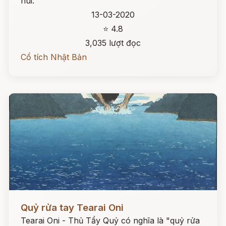
núi.
13-03-2020
⭐ 4.8
3,035 lượt đọc
Cổ tích Nhật Bản
Đọc ngay
Quỷ rửa tay Tearai Oni
Tearai Oni - Thủ Tẩy Quỷ có nghĩa là "quỷ rửa