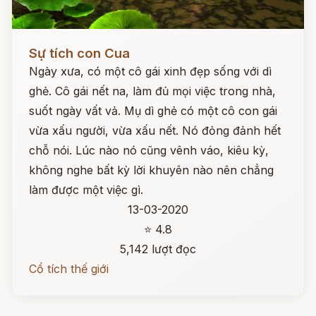
Đọc ngay
Sự tích con Cua
Ngày xưa, có một cô gái xinh đẹp sống với dì
ghẻ. Cô gái nết na, làm đủ mọi việc trong nhà,
suốt ngày vất vả. Mụ dì ghẻ có một cô con gái
vừa xấu người, vừa xấu nết. Nó đỏng đảnh hết
chỗ nói. Lúc nào nó cũng vênh váo, kiêu kỳ,
không nghe bất kỳ lời khuyên nào nên chẳng
làm được một việc gì.
13-03-2020
⭐ 4.8
5,142 lượt đọc
Cổ tích thế giới