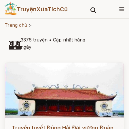
TruyệnXưaTíchCũ
Trang chủ
>
3376 truyện
•
Cập nhật hàng
🏰
ngày
Đọc ngay
Truyền tuyết Đông Hải Đại vương Đoàn