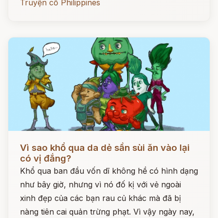
Truyện cổ Philippines
Đọc ngay
Vì sao khổ qua da dẻ sần sùi ăn vào lại
có vị đắng?
Khổ qua ban đầu vốn dĩ không hề có hình dạng
như bây giờ, nhưng vì nó đố kị với vẻ ngoài
xinh đẹp của các bạn rau củ khác mà đã bị
nàng tiên cai quản trừng phạt. Vì vậy ngày nay,