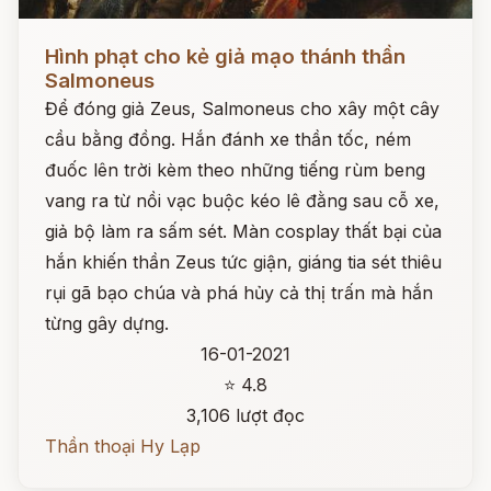
Đọc ngay
Hình phạt cho kẻ giả mạo thánh thần
Salmoneus
Để đóng giả Zeus, Salmoneus cho xây một cây
cầu bằng đồng. Hắn đánh xe thần tốc, ném
đuốc lên trời kèm theo những tiếng rùm beng
vang ra từ nồi vạc buộc kéo lê đằng sau cỗ xe,
giả bộ làm ra sấm sét. Màn cosplay thất bại của
hắn khiến thần Zeus tức giận, giáng tia sét thiêu
rụi gã bạo chúa và phá hủy cả thị trấn mà hắn
từng gây dựng.
16-01-2021
⭐ 4.8
3,106 lượt đọc
Thần thoại Hy Lạp