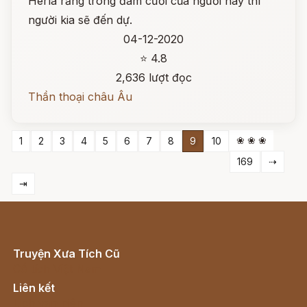
Herla rằng trong đám cưới của người này thì
người kia sẽ đến dự.
04-12-2020
⭐ 4.8
2,636 lượt đọc
Thần thoại châu Âu
❀ ❀ ❀
1
2
3
4
5
6
7
8
9
10
169
⇢
⇥
Truyện Xưa Tích Cũ
Cổ tích Việt Nam
Liên kết
Lịch vạn niên