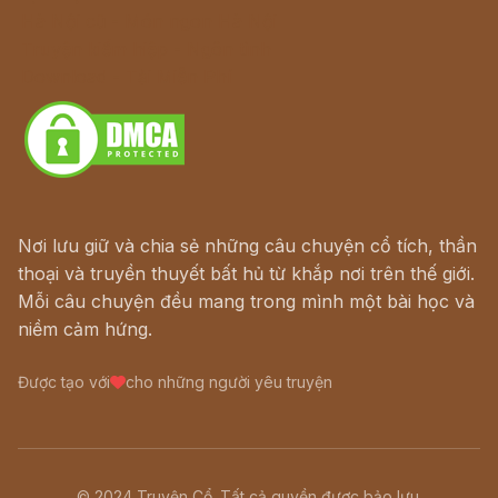
Hà Nội cũ - Món ngon Hà Nội
Truyện kiếm hiệp - Ngôn tình
Download - Tải Miễn Phí
Nơi lưu giữ và chia sẻ những câu chuyện cổ tích, thần
thoại và truyền thuyết bất hủ từ khắp nơi trên thế giới.
Mỗi câu chuyện đều mang trong mình một bài học và
niềm cảm hứng.
Được tạo với
cho những người yêu truyện
© 2024 Truyện Cổ. Tất cả quyền được bảo lưu.