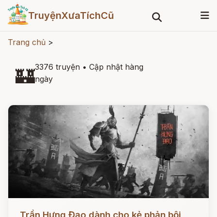
TruyệnXưaTíchCũ
Trang chủ
>
3376 truyện
•
Cập nhật hàng
🏰
ngày
Đọc ngay
Trần Hưng Đạo dành cho kẻ phản bội