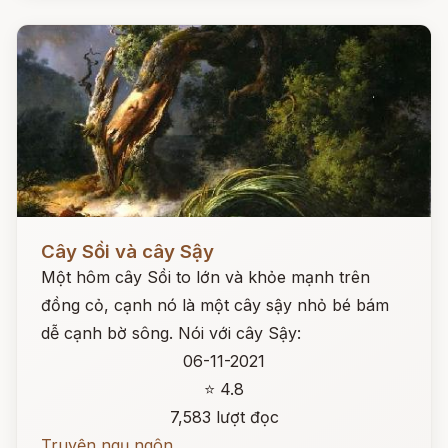
Đọc ngay
Cây Sồi và cây Sậy
Một hôm cây Sồi to lớn và khỏe mạnh trên
đồng cỏ, cạnh nó là một cây sậy nhỏ bé bám
dễ cạnh bờ sông. Nói với cây Sậy:
06-11-2021
⭐ 4.8
7,583 lượt đọc
Truyện ngụ ngôn