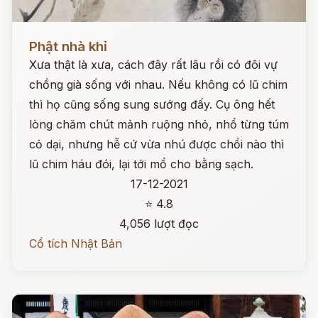
Đọc ngay
Phật nhà khỉ
Xưa thật là xưa, cách đây rất lâu rồi có đôi vự
chồng già sống với nhau. Nếu không có lũ chim
thì họ cũng sống sung sướng đấy. Cụ ông hết
lòng chăm chút mảnh ruộng nhỏ, nhổ từng túm
cỏ dại, nhưng hễ cứ vừa nhú được chồi nào thì
lũ chim háu đói, lại tới mổ cho bằng sạch.
17-12-2021
⭐ 4.8
4,056 lượt đọc
Cổ tích Nhật Bản