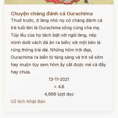
Đọc ngay
Chuyện chàng đánh cá Ourachima
Thuở trước, ở làng nhỏ nọ có chàng đánh cá
trẻ tuổi tên là Ourachima sống cùng cha mẹ.
Túp lều của họ tách biệt với ngôi làng, nép
mình dưới vách đá ăn ra biển; với một bên là
rừng thông trải dài. Những hôm trời đẹp,
Ourachima ra biển từ tảng sáng và trở về sớm
hay muộn tùy xem hôm ấy cất được mẻ cá đầy
hay chưa.
13-11-2021
⭐ 4.8
4,669 lượt đọc
Cổ tích Nhật Bản