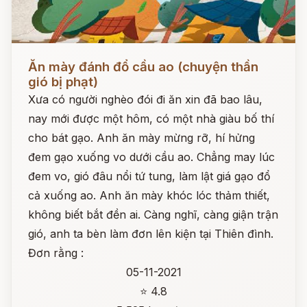
Đọc ngay
Ăn mày đánh đổ cầu ao (chuyện thần
gió bị phạt)
Xưa có người nghèo đói đi ăn xin đã bao lâu,
nay mới được một hôm, có một nhà giàu bố thí
cho bát gạo. Anh ăn mày mừng rỡ, hí hửng
đem gạo xuống vo dưới cầu ao. Chẳng may lúc
đem vo, gió đâu nổi tứ tung, làm lật giá gạo đổ
cả xuống ao. Anh ăn mày khóc lóc thảm thiết,
không biết bắt đền ai. Càng nghĩ, càng giận trận
gió, anh ta bèn làm đơn lên kiện tại Thiên đình.
Đơn rằng :
05-11-2021
⭐ 4.8