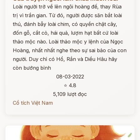
Loài người trở về lên ngôi hoàng đế, thay Rùa
trị vì trần gian. Từ đó, người được săn bắt loài
thú, đánh bẫy loài chim, có quyền chặt cây,
đốn gỗ, cắt cỏ, hái quả, lượm hạt bất cứ loài
thảo mộc nào. Loài thảo mộc y lệnh của Ngọc
Hoàng, nhất nhất nghe theo sự sai bảo của con
người. Duy chỉ có Hổ, Rắn và Diều Hâu hãy
còn bướng bỉnh
08-03-2022
⭐ 4.8
5,109 lượt đọc
Cổ tích Việt Nam