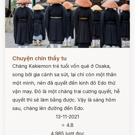
Đọc ngay
Chuyện chín thầy tu
Chàng Kakiemon trẻ tuổi vốn quê ở Osaka,
song bởi gia cảnh sa sút, lại chỉ còn một thân
một mình, nên đã quyết đến kinh đô Edo thử
vận may. Đó là một chàng trai cương quyết, hễ
quyết thì sẽ làm bằng được. Vậy là sáng hôm
sau, chàng lên đường đến Edo.
13-11-2021
⭐ 4.8
4,985 lượt đọc