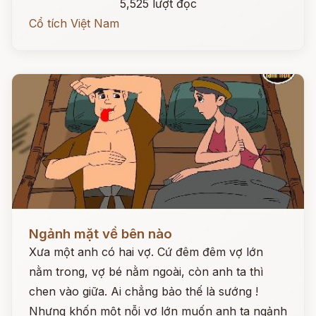
5,525 lượt đọc
Cổ tích Việt Nam
Đọc ngay
Ngảnh mặt về bên nào
Xưa một anh có hai vợ. Cứ đêm đêm vợ lớn
nằm trong, vợ bé nằm ngoài, còn anh ta thì
chen vào giữa. Ai chẳng bảo thế là sướng !
Nhưng khốn một nỗi vợ lớn muốn anh ta ngảnh