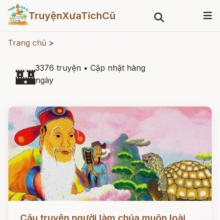
TruyệnXưaTíchCũ
Trang chủ
>
3376 truyện
•
Cập nhật hàng
🏰
ngày
Đọc ngay
Câu truyện người làm chúa muôn loài