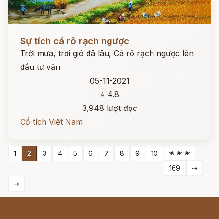
Đọc ngay
Sự tích cá rô rạch ngược
Trời mưa, trời gió đã lâu, Cá rô rạch ngược lên
đầu tư văn
05-11-2021
⭐ 4.8
3,948 lượt đọc
Cổ tích Việt Nam
❀ ❀ ❀
1
2
3
4
5
6
7
8
9
10
169
⇢
⇥