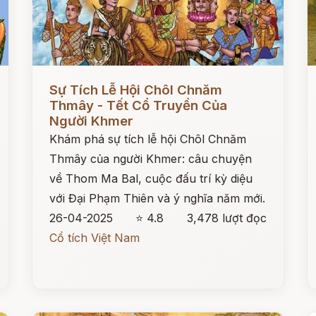
Đọc ngay
Đ
Sự Tích Lễ Hội Chôl Chnăm
Thmây - Tết Cổ Truyền Của
Người Khmer
Khám phá sự tích lễ hội Chôl Chnăm
Thmây của người Khmer: câu chuyện
về Thom Ma Bal, cuộc đấu trí kỳ diệu
với Đại Phạm Thiên và ý nghĩa năm mới.
26-04-2025
⭐ 4.8
3,478 lượt đọc
Cổ tích Việt Nam