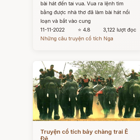
bài hát đến tai vua. Vua ra lệnh tìm
bằng được nhà thơ đã làm bài hát nổi
loạn và bắt vào cung
11-11-2022
⭐ 4.8
3,122 lượt đọc
Những câu truyện cổ tích Nga
Đọc ngay
Truyện cổ tích bảy chàng trai Ê
Đê