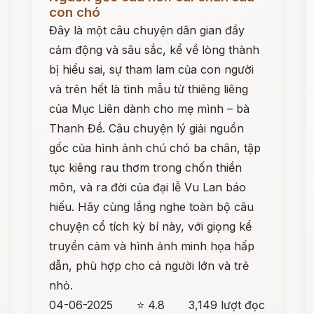
con chó
Đây là một câu chuyện dân gian đầy
cảm động và sâu sắc, kể về lòng thành
bị hiểu sai, sự tham lam của con người
và trên hết là tình mẫu tử thiêng liêng
của Mục Liên dành cho mẹ mình – bà
Thanh Đề. Câu chuyện lý giải nguồn
gốc của hình ảnh chú chó ba chân, tập
tục kiêng rau thơm trong chốn thiền
môn, và ra đời của đại lễ Vu Lan báo
hiếu. Hãy cùng lắng nghe toàn bộ câu
chuyện cổ tích kỳ bí này, với giọng kể
truyền cảm và hình ảnh minh họa hấp
dẫn, phù hợp cho cả người lớn và trẻ
nhỏ.
04-06-2025
⭐ 4.8
3,149 lượt đọc