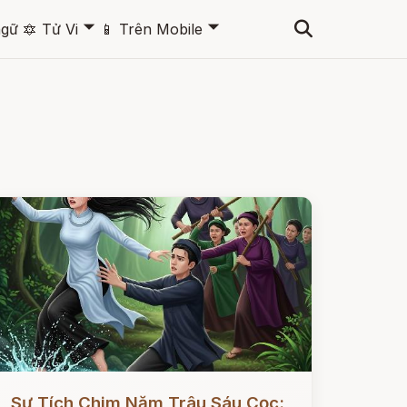
🞃
🞃
ngữ
🔯
Tử Vi
📱
Trên Mobile
ọc ngay
Sự Tích Chim Năm Trâu Sáu Cọc: