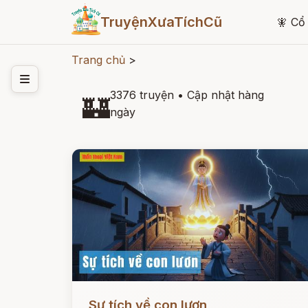
TruyệnXưaTíchCũ
🧚
Cổ 
Trang chủ
>
3376 truyện
•
Cập nhật hàng
🏰
ngày
Đọc ngay
Sự tích về con lươn