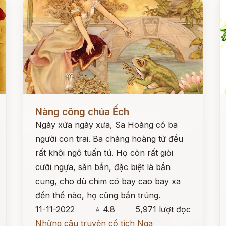
Đọc ngay
Đ
Nàng công chúa Ếch
Ngày xửa ngày xưa, Sa Hoàng có ba
người con trai. Ba chàng hoàng tử đều
rất khôi ngô tuấn tú. Họ còn rất giỏi
cưỡi ngựa, săn bắn, đặc biệt là bắn
cung, cho dù chim có bay cao bay xa
đến thế nào, họ cũng bắn trúng.
11-11-2022
⭐ 4.8
5,971 lượt đọc
Những câu truyện cổ tích Nga