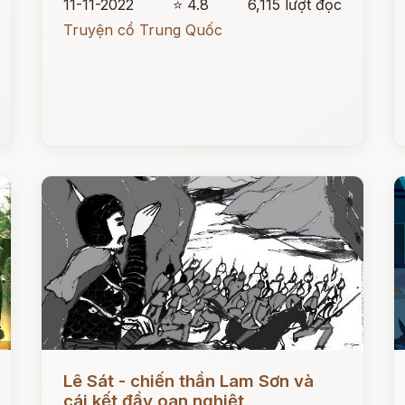
11-11-2022
⭐ 4.8
6,115 lượt đọc
Truyện cổ Trung Quốc
Đọc ngay
Đ
Lê Sát - chiến thần Lam Sơn và
cái kết đầy oan nghiệt