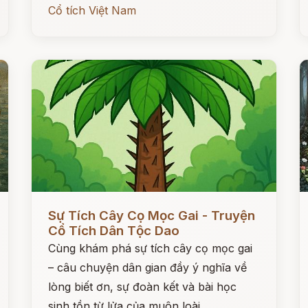
Cổ tích Việt Nam
Đọc ngay
Đ
Sự Tích Cây Cọ Mọc Gai - Truyện
Cổ Tích Dân Tộc Dao
Cùng khám phá sự tích cây cọ mọc gai
– câu chuyện dân gian đầy ý nghĩa về
lòng biết ơn, sự đoàn kết và bài học
sinh tồn từ lửa của muôn loài.