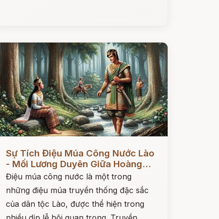
ọc ngay
Sự Tích Điệu Múa Công Nước Lào
- Mối Lương Duyên Giữa Hoàng...
Điệu múa công nước là một trong
những điệu múa truyền thống đặc sắc
của dân tộc Lào, được thể hiện trong
nhiều dịp lễ hội quan trọng. Truyền