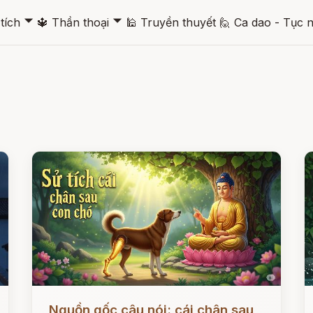
🞃
🞃
tích
🔱
Thần thoại
🕌
Truyền thuyết
🙋
Ca dao - Tục 
Đọc ngay
Đ
Nguồn gốc câu nói: cái chân sau