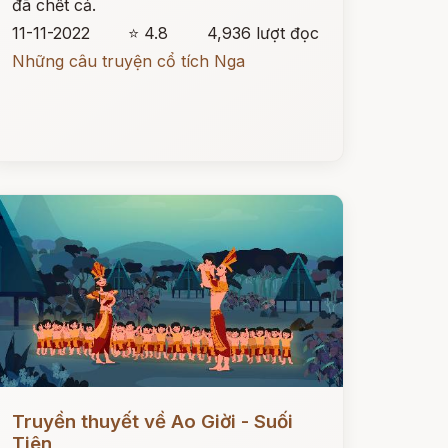
đã chết cả.
11-11-2022
⭐ 4.8
4,936 lượt đọc
Những câu truyện cổ tích Nga
ọc ngay
Truyền thuyết về Ao Giời - Suối
Tiên