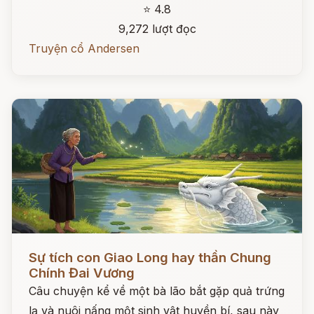
⭐ 4.8
9,272 lượt đọc
Truyện cổ Andersen
Đọc ngay
Sự tích con Giao Long hay thần Chung
Chính Đai Vương
Câu chuyện kể về một bà lão bắt gặp quả trứng
lạ và nuôi nấng một sinh vật huyền bí, sau này