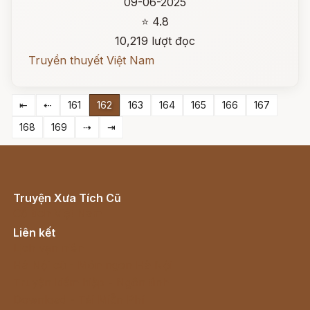
09-06-2025
⭐ 4.8
10,219 lượt đọc
Truyền thuyết Việt Nam
⇤
⇠
161
162
163
164
165
166
167
168
169
⇢
⇥
Truyện Xưa Tích Cũ
Cổ tích Việt Nam
Liên kết
Lịch vạn niên
Hà Nội cũ - Món ngon Hà Nội
Truyện kiếm hiệp - Ngôn tình
Download - Tải Miễn Phí