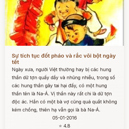
Đọc ngay
Sự tích tục đốt pháo và rắc vôi bột ngày
tết
Ngày xưa, người Việt thường hay bị các hung
thần dữ tợn quấy dầy và nhũng nhiễu, trong số
các hung thần gây tai hại đấy, có một hung
thần tên là Na-Á. Vị thần này rất chi là dữ tợn
độc ác. Hắn có một bà vợ cũng quá quắt không
kém chồng, thiên hạ vẫn gọi là bà Na-Á.
05-01-2016
⭐ 4.8