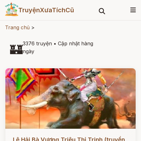
TruyệnXưaTíchCũ
Trang chủ
>
3376 truyện
•
Cập nhật hàng
🏰
ngày
Đọc ngay
Lệ Hải Bà Vương Triệu Thị Trinh (truyền