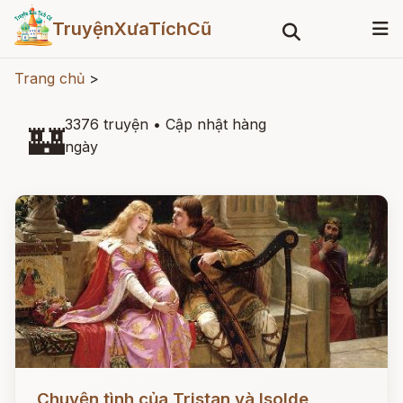
TruyệnXưaTíchCũ
Trang chủ
>
3376 truyện
•
Cập nhật hàng
🏰
ngày
Đọc ngay
Chuyện tình của Tristan và Isolde