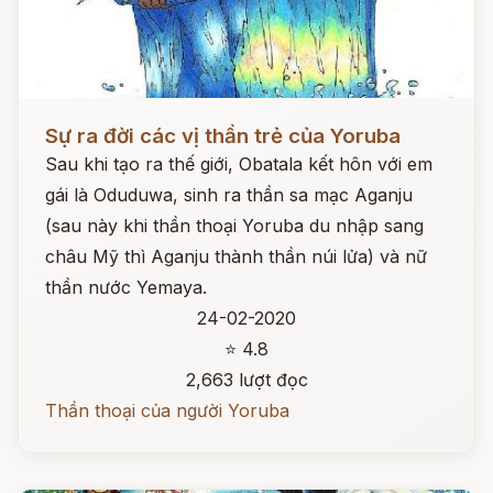
Đọc ngay
Sự ra đời các vị thần trẻ của Yoruba
Sau khi tạo ra thế giới, Obatala kết hôn với em
gái là Oduduwa, sinh ra thần sa mạc Aganju
(sau này khi thần thoại Yoruba du nhập sang
châu Mỹ thì Aganju thành thần núi lửa) và nữ
thần nước Yemaya.
24-02-2020
⭐ 4.8
2,663 lượt đọc
Thần thoại của người Yoruba