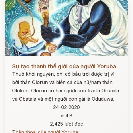
Đọc ngay
Sự tạo thành thế giới của người Yoruba
Thuở khởi nguyên, chỉ có bầu trời được trị vì
bởi thần Olorun và biển cả của nữ/nam thần
Olokun. Olorun có hai người con trai là Orumila
và Obatala và một người con gái là Oduduwa.
24-02-2020
⭐ 4.8
2,425 lượt đọc
Thần thoại của người Yoruba