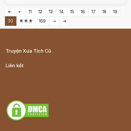
⇤
⇠
11
12
13
14
15
16
17
18
19
❀ ❀ ❀
20
169
⇢
⇥
Truyện Xưa Tích Cũ
Cổ tích Việt Nam
Liên kết
Lịch vạn niên
Hà Nội cũ - Món ngon Hà Nội
Truyện kiếm hiệp - Ngôn tình
Download - Tải Miễn Phí