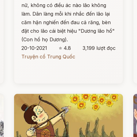
nữ, không có điều ác nào lão không
làm. Dân làng mỗi khi nhắc đến lão lại
căm hận nghiến đến đau cả răng, bèn
đặt cho lão cái biệt hiệu "Dương lão hổ"
(Con hổ họ Dương).
20-10-2021
⭐ 4.8
3,199 lượt đọc
Truyện cổ Trung Quốc