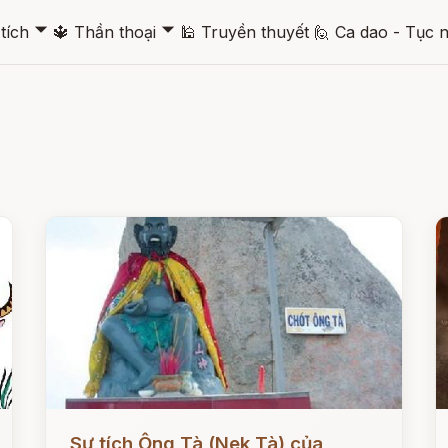
🞃
🞃
tích
🔱
Thần thoại
🕌
Truyền thuyết
🙋
Ca dao - Tục 
Đọc ngay
Đ
Sự tích Ông Tà (Nek Tà) của