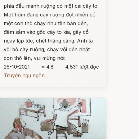
phía đầu mảnh ruộng có một cái cây to.
Một hôm đang cày ruộng đột nhiên có
một con thỏ chạy như tên bắn đến,
đâm sầm vào gốc cây to kia, gãy cổ
ngay lập tức, chết thẳng cẳng. Anh ta
vội bỏ cày ruộng, chạy vội đến nhặt
con thỏ lên, vui mừng nói:
26-10-2021
⭐ 4.8
4,831 lượt đọc
Truyện ngụ ngôn