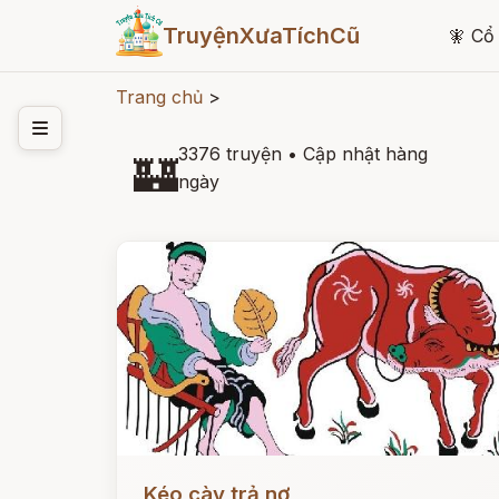
TruyệnXưaTíchCũ
🧚
Cổ 
Trang chủ
>
3376 truyện
•
Cập nhật hàng
🏰
ngày
Đọc ngay
Kéo cày trả nợ