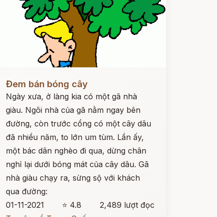
ọc ngay
Đem bán bóng cây
Ngày xưa, ở làng kia có một gã nhà
giàu. Ngôi nhà của gã nằm ngay bên
đường, còn trước cổng có một cây dâu
đã nhiều năm, to lớn um tùm. Lần ấy,
một bác dân nghèo đi qua, dừng chân
nghỉ lại dưới bóng mát của cây dâu. Gã
nhà giàu chạy ra, sừng sộ với khách
qua đường:
01-11-2021
⭐ 4.8
2,489 lượt đọc