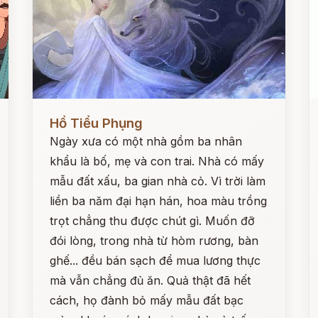
Đọc ngay
Đ
Hồ Tiểu Phụng
Ngày xưa có một nhà gồm ba nhân
khẩu là bố, mẹ và con trai. Nhà có mấy
mẫu đất xấu, ba gian nhà cỏ. Vì trời làm
liền ba năm đại hạn hán, hoa màu trồng
trọt chẳng thu được chút gì. Muốn đỡ
đói lòng, trong nhà từ hòm rương, bàn
ghế... đều bán sạch để mua lương thực
mà vẫn chẳng đủ ăn. Quả thật đã hết
cách, họ đành bỏ mấy mẫu đất bạc