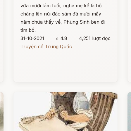
vừa mười tám tuổi, nghe mẹ kể là bố
chàng lên núi đào sâm đã mười mấy
năm chưa thấy về, Phùng Sinh bèn đi
tìm bố.
31-10-2021
⭐ 4.8
4,251 lượt đọc
Truyện cổ Trung Quốc