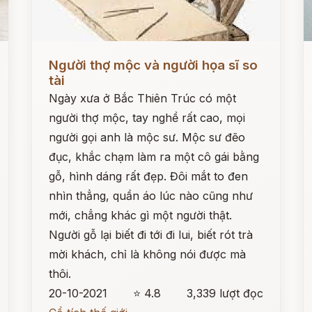
Đọc ngay
Đ
Người thợ mộc và người họa sĩ so
tài
Ngày xưa ở Bắc Thiên Trúc có một
người thợ mộc, tay nghề rất cao, mọi
người gọi anh là mộc sư. Mộc sư đẽo
đục, khắc chạm làm ra một cô gái bằng
gỗ, hình dáng rất đẹp. Đôi mắt to đen
nhìn thẳng, quần áo lúc nào cũng như
mới, chẳng khác gì một người thật.
Người gỗ lại biết đi tới đi lui, biết rót trà
mời khách, chỉ là không nói được mà
thôi.
20-10-2021
⭐ 4.8
3,339 lượt đọc