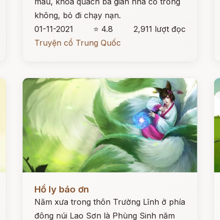
màu, khoá quách ba gian nhà cỏ trống
không, bỏ đi chạy nạn.
01-11-2021
⭐ 4.8
2,911 lượt đọc
Truyện cổ Trung Quốc
Đọc ngay
Đ
Hồ ly báo ơn
Năm xưa trong thôn Trường Lĩnh ở phía
đông núi Lao Sơn là Phùng Sinh năm