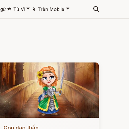
🞃
🞃
ngữ
🔯
Tử Vi
📱
Trên Mobile
ọc ngay
Con dao thần