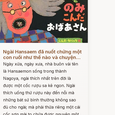
ọc ngay
Ngài Hansaem đã nuốt chửng một
con ruồi như thế nào và chuyện...
Ngày xửa, ngày xưa, nhà buôn vải tên
là Hansaemon sống trong thành
Nagoya, ngài thích nhất trên đời là
được một cốc rượu sa kê ngon. Ngài
thích uống thứ rượu này đến nỗi mà
những bát sứ bình thường không sao
đủ cho ngài; mà phải thửa riêng một cái
cốc sơn mài to chứa được nguyên một