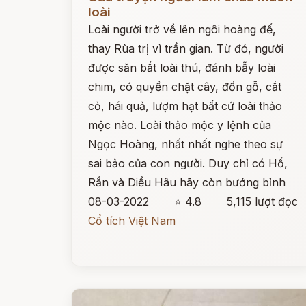
loài
Loài người trở về lên ngôi hoàng đế,
thay Rùa trị vì trần gian. Từ đó, người
được săn bắt loài thú, đánh bẫy loài
chim, có quyền chặt cây, đốn gỗ, cắt
cỏ, hái quả, lượm hạt bất cứ loài thảo
mộc nào. Loài thảo mộc y lệnh của
Ngọc Hoàng, nhất nhất nghe theo sự
sai bảo của con người. Duy chỉ có Hổ,
Rắn và Diều Hâu hãy còn bướng bỉnh
08-03-2022
⭐ 4.8
5,115 lượt đọc
Cổ tích Việt Nam