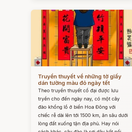
Đọc ngay
Truyền thuyết về những tờ giấy
dán tường màu đỏ ngày tết
Theo truyền thuyết cổ đại được lưu
tryền cho đến ngày nay, có một cây
đào khổng lồ ở biển Hoa Đông với
chiếc rễ dài lên tới 1500 km, ăn sâu dưới
lòng đất xuống tận địa phủ. Hay nói
cách khác, cây đào là sợi dây kết nối