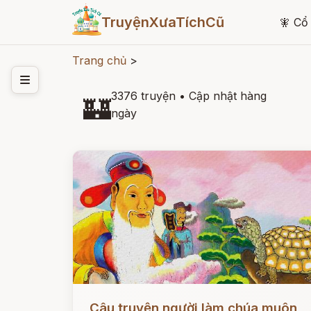
TruyệnXưaTíchCũ
🧚
Cổ 
Trang chủ
>
3376 truyện
•
Cập nhật hàng
🏰
ngày
Đọc ngay
Câu truyện người làm chúa muôn