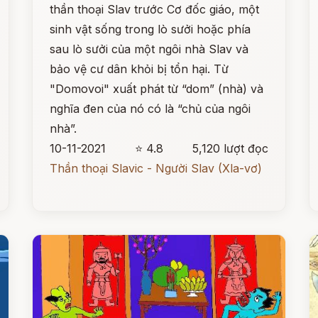
thần thoại Slav trước Cơ đốc giáo, một
sinh vật sống trong lò sưởi hoặc phía
sau lò sưởi của một ngôi nhà Slav và
bảo vệ cư dân khỏi bị tổn hại. Từ
"Domovoi" xuất phát từ “dom” (nhà) và
nghĩa đen của nó có là “chủ của ngôi
nhà”.
10-11-2021
⭐ 4.8
5,120 lượt đọc
Thần thoại Slavic - Người Slav (Xla-vơ)