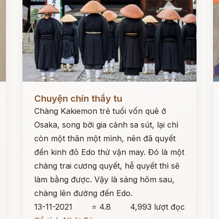
Đọc ngay
Đ
Chuyện chín thầy tu
Chàng Kakiemon trẻ tuổi vốn quê ở
Osaka, song bởi gia cảnh sa sút, lại chỉ
còn một thân một mình, nên đã quyết
đến kinh đô Edo thử vận may. Đó là một
chàng trai cương quyết, hễ quyết thì sẽ
làm bằng được. Vậy là sáng hôm sau,
chàng lên đường đến Edo.
13-11-2021
⭐ 4.8
4,993 lượt đọc