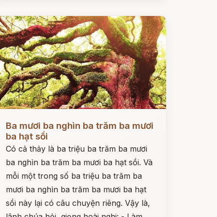
ọc ngay
Ba mươi ba nghìn ba trăm ba mươi
ba hạt sồi
Có cả thảy là ba triệu ba trăm ba mươi
ba nghìn ba trăm ba mươi ba hạt sồi. Và
mỗi một trong số ba triệu ba trăm ba
mươi ba nghìn ba trăm ba mươi ba hạt
sồi này lại có câu chuyện riêng. Vậy là,
lãnh chúa hỏi, giọng hoài nghi: - Làm