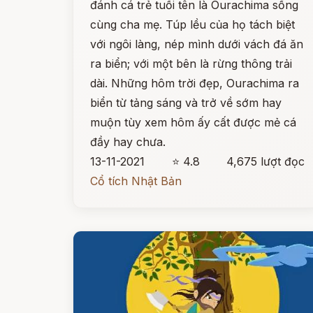
đánh cá trẻ tuổi tên là Ourachima sống
cùng cha mẹ. Túp lều của họ tách biệt
với ngôi làng, nép mình dưới vách đá ăn
ra biển; với một bên là rừng thông trải
dài. Những hôm trời đẹp, Ourachima ra
biển từ tảng sáng và trở về sớm hay
muộn tùy xem hôm ấy cất được mẻ cá
đầy hay chưa.
13-11-2021
⭐ 4.8
4,675 lượt đọc
Cổ tích Nhật Bản