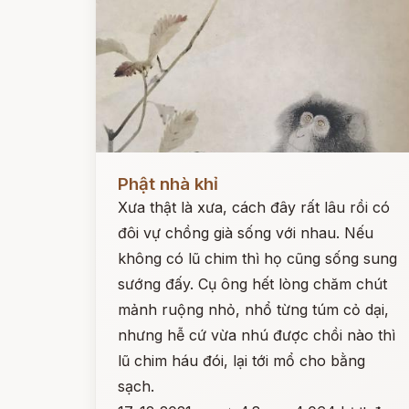
Đọc ngay
Phật nhà khỉ
Xưa thật là xưa, cách đây rất lâu rồi có
đôi vự chồng già sống với nhau. Nếu
không có lũ chim thì họ cũng sống sung
sướng đấy. Cụ ông hết lòng chăm chút
mảnh ruộng nhỏ, nhổ từng túm cỏ dại,
nhưng hễ cứ vừa nhú được chồi nào thì
lũ chim háu đói, lại tới mổ cho bằng
sạch.