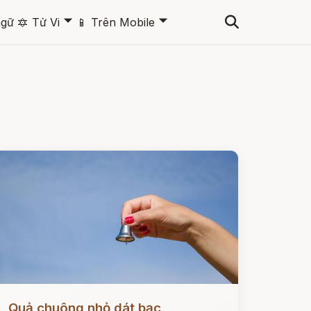
🞃
🞃
ngữ
🔯
Tử Vi
📱
Trên Mobile
ọc ngay
Quả chuông nhỏ dát bạc