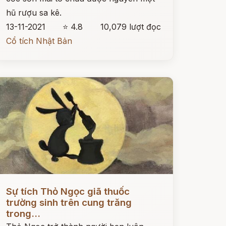
hũ rượu sa kê.
13-11-2021
⭐ 4.8
10,079 lượt đọc
Cổ tích Nhật Bản
ọc ngay
Sự tích Thỏ Ngọc giã thuốc
trường sinh trên cung trăng
trong...