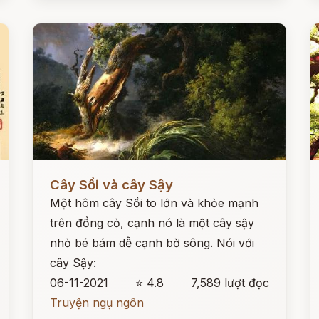
Đọc ngay
Đ
Cây Sồi và cây Sậy
Một hôm cây Sồi to lớn và khỏe mạnh
trên đồng cỏ, cạnh nó là một cây sậy
nhỏ bé bám dễ cạnh bờ sông. Nói với
cây Sậy:
06-11-2021
⭐ 4.8
7,589 lượt đọc
Truyện ngụ ngôn