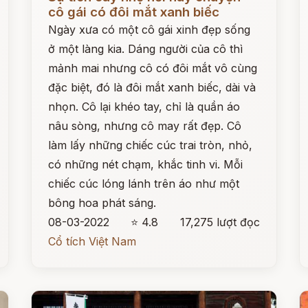
cô gái có đôi mắt xanh biếc
Ngày xưa có một cô gái xinh đẹp sống
ở một làng kia. Dáng người của cô thì
mảnh mai nhưng cô có đôi mắt vô cùng
đặc biệt, đó là đôi mắt xanh biếc, dài và
nhọn. Cô lại khéo tay, chỉ là quần áo
nâu sòng, nhưng cô may rất đẹp. Cô
làm lấy những chiếc cúc trai tròn, nhỏ,
có những nét chạm, khắc tinh vi. Mỗi
chiếc cúc lóng lánh trên áo như một
bông hoa phát sáng.
08-03-2022
⭐ 4.8
17,275 lượt đọc
Cổ tích Việt Nam