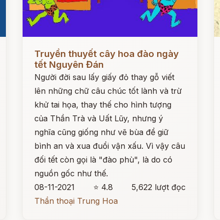
Đọc ngay
Đ
Truyền thuyết cây hoa đào ngày
tết Nguyên Đán
Người đời sau lấy giấy đỏ thay gỗ viết
lên những chữ câu chúc tốt lành và trừ
khử tai họa, thay thế cho hình tượng
của Thần Trà và Uất Lũy, nhưng ý
nghĩa cũng giống như vẽ bùa để giữ
bình an và xua đuổi vận xấu. Vì vậy câu
đối tết còn gọi là "đào phù", là do có
nguồn gốc như thế.
08-11-2021
⭐ 4.8
5,622 lượt đọc
Thần thoại Trung Hoa