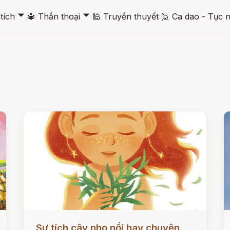
🞃
🞃
tích
🔱
Thần thoại
🕌
Truyền thuyết
🙋
Ca dao - Tục 
Đọc ngay
Đ
Sự tích cây nhọ nồi hay chuyện