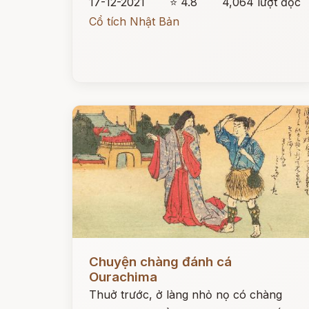
17-12-2021
⭐ 4.8
4,064 lượt đọc
Cổ tích Nhật Bản
Đọc ngay
Chuyện chàng đánh cá
Ourachima
Thuở trước, ở làng nhỏ nọ có chàng