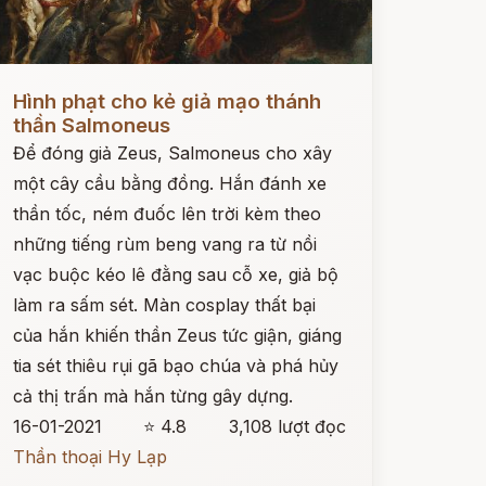
ọc ngay
Hình phạt cho kẻ giả mạo thánh
thần Salmoneus
Để đóng giả Zeus, Salmoneus cho xây
một cây cầu bằng đồng. Hắn đánh xe
thần tốc, ném đuốc lên trời kèm theo
những tiếng rùm beng vang ra từ nồi
vạc buộc kéo lê đằng sau cỗ xe, giả bộ
làm ra sấm sét. Màn cosplay thất bại
của hắn khiến thần Zeus tức giận, giáng
tia sét thiêu rụi gã bạo chúa và phá hủy
cả thị trấn mà hắn từng gây dựng.
16-01-2021
⭐ 4.8
3,108 lượt đọc
Thần thoại Hy Lạp