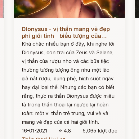
Đọc ngay
Đ
Dionysus - vị thần mang vẻ đẹp
phi giới tính - biểu tượng của...
Khá chắc nhiều bạn ở đây, khi nghe tới
Dionysus, con trai của Zeus và Selene,
vị thần của rượu nho và các bữa tiệc
thường tưởng tượng ông như một lão
già nát rượu, bụng phệ, high suốt ngày
hay đại loại thế. Nhưng các bạn có biết
rằng, thực ra thần Dionysus được miêu
tả trong thần thoại lại ngược lại hoàn
toàn: một vị thần trẻ trung, vui vẻ và
mang vẻ đẹp của cả hai giới tính.
16-01-2021
⭐ 4.8
5,065 lượt đọc