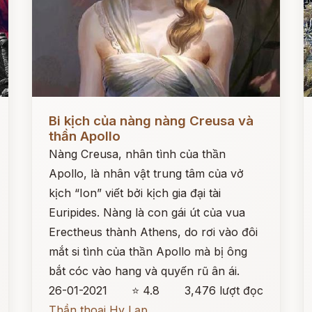
Đọc ngay
Đ
Bi kịch của nàng nàng Creusa và
thần Apollo
Nàng Creusa, nhân tình của thần
Apollo, là nhân vật trung tâm của vở
kịch “Ion” viết bởi kịch gia đại tài
Euripides. Nàng là con gái út của vua
Erectheus thành Athens, do rơi vào đôi
mắt si tình của thần Apollo mà bị ông
bắt cóc vào hang và quyến rũ ân ái.
26-01-2021
⭐ 4.8
3,476 lượt đọc
Thần thoại Hy Lạp