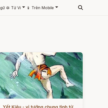
🞃
🞃
ngữ
🔯
Tử Vi
📱
Trên Mobile
ọc ngay
Yết Kiêu - vị tướng chung tình từ