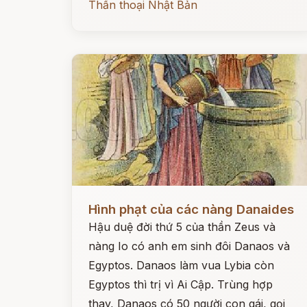
Thần thoại Nhật Bản
Đọc ngay
Hình phạt của các nàng Danaides
Hậu duệ đời thứ 5 của thần Zeus và
nàng Io có anh em sinh đôi Danaos và
Egyptos. Danaos làm vua Lybia còn
Egyptos thì trị vì Ai Cập. Trùng hợp
thay, Danaos có 50 người con gái, gọi