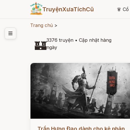
TruyệnXưaTíchCũ
🧚
Cổ 
Trang chủ
>
3376 truyện
•
Cập nhật hàng
🏰
ngày
Đọc ngay
Trần Hưng Đạo dành cho kẻ phản