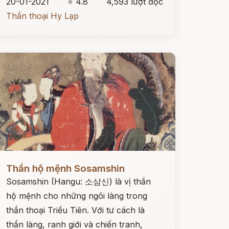
20-01-2021
⭐ 4.8
4,593 lượt đọc
Thần thoại Hy Lạp
ọc ngay
Thần hộ mệnh Sosamshin
Sosamshin (Hangu: 소삼신) là vị thần
hộ mệnh cho những ngôi làng trong
thần thoại Triều Tiên. Với tư cách là
thần làng, ranh giới và chiến tranh,