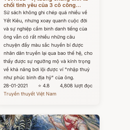
chối tình yêu của 3 cô công...
Sử sách không ghi chép quá nhiều về
Yết Kiêu, nhưng xoay quanh cuộc đời
và sự nghiệp cầm binh danh tiếng của
ông vẫn có rất nhiều những câu
chuyện đầy màu sắc huyền bí được
nhân dân truyền lại qua bao thế hệ, cho
thấy được sự ngưỡng mộ và kính trọng
về khả năng bơi lội được ví "nhập thuỷ
như phúc bình địa hỹ" của ông.
28-01-2021
⭐ 4.8
4,808 lượt đọc
Truyền thuyết Việt Nam