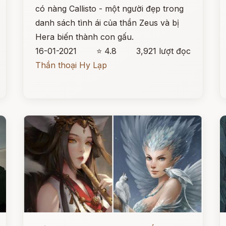
có nàng Callisto - một người đẹp trong
danh sách tình ái của thần Zeus và bị
Hera biến thành con gấu.
16-01-2021
⭐ 4.8
3,921 lượt đọc
Thần thoại Hy Lạp
Đọc ngay
Đ