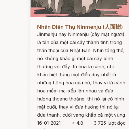
Đọc ngay
Nhân Diên Thụ Ninmenju (人面樹)
Jinmenju hay Ninmenju (cây mặt người)
là tên của một cái cây thành tinh trong
thần thoại của Nhật Bản. Nhìn tổng thể,
nó không khác gì một cái cây bình
thường với đầy đủ hoa lá cành, chỉ
khác biệt đúng một điều duy nhất là
những bông hoa của nó, thay vì là cánh
hoa mềm mại xếp lên nhau và đưa
hương thoang thoảng, thì nó lại có hình
mặt cười, thay vì đưa hương thì nó lại
đưa thanh, cười vang khắp cả một vùng
16-01-2021
⭐ 4.8
3,725 lượt đọc