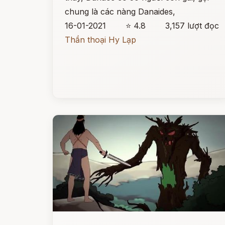
chung là các nàng Danaides,
16-01-2021
⭐ 4.8
3,157 lượt đọc
Thần thoại Hy Lạp
Đọc ngay