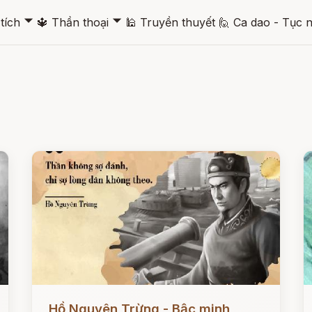
🞃
🞃
tích
🔱
Thần thoại
🕌
Truyền thuyết
🙋
Ca dao - Tục 
Đọc ngay
Đ
Hồ Nguyên Trừng - Bậc minh