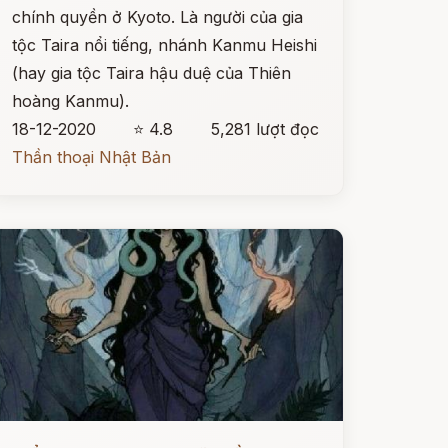
chính quyền ở Kyoto. Là người của gia
tộc Taira nổi tiếng, nhánh Kanmu Heishi
(hay gia tộc Taira hậu duệ của Thiên
hoàng Kanmu).
18-12-2020
⭐ 4.8
5,281 lượt đọc
Thần thoại Nhật Bản
ọc ngay