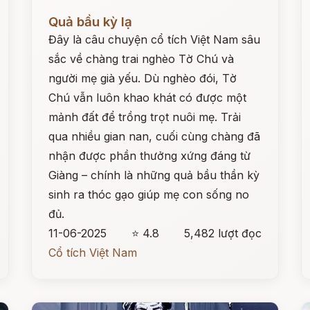
Đọc ngay
Đ
Quả bầu kỳ lạ
Đây là câu chuyện cổ tích Việt Nam sâu
sắc về chàng trai nghèo Tờ Chú và
người mẹ già yếu. Dù nghèo đói, Tờ
Chú vẫn luôn khao khát có được một
mảnh đất để trồng trọt nuôi mẹ. Trải
qua nhiều gian nan, cuối cùng chàng đã
nhận được phần thưởng xứng đáng từ
Giàng – chính là những quả bầu thần kỳ
sinh ra thóc gạo giúp mẹ con sống no
đủ.
11-06-2025
⭐ 4.8
5,482 lượt đọc
Cổ tích Việt Nam