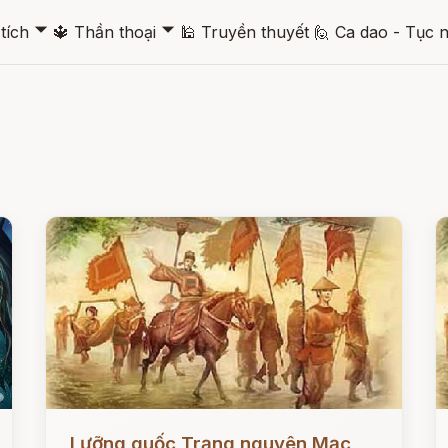
🞃
🞃
tích
🔱
Thần thoại
🕌
Truyền thuyết
🙋
Ca dao - Tục 
Đọc ngay
Đ
Lưỡng quốc Trạng nguyên Mạc