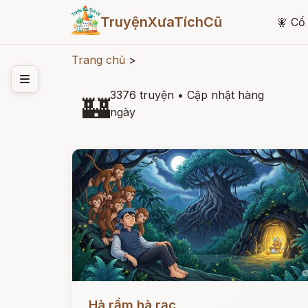
TruyệnXưaTíchCũ
🧚
Cổ 
Trang chủ
>
3376 truyện
•
Cập nhật hàng
🏰
ngày
Đọc ngay
Hà rầm hà rạc