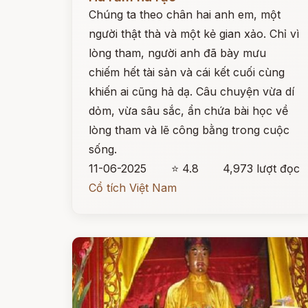
Chúng ta theo chân hai anh em, một
người thật thà và một kẻ gian xảo. Chỉ vì
lòng tham, người anh đã bày mưu
chiếm hết tài sản và cái kết cuối cùng
khiến ai cũng hả dạ. Câu chuyện vừa dí
dỏm, vừa sâu sắc, ẩn chứa bài học về
lòng tham và lẽ công bằng trong cuộc
sống.
11-06-2025
⭐ 4.8
4,973 lượt đọc
Cổ tích Việt Nam