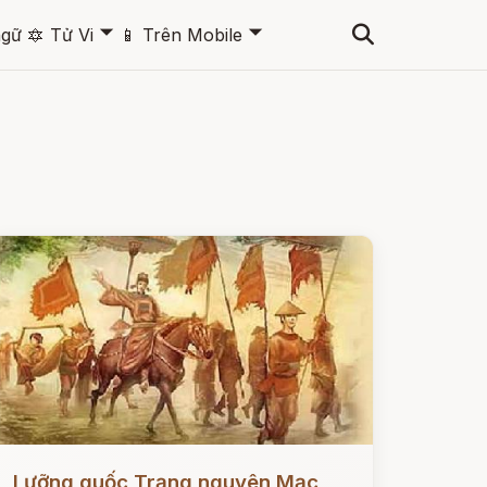
🞃
🞃
ngữ
🔯
Tử Vi
📱
Trên Mobile
ọc ngay
Lưỡng quốc Trạng nguyên Mạc