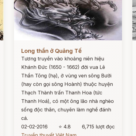
Đọc ngay
Đ
Long thần ở Quảng Tế
Tương truyền vào khoảng niên hiệu
Khánh Đức (1650 - 1662) đời vua Lê
Thần Tông (hạ), ở vùng ven sông Bưởi
(hay còn gọi sông Hoành) thuộc huyện
Thạch Thành trấn Thanh Hoa (tức
Thanh Hoá), có một ông lão nhà nghèo
sống độc thân, chuyên làm nghề đánh
cá.
02-02-2016
⭐ 4.8
6,715 lượt đọc
Truyền thuyết Việt Nam