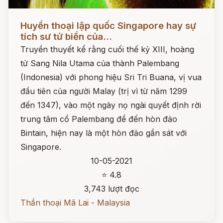
Đọc ngay
Huyền thoại lập quốc Singapore hay sự
tích sư tử biển của...
Truyền thuyết kể rằng cuối thế kỷ XIII, hoàng
tử Sang Nila Utama của thành Palembang
(Indonesia) với phong hiệu Sri Tri Buana, vị vua
đầu tiên của người Malay (trị vì từ năm 1299
đến 1347), vào một ngày nọ ngài quyết định rời
trung tâm cổ Palembang để đến hòn đảo
Bintain, hiện nay là một hòn đảo gần sát với
Singapore.
10-05-2021
⭐ 4.8
3,743 lượt đọc
Thần thoại Mã Lai - Malaysia