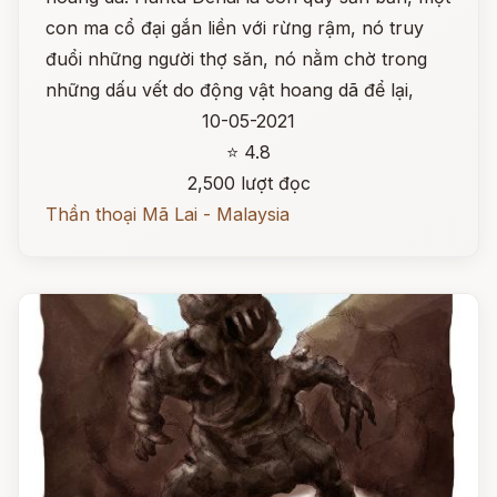
con ma cổ đại gắn liền với rừng rậm, nó truy
đuổi những người thợ săn, nó nằm chờ trong
những dấu vết do động vật hoang dã để lại,
10-05-2021
⭐ 4.8
2,500 lượt đọc
Thần thoại Mã Lai - Malaysia