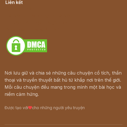
Liên kết
Lịch vạn niên
Hà Nội cũ - Món ngon Hà Nội
Truyện kiếm hiệp - Ngôn tình
Download - Tải Miễn Phí
Nơi lưu giữ và chia sẻ những câu chuyện cổ tích, thần
thoại và truyền thuyết bất hủ từ khắp nơi trên thế giới.
Mỗi câu chuyện đều mang trong mình một bài học và
niềm cảm hứng.
Được tạo với
cho những người yêu truyện