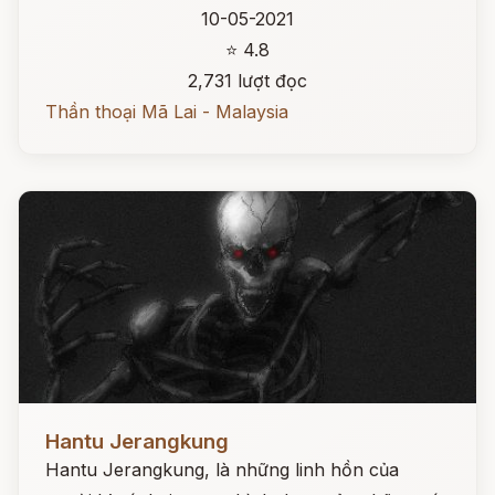
10-05-2021
⭐ 4.8
2,731 lượt đọc
Thần thoại Mã Lai - Malaysia
Đọc ngay
Hantu Jerangkung
Hantu Jerangkung, là những linh hồn của