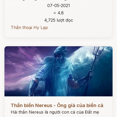
07-05-2021
⭐ 4.8
4,725 lượt đọc
Thần thoại Hy Lạp
Đọc ngay
Thần biển Nereus - Ông già của biển cả
Hải thần Nereus là người con cả của Đất mẹ