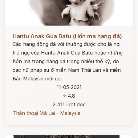
Đọc ngay
Hantu Anak Gua Batu (Hồn ma hang đá)
Các hang động đá vôi thường được cho là nơi
trú ngụ của Hantu Anak Gua Batu hoặc những
hồn ma trong hang đá trong nhiều thế kỷ, do
các nữ pháp sư ở miền Nam Thái Lan và miền
Bắc Malaysia mời gọi.
11-05-2021
⭐ 4.8
2,411 lượt đọc
Thần thoại Mã Lai - Malaysia