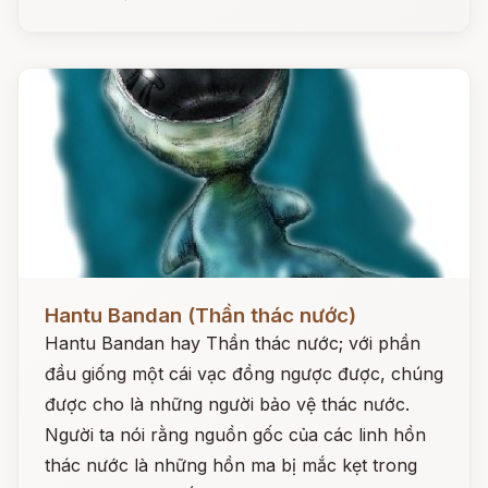
Đọc ngay
Hantu Bandan (Thần thác nước)
Hantu Bandan hay Thần thác nước; với phần
đầu giống một cái vạc đồng ngược được, chúng
được cho là những người bảo vệ thác nước.
Người ta nói rằng nguồn gốc của các linh hồn
thác nước là những hồn ma bị mắc kẹt trong