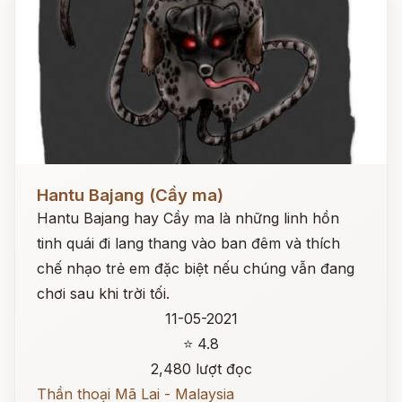
Đọc ngay
Hantu Bajang (Cầy ma)
Hantu Bajang hay Cầy ma là những linh hồn
tinh quái đi lang thang vào ban đêm và thích
chế nhạo trẻ em đặc biệt nếu chúng vẫn đang
chơi sau khi trời tối.
11-05-2021
⭐ 4.8
2,480 lượt đọc
Thần thoại Mã Lai - Malaysia