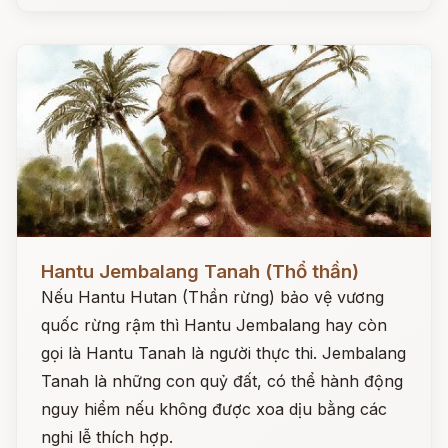
Đọc ngay
Hantu Jembalang Tanah (Thổ thần)
Nếu Hantu Hutan (Thần rừng) bảo vệ vương
quốc rừng rậm thì Hantu Jembalang hay còn
gọi là Hantu Tanah là người thực thi. Jembalang
Tanah là những con quỷ đất, có thể hành động
nguy hiểm nếu không được xoa dịu bằng các
nghi lễ thích hợp.