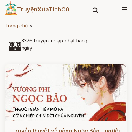
TruyệnXưaTíchCũ
Trang chủ
>
3376 truyện
•
Cập nhật hàng
🏰
ngày
Đọc ngay
Truyền thuyết về nàng Ngọc Bảo - người