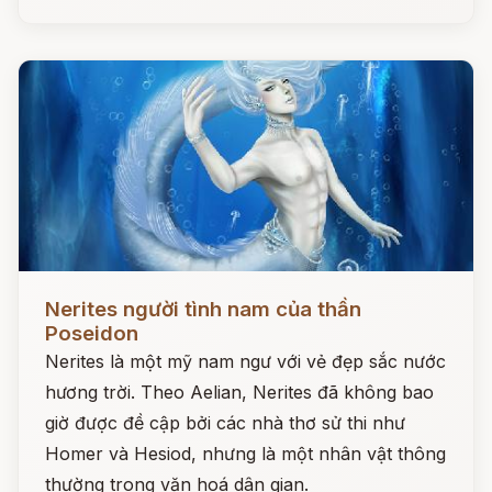
Đọc ngay
Nerites người tình nam của thần
Poseidon
Nerites là một mỹ nam ngư với vẻ đẹp sắc nước
hương trời. Theo Aelian, Nerites đã không bao
giờ được đề cập bởi các nhà thơ sử thi như
Homer và Hesiod, nhưng là một nhân vật thông
thường trong văn hoá dân gian.