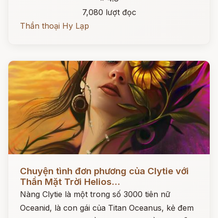
7,080 lượt đọc
Thần thoại Hy Lạp
Đọc ngay
Chuyện tình đơn phương của Clytie với
Thần Mặt Trời Helios...
Nàng Clytie là một trong số 3000 tiên nữ
Oceanid, là con gái của Titan Oceanus, kẻ đem