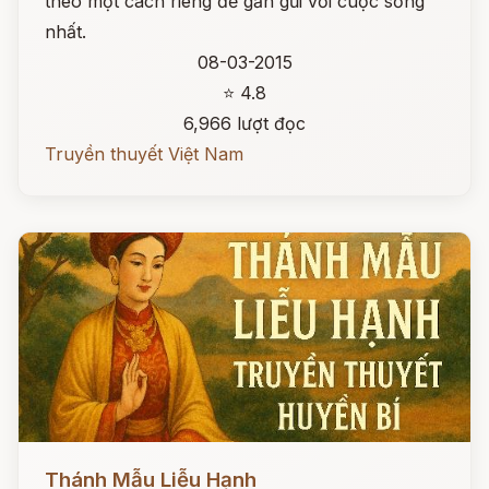
theo một cách riêng để gần gũi với cuộc sống
nhất.
08-03-2015
⭐ 4.8
6,966 lượt đọc
Truyền thuyết Việt Nam
Đọc ngay
Thánh Mẫu Liễu Hạnh