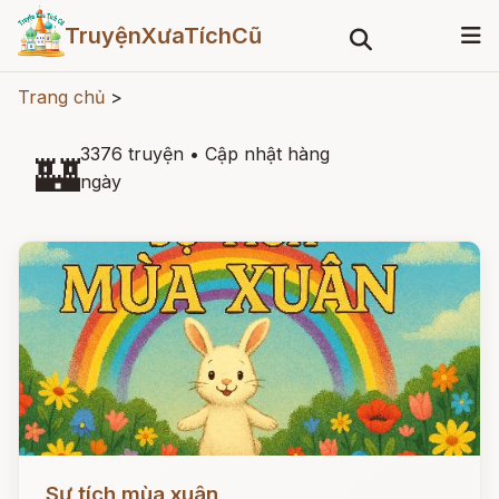
TruyệnXưaTíchCũ
Trang chủ
>
3376 truyện
•
Cập nhật hàng
🏰
ngày
Đọc ngay
Sự tích mùa xuân