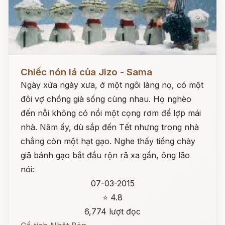
Đọc ngay
Chiếc nón lá của Jizo - Sama
Ngày xửa ngày xưa, ở một ngôi làng nọ, có một
đôi vợ chồng già sống cùng nhau. Họ nghèo
đến nỗi không có nổi một cọng rơm để lợp mái
nhà. Năm ấy, dù sắp đến Tết nhưng trong nhà
chẳng còn một hạt gạo. Nghe thấy tiếng chày
giã bánh gạo bắt đầu rộn rã xa gần, ông lão
nói:
07-03-2015
⭐ 4.8
6,774 lượt đọc