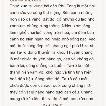
Thuở xưa tại vùng hải đảo Phù Tang là một nơi
cảnh sắc vô cùng thơ mộng. Bên cạnh những
hòn đảo đá vàng, đất đỏ, có những cù lao nhỏ
xanh um những rừng thông. Nhiều xóm làng
làm nghề chài lưới sống hiền hoà, êm đềm bên
cạnh bờ biển ngàn nơi nhấp nhô sóng bạc. Vào
một buổi sáng đẹp trời chàng ngư phủ U-ra-si-
ma Ta-rô dong thuyền ra khơi. Thuyền chàng
là một chiếc thuyền bằng gỗ, dẹp và không có
bánh lái, cũng chẳng có buồm. Ta-rô là một
thanh niên vạm vỡ, khôi ngô và tính tình hiền
hoà,đôn hậu. Sáng hôm đó, Ta-rô câu mãi
chưa được con cá nào, cuối cùng chàng mới
thấy có vật gì nằng nặng dưới cần câu. Chàng
mừng rỡ kéo lên, thì ra đó là một con rùa nhỏ.
07-03-2015