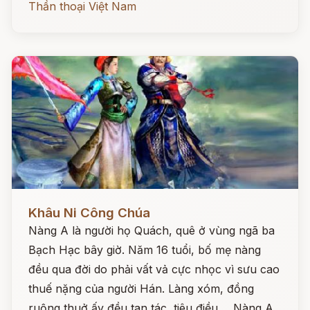
Thần thoại Việt Nam
Đọc ngay
Khâu Ni Công Chúa
Nàng A là người họ Quách, quê ở vùng ngã ba
Bạch Hạc bây giờ. Năm 16 tuổi, bố mẹ nàng
đều qua đời do phải vất vả cực nhọc vì sưu cao
thuế nặng của người Hán. Làng xóm, đồng
ruộng thuở ấy đều tan tác, tiêu điều ... Nàng A