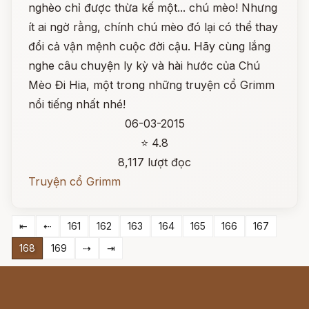
nghèo chỉ được thừa kế một... chú mèo! Nhưng
ít ai ngờ rằng, chính chú mèo đó lại có thể thay
đổi cả vận mệnh cuộc đời cậu. Hãy cùng lắng
nghe câu chuyện ly kỳ và hài hước của Chú
Mèo Đi Hia, một trong những truyện cổ Grimm
nổi tiếng nhất nhé!
06-03-2015
⭐ 4.8
8,117 lượt đọc
Truyện cổ Grimm
⇤
⇠
161
162
163
164
165
166
167
168
169
⇢
⇥