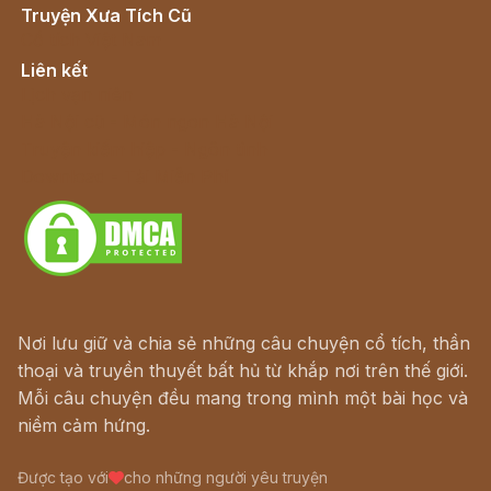
Truyện Xưa Tích Cũ
Cổ tích Việt Nam
Liên kết
Lịch vạn niên
Hà Nội cũ - Món ngon Hà Nội
Truyện kiếm hiệp - Ngôn tình
Download - Tải Miễn Phí
Nơi lưu giữ và chia sẻ những câu chuyện cổ tích, thần
thoại và truyền thuyết bất hủ từ khắp nơi trên thế giới.
Mỗi câu chuyện đều mang trong mình một bài học và
niềm cảm hứng.
Được tạo với
cho những người yêu truyện