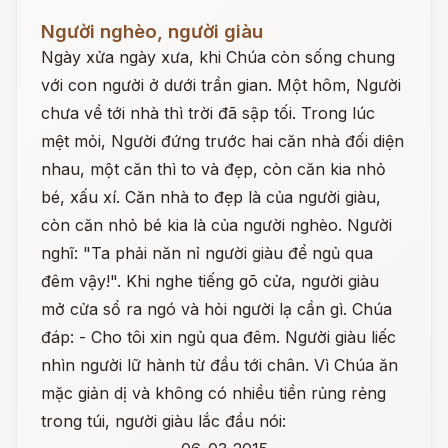
Đọc ngay
Người nghèo, người giàu
Ngày xửa ngày xưa, khi Chúa còn sống chung
với con người ở dưới trần gian. Một hôm, Người
chưa về tới nhà thì trời đã sập tối. Trong lúc
mệt mỏi, Người đứng trước hai căn nhà đối diện
nhau, một căn thì to và đẹp, còn căn kia nhỏ
bé, xấu xí. Căn nhà to đẹp là của người giàu,
còn căn nhỏ bé kia là của người nghèo. Người
nghĩ: "Ta phải năn nỉ người giàu để ngủ qua
đêm vậy!". Khi nghe tiếng gõ cửa, người giàu
mở cửa sổ ra ngó và hỏi người lạ cần gì. Chúa
đáp: - Cho tôi xin ngủ qua đêm. Người giàu liếc
nhìn người lữ hành từ đầu tới chân. Vì Chúa ăn
mặc giản dị và không có nhiều tiền rủng rẻng
trong túi, người giàu lắc đầu nói: