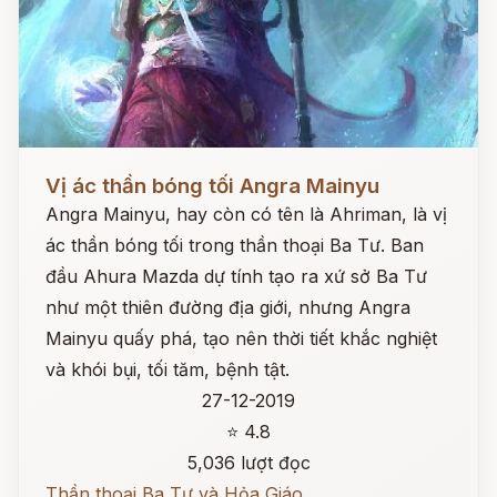
Đọc ngay
Vị ác thần bóng tối Angra Mainyu
Angra Mainyu, hay còn có tên là Ahriman, là vị
ác thần bóng tối trong thần thoại Ba Tư. Ban
đầu Ahura Mazda dự tính tạo ra xứ sở Ba Tư
như một thiên đường địa giới, nhưng Angra
Mainyu quấy phá, tạo nên thời tiết khắc nghiệt
và khói bụi, tối tăm, bệnh tật.
27-12-2019
⭐ 4.8
5,036 lượt đọc
Thần thoại Ba Tư và Hỏa Giáo