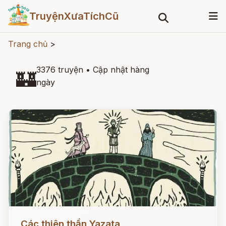
TruyệnXưaTíchCũ
Trang chủ
>
3376 truyện
•
Cập nhật hàng
🏰
ngày
Đọc ngay
Các thiên thần Yazata