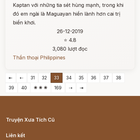
Kaptan với những tia sét hùng mạnh, trong khi
đó em ngài là Maguayan hiền lành hơn cai trị
biển khơi.
26-12-2019
⭐ 4.8
3,080 lượt đọc
Thần thoại Philippines
⇤
⇠
31
32
33
34
35
36
37
38
❀ ❀ ❀
39
40
169
⇢
⇥
Truyện Xưa Tích Cũ
Cổ tích Việt Nam
Liên kết