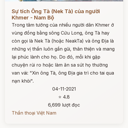
Đọc ngay
Sự tích Ông Tà (Nek Tà) của người
Khmer - Nam Bộ
Trong tâm tưởng của nhiều người dân Khmer ở
vùng đồng bằng sông Cửu Long, ông Tà hay
còn gọi là Nek Tà (hoặc NeakTa) và ông Địa là
những vị thần luôn gần gũi, thân thiện và mang
lại phúc lành cho họ. Do đó, mỗi khi gặp
chuyện rủi ro hoặc làm ăn sa sút họ thường
van vái: "Xin ông Tà, ông Địa gia trì cho tai qua
nạn khỏi".
04-11-2021
⭐ 4.8
6,699 lượt đọc
Thần thoại Việt Nam