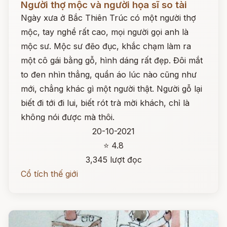
Người thợ mộc và người họa sĩ so tài
Ngày xưa ở Bắc Thiên Trúc có một người thợ
mộc, tay nghề rất cao, mọi người gọi anh là
mộc sư. Mộc sư đẽo đục, khắc chạm làm ra
một cô gái bằng gỗ, hình dáng rất đẹp. Đôi mắt
to đen nhìn thẳng, quần áo lúc nào cũng như
mới, chẳng khác gì một người thật. Người gỗ lại
biết đi tới đi lui, biết rót trà mời khách, chỉ là
không nói được mà thôi.
20-10-2021
⭐ 4.8
3,345 lượt đọc
Cổ tích thế giới