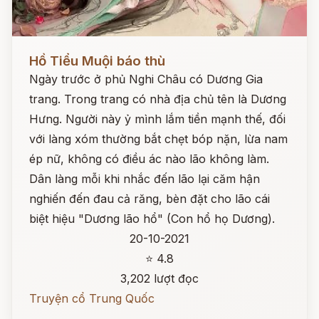
Đọc ngay
Hồ Tiểu Muội báo thù
Ngày trước ở phủ Nghi Châu có Dương Gia
trang. Trong trang có nhà địa chủ tên là Dương
Hưng. Người này ỷ mình lắm tiền mạnh thế, đối
với làng xóm thường bắt chẹt bóp nặn, lừa nam
ép nữ, không có điều ác nào lão không làm.
Dân làng mỗi khi nhắc đến lão lại căm hận
nghiến đến đau cả răng, bèn đặt cho lão cái
biệt hiệu "Dương lão hổ" (Con hổ họ Dương).
20-10-2021
⭐ 4.8
3,202 lượt đọc
Truyện cổ Trung Quốc