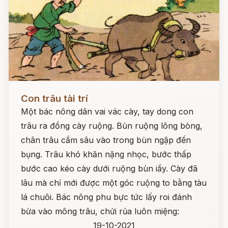
Đọc ngay
Con trâu tài trí
Một bác nông dân vai vác cày, tay dong con
trâu ra đồng cày ruộng. Bùn ruộng lõng bòng,
chân trâu cắm sâu vào trong bùn ngập đến
bụng. Trâu khó khăn nặng nhọc, bước thấp
bước cao kéo cày dưới ruộng bùn iầy. Cày đã
lâu mà chỉ mới được một góc ruộng to bằng tàu
lá chuôi. Bác nông phu bực tức lấy roi đánh
bừa vào mông trâu, chửi rủa luôn miệng:
19-10-2021