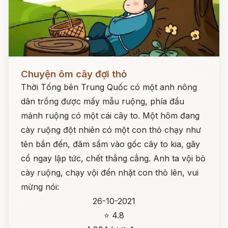
Đọc ngay
Chuyện ôm cây đợi thỏ
Thời Tống bên Trung Quốc có một anh nông
dân trồng được mấy mẫu ruộng, phía đầu
mảnh ruộng có một cái cây to. Một hôm đang
cày ruộng đột nhiên có một con thỏ chạy như
tên bắn đến, đâm sầm vào gốc cây to kia, gãy
cổ ngay lập tức, chết thẳng cẳng. Anh ta vội bỏ
cày ruộng, chạy vội đến nhặt con thỏ lên, vui
mừng nói:
26-10-2021
⭐ 4.8