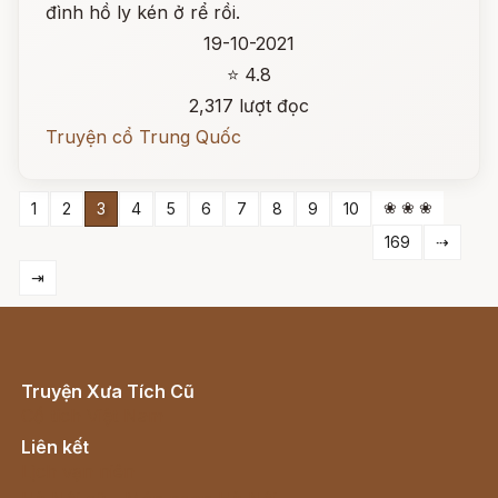
đình hồ ly kén ở rể rồi.
19-10-2021
⭐ 4.8
2,317 lượt đọc
Truyện cổ Trung Quốc
❀ ❀ ❀
1
2
3
4
5
6
7
8
9
10
169
⇢
⇥
Truyện Xưa Tích Cũ
Cổ tích Việt Nam
Liên kết
Lịch vạn niên