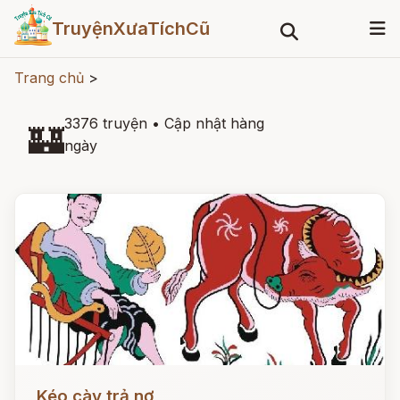
TruyệnXưaTíchCũ
Trang chủ
>
3376 truyện
•
Cập nhật hàng
🏰
ngày
Đọc ngay
Kéo cày trả nợ