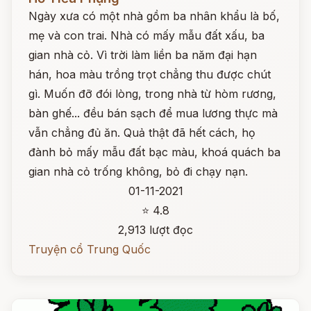
Ngày xưa có một nhà gồm ba nhân khẩu là bố,
mẹ và con trai. Nhà có mấy mẫu đất xấu, ba
gian nhà cỏ. Vì trời làm liền ba năm đại hạn
hán, hoa màu trồng trọt chẳng thu được chút
gì. Muốn đỡ đói lòng, trong nhà từ hòm rương,
bàn ghế... đều bán sạch để mua lương thực mà
vẫn chẳng đủ ăn. Quả thật đã hết cách, họ
đành bỏ mấy mẫu đất bạc màu, khoá quách ba
gian nhà cỏ trống không, bỏ đi chạy nạn.
01-11-2021
⭐ 4.8
2,913 lượt đọc
Truyện cổ Trung Quốc