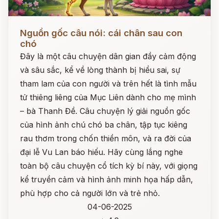
Đọc ngay
Nguồn gốc câu nói: cái chân sau con
chó
Đây là một câu chuyện dân gian đầy cảm động
và sâu sắc, kể về lòng thành bị hiểu sai, sự
tham lam của con người và trên hết là tình mẫu
tử thiêng liêng của Mục Liên dành cho mẹ mình
– bà Thanh Đề. Câu chuyện lý giải nguồn gốc
của hình ảnh chú chó ba chân, tập tục kiêng
rau thơm trong chốn thiền môn, và ra đời của
đại lễ Vu Lan báo hiếu. Hãy cùng lắng nghe
toàn bộ câu chuyện cổ tích kỳ bí này, với giọng
kể truyền cảm và hình ảnh minh họa hấp dẫn,
phù hợp cho cả người lớn và trẻ nhỏ.
04-06-2025