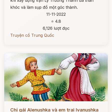
khi xây dựng Vạn Lý Trường Thành đã than
khóc và làm sụp đổ một góc thành.
11-11-2022
⭐ 4.8
6,126 lượt đọc
Truyện cổ Trung Quốc
Đọc ngay
Chị gái Alenushka và em trai Ivanushka