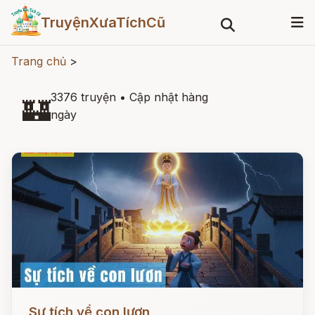
TruyệnXưaTíchCũ
Trang chủ
>
3376 truyện
•
Cập nhật hàng
🏰
ngày
Đọc ngay
Sự tích về con lươn