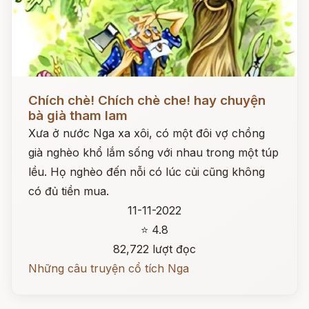
Đọc ngay
Chích chè! Chích chè che! hay chuyện
bà già tham lam
Xưa ở nước Nga xa xôi, có một đôi vợ chồng
già nghèo khổ lắm sống với nhau trong một túp
lều. Họ nghèo đến nỗi có lúc củi cũng không
có đủ tiền mua.
11-11-2022
⭐ 4.8
82,722 lượt đọc
Những câu truyện cổ tích Nga