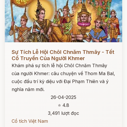
Đọc ngay
Sự Tích Lễ Hội Chôl Chnăm Thmây - Tết
Cổ Truyền Của Người Khmer
Khám phá sự tích lễ hội Chôl Chnăm Thmây
của người Khmer: câu chuyện về Thom Ma Bal,
cuộc đấu trí kỳ diệu với Đại Phạm Thiên và ý
nghĩa năm mới.
26-04-2025
⭐ 4.8
3,491 lượt đọc
Cổ tích Việt Nam