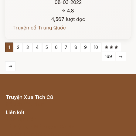
08-03-2022
⭐ 4.8
4,567 lượt đọc
Truyện cổ Trung Quốc
❀ ❀ ❀
1
2
3
4
5
6
7
8
9
10
169
⇢
⇥
Truyện Xưa Tích Cũ
Cổ tích Việt Nam
Liên kết
Lịch vạn niên
Hà Nội cũ - Món ngon Hà Nội
Truyện kiếm hiệp - Ngôn tình