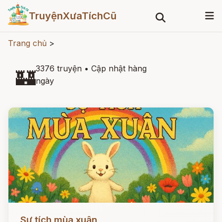
TruyệnXưaTíchCũ
Trang chủ
>
3376 truyện
•
Cập nhật hàng
🏰
ngày
Đọc ngay
Sự tích mùa xuân