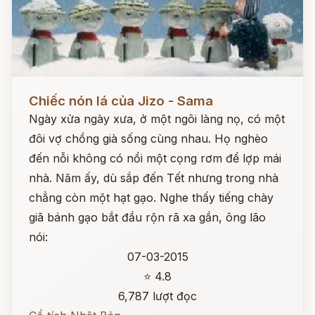
Đọc ngay
Chiếc nón lá của Jizo - Sama
Ngày xửa ngày xưa, ở một ngôi làng nọ, có một
đôi vợ chồng già sống cùng nhau. Họ nghèo
đến nỗi không có nổi một cọng rơm để lợp mái
nhà. Năm ấy, dù sắp đến Tết nhưng trong nhà
chẳng còn một hạt gạo. Nghe thấy tiếng chày
giã bánh gạo bắt đầu rộn rã xa gần, ông lão
nói:
07-03-2015
⭐ 4.8
6,787 lượt đọc