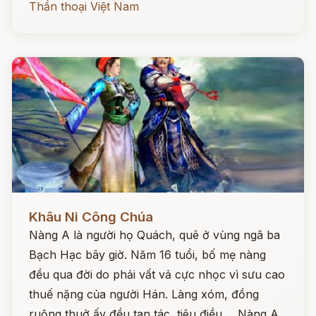
Thần thoại Việt Nam
Đọc ngay
Khâu Ni Công Chúa
Nàng A là người họ Quách, quê ở vùng ngã ba
Bạch Hạc bây giờ. Năm 16 tuổi, bố mẹ nàng
đều qua đời do phải vất vả cực nhọc vì sưu cao
thuế nặng của người Hán. Làng xóm, đồng
ruộng thuở ấy đều tan tác, tiêu điều ... Nàng A