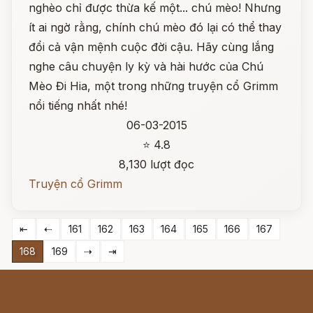
nghèo chỉ được thừa kế một... chú mèo! Nhưng
ít ai ngờ rằng, chính chú mèo đó lại có thể thay
đổi cả vận mệnh cuộc đời cậu. Hãy cùng lắng
nghe câu chuyện ly kỳ và hài hước của Chú
Mèo Đi Hia, một trong những truyện cổ Grimm
nổi tiếng nhất nhé!
06-03-2015
⭐ 4.8
8,130 lượt đọc
Truyện cổ Grimm
⇤
⇠
161
162
163
164
165
166
167
168
169
⇢
⇥