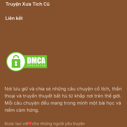
Truyện Xưa Tích Cũ
Cổ tích Việt Nam
Liên kết
Lịch vạn niên
Hà Nội cũ - Món ngon Hà Nội
Truyện kiếm hiệp - Ngôn tình
Download - Tải Miễn Phí
Nơi lưu giữ và chia sẻ những câu chuyện cổ tích, thần
thoại và truyền thuyết bất hủ từ khắp nơi trên thế giới.
Mỗi câu chuyện đều mang trong mình một bài học và
niềm cảm hứng.
Được tạo với
cho những người yêu truyện