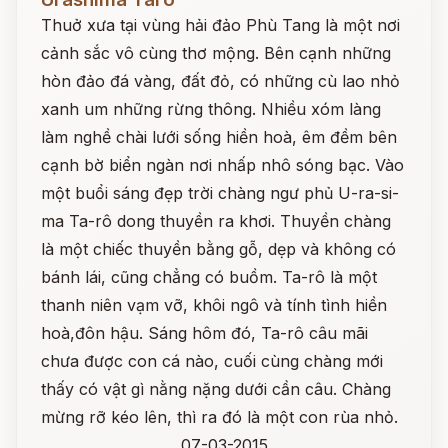
Thuở xưa tại vùng hải đảo Phù Tang là một nơi
cảnh sắc vô cùng thơ mộng. Bên cạnh những
hòn đảo đá vàng, đất đỏ, có những cù lao nhỏ
xanh um những rừng thông. Nhiều xóm làng
làm nghề chài lưới sống hiền hoà, êm đềm bên
cạnh bờ biển ngàn nơi nhấp nhô sóng bạc. Vào
một buổi sáng đẹp trời chàng ngư phủ U-ra-si-
ma Ta-rô dong thuyền ra khơi. Thuyền chàng
là một chiếc thuyền bằng gỗ, dẹp và không có
bánh lái, cũng chẳng có buồm. Ta-rô là một
thanh niên vạm vỡ, khôi ngô và tính tình hiền
hoà,đôn hậu. Sáng hôm đó, Ta-rô câu mãi
chưa được con cá nào, cuối cùng chàng mới
thấy có vật gì nằng nặng dưới cần câu. Chàng
mừng rỡ kéo lên, thì ra đó là một con rùa nhỏ.
07-03-2015