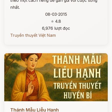
theo một cách riêng để gần gũi với cuộc sống
nhất.
08-03-2015
⭐ 4.8
6,976 lượt đọc
Truyền thuyết Việt Nam
Đọc ngay
Thánh Mẫu Liễu Hạnh