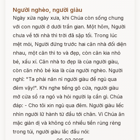
Đọc ngay
Người nghèo, người giàu
Ngày xửa ngày xưa, khi Chúa còn sống chung
với con người ở dưới trần gian. Một hôm, Người
chưa về tới nhà thì trời đã sập tối. Trong lúc
mệt mỏi, Người đứng trước hai căn nhà đối diện
nhau, một căn thì to và đẹp, còn căn kia nhỏ
bé, xấu xí. Căn nhà to đẹp là của người giàu,
còn căn nhỏ bé kia là của người nghèo. Người
nghĩ: "Ta phải năn nỉ người giàu để ngủ qua
đêm vậy!". Khi nghe tiếng gõ cửa, người giàu
mở cửa sổ ra ngó và hỏi người lạ cần gì. Chúa
đáp: - Cho tôi xin ngủ qua đêm. Người giàu liếc
nhìn người lữ hành từ đầu tới chân. Vì Chúa ăn
mặc giản dị và không có nhiều tiền rủng rẻng
trong túi, người giàu lắc đầu nói: