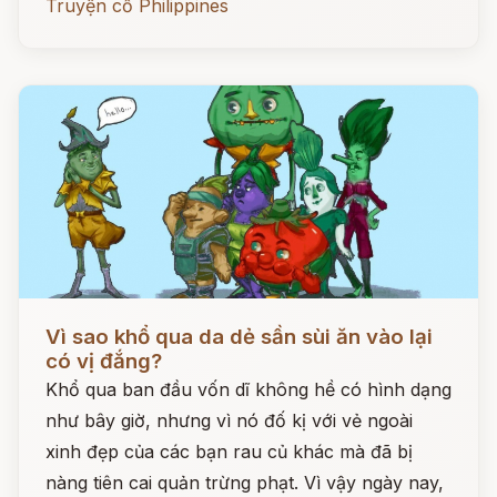
Truyện cổ Philippines
Đọc ngay
Vì sao khổ qua da dẻ sần sùi ăn vào lại
có vị đắng?
Khổ qua ban đầu vốn dĩ không hề có hình dạng
như bây giờ, nhưng vì nó đố kị với vẻ ngoài
xinh đẹp của các bạn rau củ khác mà đã bị
nàng tiên cai quản trừng phạt. Vì vậy ngày nay,