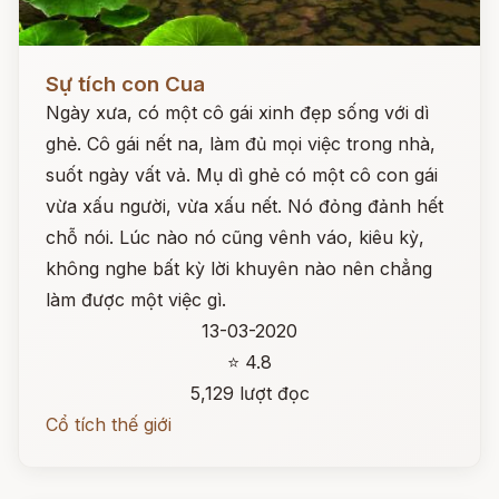
Đọc ngay
Sự tích con Cua
Ngày xưa, có một cô gái xinh đẹp sống với dì
ghẻ. Cô gái nết na, làm đủ mọi việc trong nhà,
suốt ngày vất vả. Mụ dì ghẻ có một cô con gái
vừa xấu người, vừa xấu nết. Nó đỏng đảnh hết
chỗ nói. Lúc nào nó cũng vênh váo, kiêu kỳ,
không nghe bất kỳ lời khuyên nào nên chẳng
làm được một việc gì.
13-03-2020
⭐ 4.8
5,129 lượt đọc
Cổ tích thế giới