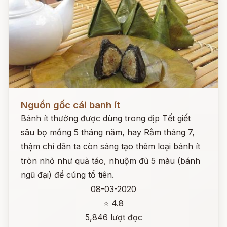
Đọc ngay
Nguồn gốc cái banh ít
Bánh ít thường được dùng trong dịp Tết giết
sâu bọ mồng 5 tháng năm, hay Rằm tháng 7,
thậm chí dân ta còn sáng tạo thêm loại bánh ít
tròn nhỏ như quả táo, nhuộm đủ 5 màu (bánh
ngũ đại) để cúng tổ tiên.
08-03-2020
⭐ 4.8
5,846 lượt đọc