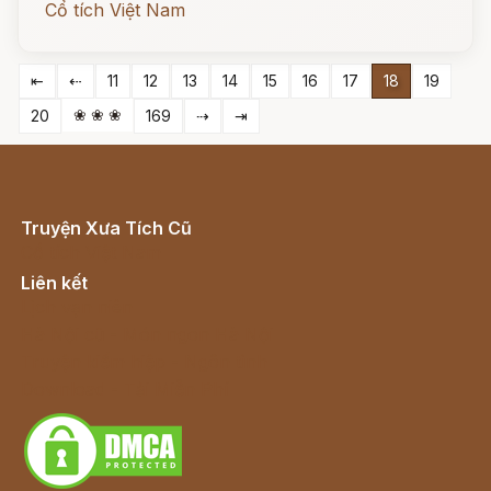
Cổ tích Việt Nam
⇤
⇠
11
12
13
14
15
16
17
18
19
❀ ❀ ❀
20
169
⇢
⇥
Truyện Xưa Tích Cũ
Cổ tích Việt Nam
Liên kết
Lịch vạn niên
Hà Nội cũ - Món ngon Hà Nội
Truyện kiếm hiệp - Ngôn tình
Download - Tải Miễn Phí