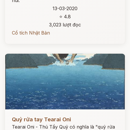
núi.
13-03-2020
⭐ 4.8
3,023 lượt đọc
Cổ tích Nhật Bản
Đọc ngay
Quỷ rửa tay Tearai Oni
Tearai Oni - Thủ Tẩy Quỷ có nghĩa là "quỷ rửa