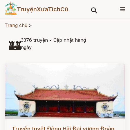
TruyệnXưaTíchCũ
Trang chủ
>
3376 truyện
•
Cập nhật hàng
🏰
ngày
Đọc ngay
Truyền tuyết Đông Hải Đại vương Đoàn