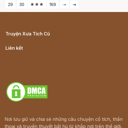
❀ ❀ ❀
29
30
169
⇢
⇥
Truyện Xưa Tích Cũ
Cổ tích Việt Nam
Liên kết
Lịch vạn niên
Hà Nội cũ - Món ngon Hà Nội
Truyện kiếm hiệp - Ngôn tình
Download - Tải Miễn Phí
Nơi lưu giữ và chia sẻ những câu chuyện cổ tích, thần
thoại và truyền thuyết bất hủ từ khắp nơi trên thế giới.