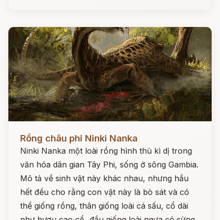
Đọc ngay
Rồng châu phi Ninki Nanka
Ninki Nanka một loài rồng hình thù kì dị trong
văn hóa dân gian Tây Phi, sống ở sông Gambia.
Mô tả về sinh vật này khác nhau, nhưng hầu
hết đều cho rằng con vật này là bò sát và có
thể giống rồng, thân giống loài cá sấu, cổ dài
như hươu cao cổ, đầu giống loài ngựa có sừng,