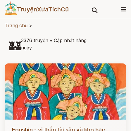
TruyệnXưaTíchCũ
Trang chủ
>
3376 truyện
•
Cập nhật hàng
🏰
ngày
Đọc ngay
Eopshin - vị thần tài sản và kho bạc