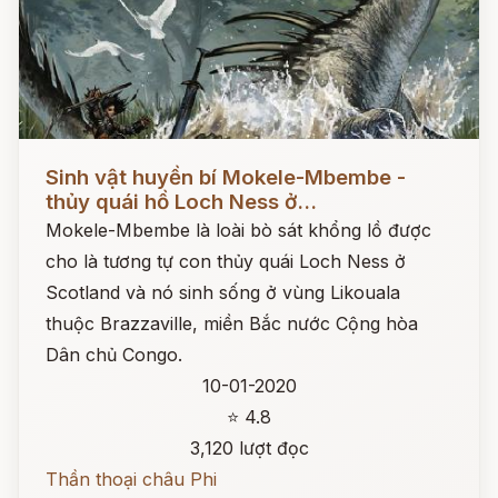
Đọc ngay
Sinh vật huyền bí Mokele-Mbembe -
thủy quái hồ Loch Ness ở...
Mokele-Mbembe là loài bò sát khổng lồ được
cho là tương tự con thủy quái Loch Ness ở
Scotland và nó sinh sống ở vùng Likouala
thuộc Brazzaville, miền Bắc nước Cộng hòa
Dân chủ Congo.
10-01-2020
⭐ 4.8
3,120 lượt đọc
Thần thoại châu Phi