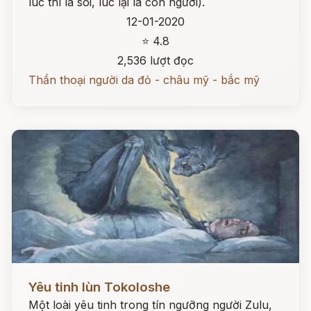
lúc thì là sói, lúc lại là con người).
12-01-2020
⭐ 4.8
2,536 lượt đọc
Thần thoại người da đỏ - châu mỹ - bắc mỹ
Đọc ngay
Yêu tinh lùn Tokoloshe
Một loài yêu tinh trong tín ngưỡng người Zulu,