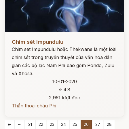
Đọc ngay
Chim sét Impundulu
Chim sét Impundulu hoặc Thekwane là một loài
chim sét trong truyền thuyết của văn hóa dân
gian các bộ lạc Nam Phi bao gồm Pondo, Zulu
và Xhosa.
10-01-2020
⭐ 4.8
2,951 lượt đọc
Thần thoại châu Phi
⇤
⇠
21
22
23
24
25
26
27
28