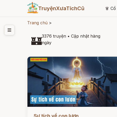
TruyệnXưaTíchCũ
🧚
Cổ 
Trang chủ
>
3376 truyện
•
Cập nhật hàng
🏰
ngày
Đọc ngay
Sự tích về con lươn