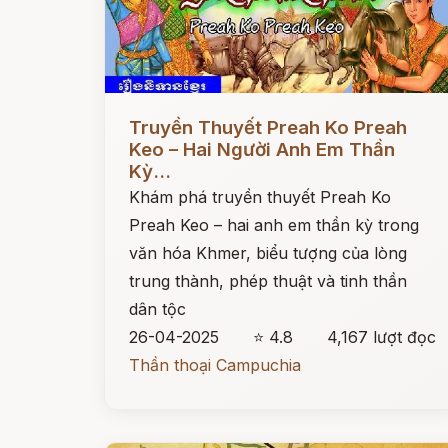
Đọc ngay
Truyền Thuyết Preah Ko Preah
Keo – Hai Người Anh Em Thần
Kỳ...
Khám phá truyền thuyết Preah Ko
Preah Keo – hai anh em thần kỳ trong
văn hóa Khmer, biểu tượng của lòng
trung thành, phép thuật và tinh thần
dân tộc
26-04-2025
⭐ 4.8
4,167 lượt đọc
Thần thoại Campuchia