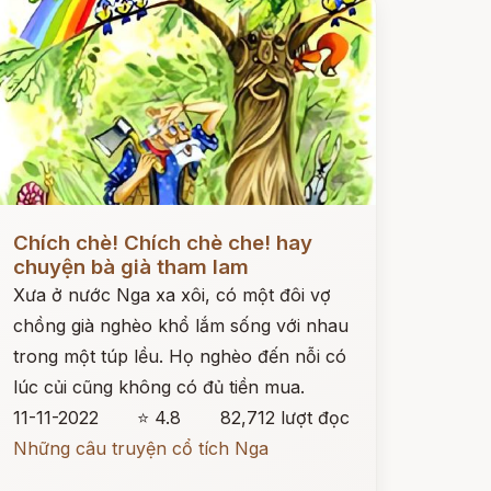
ọc ngay
Chích chè! Chích chè che! hay
chuyện bà già tham lam
Xưa ở nước Nga xa xôi, có một đôi vợ
chồng già nghèo khổ lắm sống với nhau
trong một túp lều. Họ nghèo đến nỗi có
lúc củi cũng không có đủ tiền mua.
11-11-2022
⭐ 4.8
82,712 lượt đọc
Những câu truyện cổ tích Nga