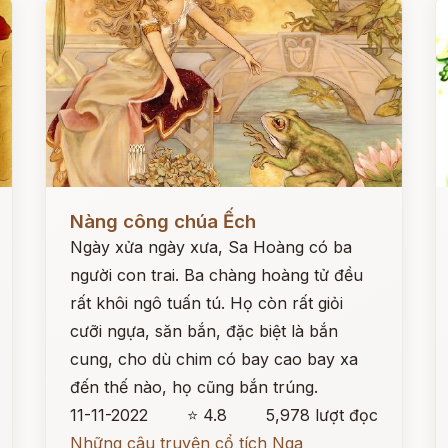
Đọc ngay
Đ
Nàng công chúa Ếch
Ngày xửa ngày xưa, Sa Hoàng có ba
người con trai. Ba chàng hoàng tử đều
rất khôi ngô tuấn tú. Họ còn rất giỏi
cưỡi ngựa, săn bắn, đặc biệt là bắn
cung, cho dù chim có bay cao bay xa
đến thế nào, họ cũng bắn trúng.
11-11-2022
⭐ 4.8
5,978 lượt đọc
Những câu truyện cổ tích Nga