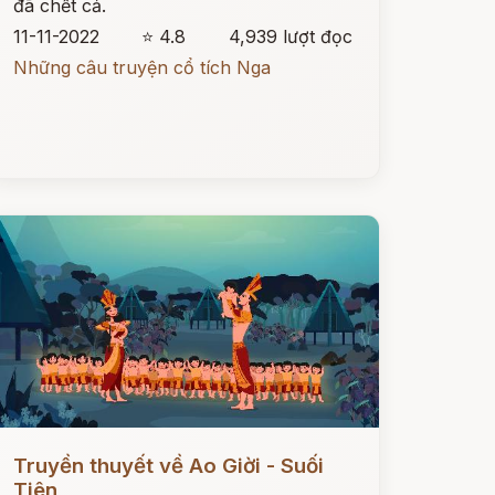
đã chết cả.
11-11-2022
⭐ 4.8
4,939 lượt đọc
Những câu truyện cổ tích Nga
ọc ngay
Truyền thuyết về Ao Giời - Suối
Tiên