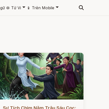
🞃
🞃
ngữ
🔯
Tử Vi
📱
Trên Mobile
ọc ngay
Sự Tích Chim Năm Trâu Sáu Cọc: