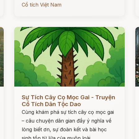
Cổ tích Việt Nam
Đọc ngay
Đ
Sự Tích Cây Cọ Mọc Gai - Truyện
Cổ Tích Dân Tộc Dao
Cùng khám phá sự tích cây cọ mọc gai
– câu chuyện dân gian đầy ý nghĩa về
lòng biết ơn, sự đoàn kết và bài học
sinh tồn từ lửa của muôn loài.