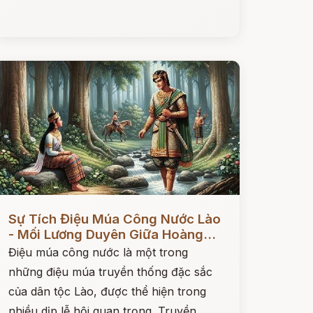
ọc ngay
Sự Tích Điệu Múa Công Nước Lào
- Mối Lương Duyên Giữa Hoàng...
Điệu múa công nước là một trong
những điệu múa truyền thống đặc sắc
của dân tộc Lào, được thể hiện trong
nhiều dịp lễ hội quan trọng. Truyền