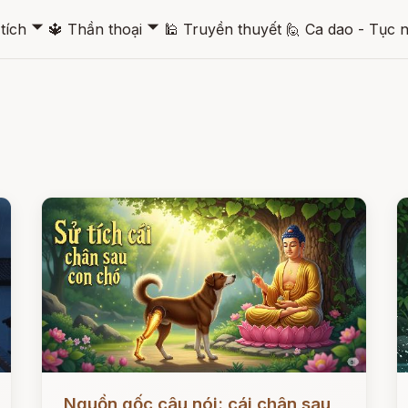
🞃
🞃
tích
🔱
Thần thoại
🕌
Truyền thuyết
🙋
Ca dao - Tục 
Đọc ngay
Đ
Nguồn gốc câu nói: cái chân sau