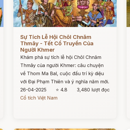
Đọc ngay
Đ
Sự Tích Lễ Hội Chôl Chnăm
Thmây - Tết Cổ Truyền Của
Người Khmer
Khám phá sự tích lễ hội Chôl Chnăm
Thmây của người Khmer: câu chuyện
về Thom Ma Bal, cuộc đấu trí kỳ diệu
với Đại Phạm Thiên và ý nghĩa năm mới.
26-04-2025
⭐ 4.8
3,480 lượt đọc
Cổ tích Việt Nam