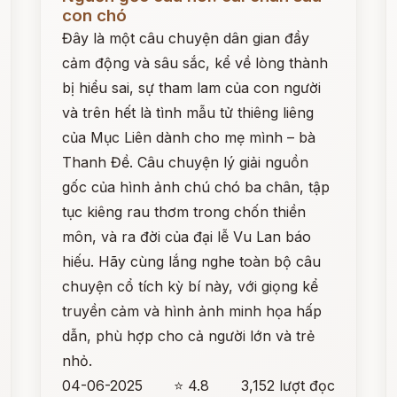
con chó
Đây là một câu chuyện dân gian đầy
cảm động và sâu sắc, kể về lòng thành
bị hiểu sai, sự tham lam của con người
và trên hết là tình mẫu tử thiêng liêng
của Mục Liên dành cho mẹ mình – bà
Thanh Đề. Câu chuyện lý giải nguồn
gốc của hình ảnh chú chó ba chân, tập
tục kiêng rau thơm trong chốn thiền
môn, và ra đời của đại lễ Vu Lan báo
hiếu. Hãy cùng lắng nghe toàn bộ câu
chuyện cổ tích kỳ bí này, với giọng kể
truyền cảm và hình ảnh minh họa hấp
dẫn, phù hợp cho cả người lớn và trẻ
nhỏ.
04-06-2025
⭐ 4.8
3,152 lượt đọc