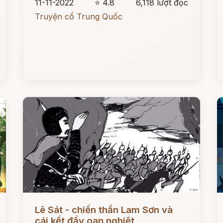
11-11-2022
⭐ 4.8
6,118 lượt đọc
Truyện cổ Trung Quốc
Đọc ngay
Đ
Lê Sát - chiến thần Lam Sơn và
cái kết đầy oan nghiệt