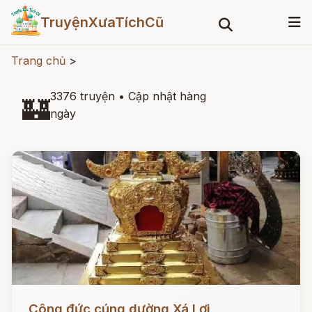
TruyệnXưaTíchCũ
Trang chủ
>
3376 truyện
•
Cập nhật hàng
🏰
ngày
Đọc ngay
Công đức cúng dường Xá Lợi