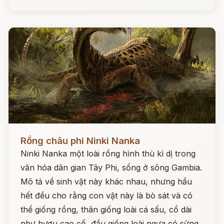
Đọc ngay
Rồng châu phi Ninki Nanka
Ninki Nanka một loài rồng hình thù kì dị trong
văn hóa dân gian Tây Phi, sống ở sông Gambia.
Mô tả về sinh vật này khác nhau, nhưng hầu
hết đều cho rằng con vật này là bò sát và có
thể giống rồng, thân giống loài cá sấu, cổ dài
như hươu cao cổ, đầu giống loài ngựa có sừng,