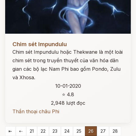
Đọc ngay
Chim sét Impundulu
Chim sét Impundulu hoặc Thekwane là một loài
chim sét trong truyền thuyết của văn hóa dân
gian các bộ lạc Nam Phi bao gồm Pondo, Zulu
và Xhosa.
10-01-2020
⭐ 4.8
2,948 lượt đọc
Thần thoại châu Phi
⇤
⇠
21
22
23
24
25
26
27
28