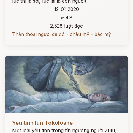
lúc thì là sói, lúc lại là con người).
12-01-2020
⭐ 4.8
2,528 lượt đọc
Thần thoại người da đỏ - châu mỹ - bắc mỹ
Đọc ngay
Yêu tinh lùn Tokoloshe
Một loài yêu tinh trong tín ngưỡng người Zulu,