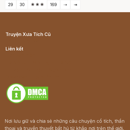
❀ ❀ ❀
29
30
169
⇢
⇥
Truyện Xưa Tích Cũ
Cổ tích Việt Nam
Liên kết
Lịch vạn niên
Hà Nội cũ - Món ngon Hà Nội
Truyện kiếm hiệp - Ngôn tình
Download - Tải Miễn Phí
Nơi lưu giữ và chia sẻ những câu chuyện cổ tích, thần
thoại và truyền thuyết bất hủ từ khắp nơi trên thế giới.