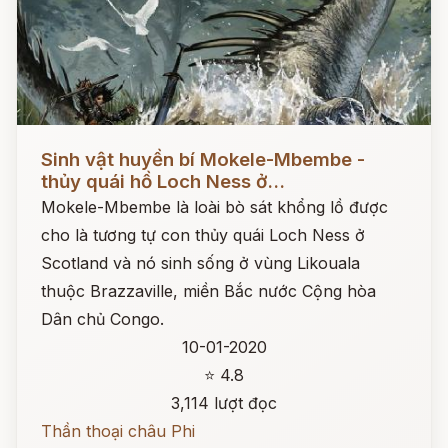
Đọc ngay
Sinh vật huyền bí Mokele-Mbembe -
thủy quái hồ Loch Ness ở...
Mokele-Mbembe là loài bò sát khổng lồ được
cho là tương tự con thủy quái Loch Ness ở
Scotland và nó sinh sống ở vùng Likouala
thuộc Brazzaville, miền Bắc nước Cộng hòa
Dân chủ Congo.
10-01-2020
⭐ 4.8
3,114 lượt đọc
Thần thoại châu Phi