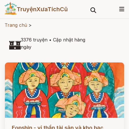
TruyệnXưaTíchCũ
Trang chủ
>
3376 truyện
•
Cập nhật hàng
🏰
ngày
Đọc ngay
Eopshin - vị thần tài sản và kho bạc