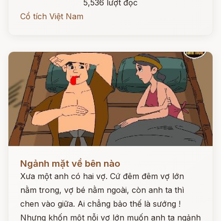
5,536 lượt đọc
Cổ tích Việt Nam
Đọc ngay
Ngảnh mặt về bên nào
Xưa một anh có hai vợ. Cứ đêm đêm vợ lớn
nằm trong, vợ bé nằm ngoài, còn anh ta thì
chen vào giữa. Ai chẳng bảo thế là sướng !
Nhưng khốn một nỗi vợ lớn muốn anh ta ngảnh