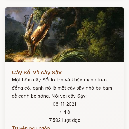
Đọc ngay
Cây Sồi và cây Sậy
Một hôm cây Sồi to lớn và khỏe mạnh trên
đồng cỏ, cạnh nó là một cây sậy nhỏ bé bám
dễ cạnh bờ sông. Nói với cây Sậy:
06-11-2021
⭐ 4.8
7,592 lượt đọc
Truyện ngụ ngôn