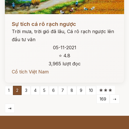
Đọc ngay
Sự tích cá rô rạch ngược
Trời mưa, trời gió đã lâu, Cá rô rạch ngược lên
đầu tư văn
05-11-2021
⭐ 4.8
3,965 lượt đọc
Cổ tích Việt Nam
❀ ❀ ❀
1
2
3
4
5
6
7
8
9
10
169
⇢
⇥