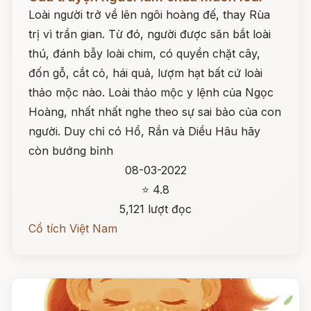
Loài người trở về lên ngôi hoàng đế, thay Rùa
trị vì trần gian. Từ đó, người được săn bắt loài
thú, đánh bẫy loài chim, có quyền chặt cây,
đốn gỗ, cắt cỏ, hái quả, lượm hạt bất cứ loài
thảo mộc nào. Loài thảo mộc y lệnh của Ngọc
Hoàng, nhất nhất nghe theo sự sai bảo của con
người. Duy chỉ có Hổ, Rắn và Diều Hâu hãy
còn bướng bỉnh
08-03-2022
⭐ 4.8
5,121 lượt đọc
Cổ tích Việt Nam