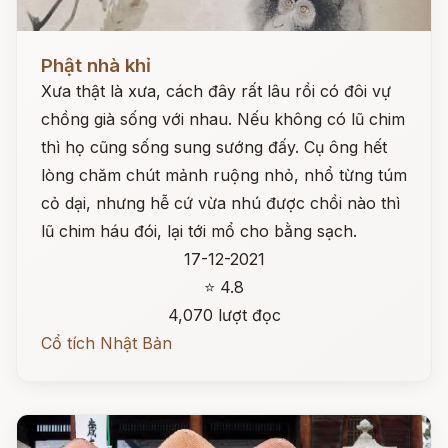
Đọc ngay
Phật nhà khỉ
Xưa thật là xưa, cách đây rất lâu rồi có đôi vự
chồng già sống với nhau. Nếu không có lũ chim
thì họ cũng sống sung sướng đấy. Cụ ông hết
lòng chăm chút mảnh ruộng nhỏ, nhổ từng túm
cỏ dại, nhưng hễ cứ vừa nhú được chồi nào thì
lũ chim háu đói, lại tới mổ cho bằng sạch.
17-12-2021
⭐ 4.8
4,070 lượt đọc
Cổ tích Nhật Bản