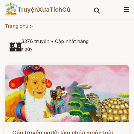
TruyệnXưaTíchCũ
Trang chủ
>
3376 truyện
•
Cập nhật hàng
🏰
ngày
Đọc ngay
Câu truyện người làm chúa muôn loài