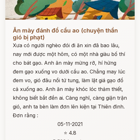
Đọc ngay
Ăn mày đánh đổ cầu ao (chuyện thần
gió bị phạt)
Xưa có người nghèo đói đi ăn xin đã bao lâu,
nay mới được một hôm, có một nhà giàu bố thí
cho bát gạo. Anh ăn mày mừng rỡ, hí hửng
đem gạo xuống vo dưới cầu ao. Chẳng may lúc
đem vo, gió đâu nổi tứ tung, làm lật giá gạo đổ
cả xuống ao. Anh ăn mày khóc lóc thảm thiết,
không biết bắt đền ai. Càng nghĩ, càng giận trận
gió, anh ta bèn làm đơn lên kiện tại Thiên đình.
Đơn rằng :
05-11-2021
⭐ 4.8