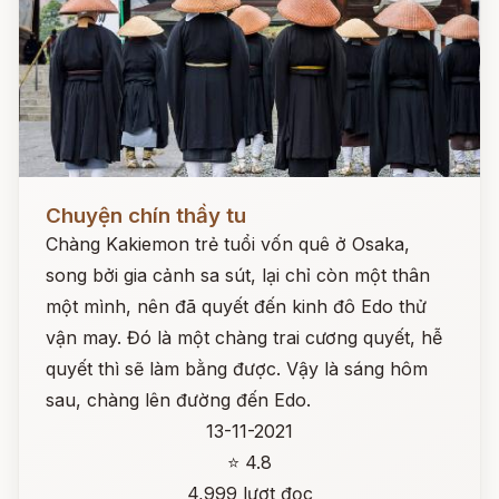
Đọc ngay
Chuyện chín thầy tu
Chàng Kakiemon trẻ tuổi vốn quê ở Osaka,
song bởi gia cảnh sa sút, lại chỉ còn một thân
một mình, nên đã quyết đến kinh đô Edo thử
vận may. Đó là một chàng trai cương quyết, hễ
quyết thì sẽ làm bằng được. Vậy là sáng hôm
sau, chàng lên đường đến Edo.
13-11-2021
⭐ 4.8
4,999 lượt đọc