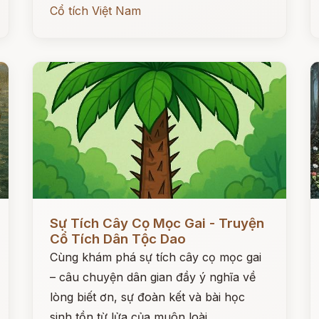
Cổ tích Việt Nam
Đọc ngay
Đ
Sự Tích Cây Cọ Mọc Gai - Truyện
Cổ Tích Dân Tộc Dao
Cùng khám phá sự tích cây cọ mọc gai
– câu chuyện dân gian đầy ý nghĩa về
lòng biết ơn, sự đoàn kết và bài học
sinh tồn từ lửa của muôn loài.