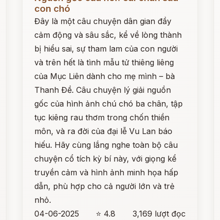
con chó
Đây là một câu chuyện dân gian đầy
cảm động và sâu sắc, kể về lòng thành
bị hiểu sai, sự tham lam của con người
và trên hết là tình mẫu tử thiêng liêng
của Mục Liên dành cho mẹ mình – bà
Thanh Đề. Câu chuyện lý giải nguồn
gốc của hình ảnh chú chó ba chân, tập
tục kiêng rau thơm trong chốn thiền
môn, và ra đời của đại lễ Vu Lan báo
hiếu. Hãy cùng lắng nghe toàn bộ câu
chuyện cổ tích kỳ bí này, với giọng kể
truyền cảm và hình ảnh minh họa hấp
dẫn, phù hợp cho cả người lớn và trẻ
nhỏ.
04-06-2025
⭐ 4.8
3,169 lượt đọc