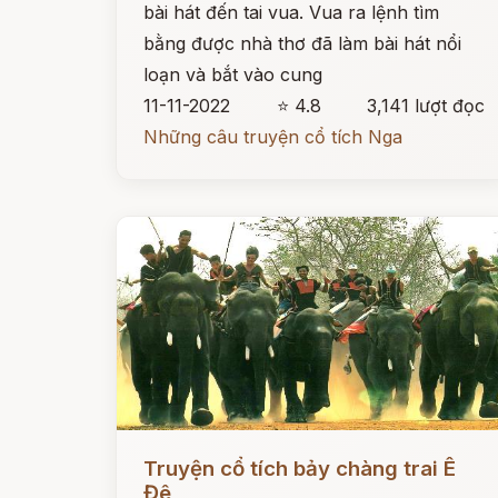
bài hát đến tai vua. Vua ra lệnh tìm
bằng được nhà thơ đã làm bài hát nổi
loạn và bắt vào cung
11-11-2022
⭐ 4.8
3,141 lượt đọc
Những câu truyện cổ tích Nga
Đọc ngay
Truyện cổ tích bảy chàng trai Ê
Đê