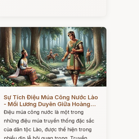
ọc ngay
Sự Tích Điệu Múa Công Nước Lào
- Mối Lương Duyên Giữa Hoàng...
Điệu múa công nước là một trong
những điệu múa truyền thống đặc sắc
của dân tộc Lào, được thể hiện trong
nhiều dịp lễ hội quan trọng. Truyền