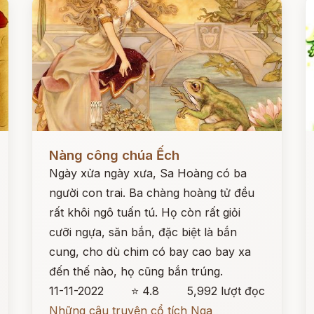
Đọc ngay
Đ
Nàng công chúa Ếch
Ngày xửa ngày xưa, Sa Hoàng có ba
người con trai. Ba chàng hoàng tử đều
rất khôi ngô tuấn tú. Họ còn rất giỏi
cưỡi ngựa, săn bắn, đặc biệt là bắn
cung, cho dù chim có bay cao bay xa
đến thế nào, họ cũng bắn trúng.
11-11-2022
⭐ 4.8
5,992 lượt đọc
Những câu truyện cổ tích Nga