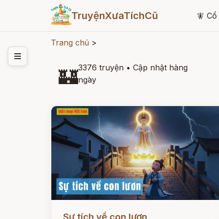
TruyệnXưaTíchCũ
🧚
Cổ 
Trang chủ
>
3376 truyện
•
Cập nhật hàng
🏰
ngày
Đọc ngay
Sự tích về con lươn