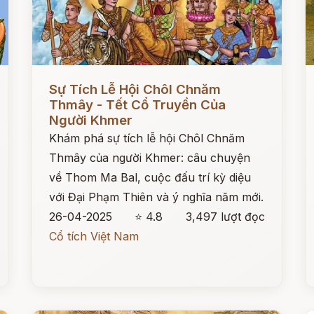
Đọc ngay
Đ
Sự Tích Lễ Hội Chôl Chnăm
Thmây - Tết Cổ Truyền Của
Người Khmer
Khám phá sự tích lễ hội Chôl Chnăm
Thmây của người Khmer: câu chuyện
về Thom Ma Bal, cuộc đấu trí kỳ diệu
với Đại Phạm Thiên và ý nghĩa năm mới.
26-04-2025
⭐ 4.8
3,497 lượt đọc
Cổ tích Việt Nam