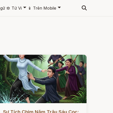
🞃
🞃
ngữ
🔯
Tử Vi
📱
Trên Mobile
ọc ngay
Sự Tích Chim Năm Trâu Sáu Cọc: