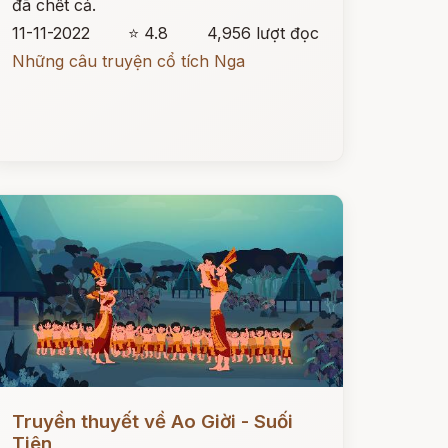
đã chết cả.
11-11-2022
⭐ 4.8
4,956 lượt đọc
Những câu truyện cổ tích Nga
ọc ngay
Truyền thuyết về Ao Giời - Suối
Tiên