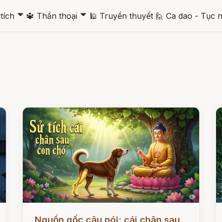
🞃
🞃
tích
🔱
Thần thoại
🕌
Truyền thuyết
🙋
Ca dao - Tục 
Đọc ngay
Đ
Nguồn gốc câu nói: cái chân sau