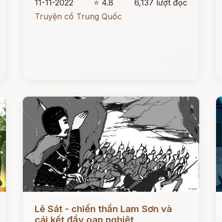
11-11-2022
⭐ 4.8
6,137 lượt đọc
Truyện cổ Trung Quốc
Đọc ngay
Đ
Lê Sát - chiến thần Lam Sơn và
cái kết đầy oan nghiệt