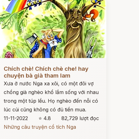
ọc ngay
Chích chè! Chích chè che! hay
chuyện bà già tham lam
Xưa ở nước Nga xa xôi, có một đôi vợ
chồng già nghèo khổ lắm sống với nhau
trong một túp lều. Họ nghèo đến nỗi có
lúc củi cũng không có đủ tiền mua.
11-11-2022
⭐ 4.8
82,729 lượt đọc
Những câu truyện cổ tích Nga