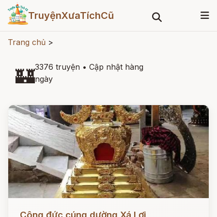
TruyệnXưaTíchCũ
Trang chủ
>
3376 truyện
•
Cập nhật hàng
🏰
ngày
Đọc ngay
Công đức cúng dường Xá Lợi