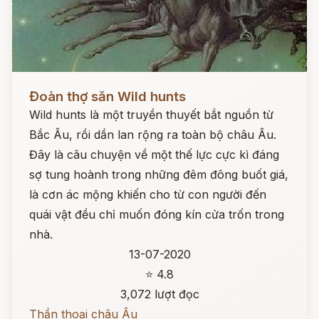
Đọc ngay
Đoàn thợ săn Wild hunts
Wild hunts là một truyền thuyết bắt nguồn từ
Bắc Âu, rồi dần lan rộng ra toàn bộ châu Âu.
Đây là câu chuyện về một thế lực cực kì đáng
sợ tung hoành trong những đêm đông buốt giá,
là cơn ác mộng khiến cho từ con người đến
quái vật đều chỉ muốn đóng kín cửa trốn trong
nhà.
13-07-2020
⭐ 4.8
3,072 lượt đọc
Thần thoại châu Âu