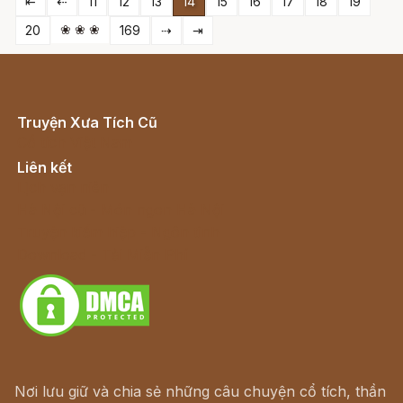
⇤
⇠
11
12
13
14
15
16
17
18
19
❀ ❀ ❀
20
169
⇢
⇥
Truyện Xưa Tích Cũ
Cổ tích Việt Nam
Liên kết
Lịch vạn niên
Hà Nội cũ - Món ngon Hà Nội
Truyện kiếm hiệp - Ngôn tình
Download - Tải Miễn Phí
Nơi lưu giữ và chia sẻ những câu chuyện cổ tích, thần