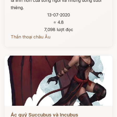
là linh hồn của sông ngòi và những dòng suối
thiêng.
13-07-2020
⭐ 4.8
7,098 lượt đọc
Thần thoại châu Âu
Đọc ngay
Ác quỷ Succubus và Incubus