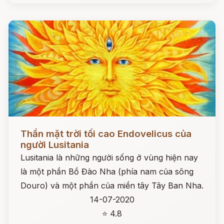
Đọc ngay
Thần mặt trời tối cao Endovelicus của
người Lusitania
Lusitania là những người sống ở vùng hiện nay
là một phần Bồ Đào Nha (phía nam của sông
Douro) và một phần của miền tây Tây Ban Nha.
14-07-2020
⭐ 4.8