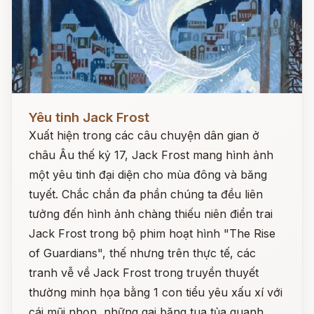
Đọc ngay
Yêu tinh Jack Frost
Xuất hiện trong các câu chuyện dân gian ở
châu Âu thế kỷ 17, Jack Frost mang hình ảnh
một yêu tinh đại diện cho mùa đông và băng
tuyết. Chắc chắn đa phần chúng ta đều liên
tưởng đến hình ảnh chàng thiếu niên điển trai
Jack Frost trong bộ phim hoạt hình "The Rise
of Guardians", thế nhưng trên thực tế, các
tranh vễ về Jack Frost trong truyền thuyết
thường minh họa bằng 1 con tiểu yêu xấu xí với
cái mũi nhọn, những gai băng tua tủa quanh