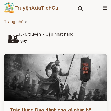
TruyệnXưaTíchCũ
Trang chủ
>
3376 truyện
•
Cập nhật hàng
🏰
ngày
Đọc ngay
Trần Hưng Đạo dành cho kẻ phản bội