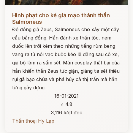
Đọc ngay
Hình phạt cho kẻ giả mạo thánh thần
Salmoneus
Để đóng giả Zeus, Salmoneus cho xây một cây
cầu bằng đồng. Hắn đánh xe thần tốc, ném
đuốc lên trời kèm theo những tiếng rùm beng
vang ra từ nồi vạc buộc kéo lê đằng sau cỗ xe,
giả bộ làm ra sấm sét. Màn cosplay thất bại của
hắn khiến thần Zeus tức giận, giáng tia sét thiêu
rụi gã bạo chúa và phá hủy cả thị trấn mà hắn
từng gây dựng.
16-01-2021
⭐ 4.8
3,116 lượt đọc
Thần thoại Hy Lạp