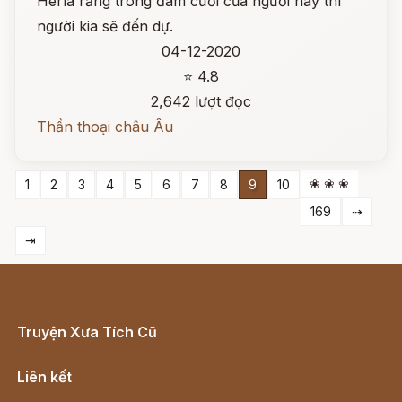
Herla rằng trong đám cưới của người này thì
người kia sẽ đến dự.
04-12-2020
⭐ 4.8
2,642 lượt đọc
Thần thoại châu Âu
❀ ❀ ❀
1
2
3
4
5
6
7
8
9
10
169
⇢
⇥
Truyện Xưa Tích Cũ
Cổ tích Việt Nam
Liên kết
Lịch vạn niên