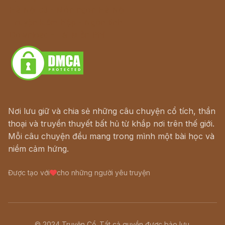
Hà Nội cũ - Món ngon Hà Nội
Truyện kiếm hiệp - Ngôn tình
Download - Tải Miễn Phí
Nơi lưu giữ và chia sẻ những câu chuyện cổ tích, thần
thoại và truyền thuyết bất hủ từ khắp nơi trên thế giới.
Mỗi câu chuyện đều mang trong mình một bài học và
niềm cảm hứng.
Được tạo với
cho những người yêu truyện
© 2024 Truyện Cổ. Tất cả quyền được bảo lưu.