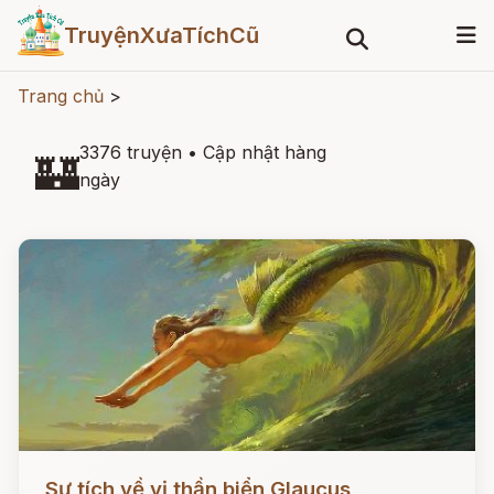
TruyệnXưaTíchCũ
Trang chủ
>
3376 truyện
•
Cập nhật hàng
🏰
ngày
Đọc ngay
Sự tích về vị thần biển Glaucus