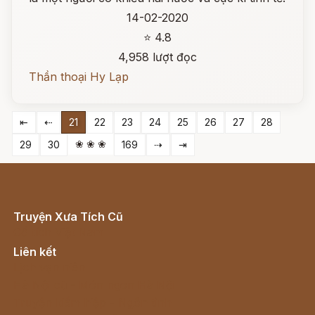
14-02-2020
⭐ 4.8
4,958 lượt đọc
Thần thoại Hy Lạp
⇤
⇠
21
22
23
24
25
26
27
28
❀ ❀ ❀
29
30
169
⇢
⇥
Truyện Xưa Tích Cũ
Cổ tích Việt Nam
Liên kết
Lịch vạn niên
Hà Nội cũ - Món ngon Hà Nội
Truyện kiếm hiệp - Ngôn tình