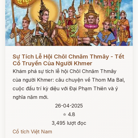
Đọc ngay
Sự Tích Lễ Hội Chôl Chnăm Thmây - Tết
Cổ Truyền Của Người Khmer
Khám phá sự tích lễ hội Chôl Chnăm Thmây
của người Khmer: câu chuyện về Thom Ma Bal,
cuộc đấu trí kỳ diệu với Đại Phạm Thiên và ý
nghĩa năm mới.
26-04-2025
⭐ 4.8
3,495 lượt đọc
Cổ tích Việt Nam