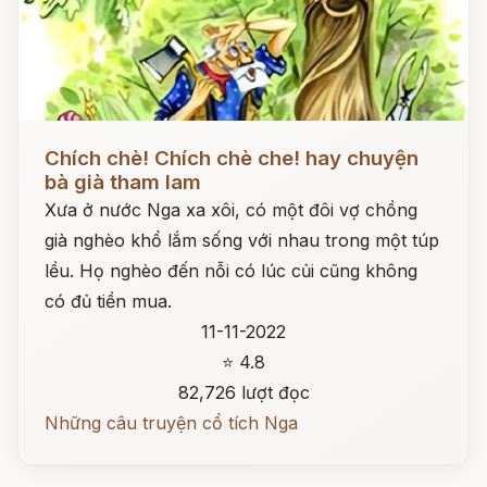
Đọc ngay
Chích chè! Chích chè che! hay chuyện
bà già tham lam
Xưa ở nước Nga xa xôi, có một đôi vợ chồng
già nghèo khổ lắm sống với nhau trong một túp
lều. Họ nghèo đến nỗi có lúc củi cũng không
có đủ tiền mua.
11-11-2022
⭐ 4.8
82,726 lượt đọc
Những câu truyện cổ tích Nga