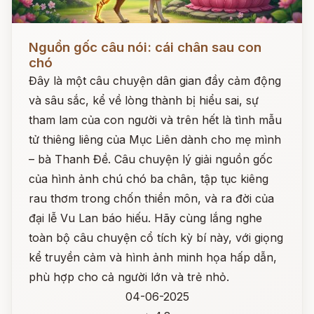
Đọc ngay
Nguồn gốc câu nói: cái chân sau con
chó
Đây là một câu chuyện dân gian đầy cảm động
và sâu sắc, kể về lòng thành bị hiểu sai, sự
tham lam của con người và trên hết là tình mẫu
tử thiêng liêng của Mục Liên dành cho mẹ mình
– bà Thanh Đề. Câu chuyện lý giải nguồn gốc
của hình ảnh chú chó ba chân, tập tục kiêng
rau thơm trong chốn thiền môn, và ra đời của
đại lễ Vu Lan báo hiếu. Hãy cùng lắng nghe
toàn bộ câu chuyện cổ tích kỳ bí này, với giọng
kể truyền cảm và hình ảnh minh họa hấp dẫn,
phù hợp cho cả người lớn và trẻ nhỏ.
04-06-2025