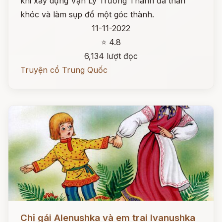
khi xây dựng Vạn Lý Trường Thành đã than
khóc và làm sụp đổ một góc thành.
11-11-2022
⭐ 4.8
6,134 lượt đọc
Truyện cổ Trung Quốc
Đọc ngay
Chị gái Alenushka và em trai Ivanushka