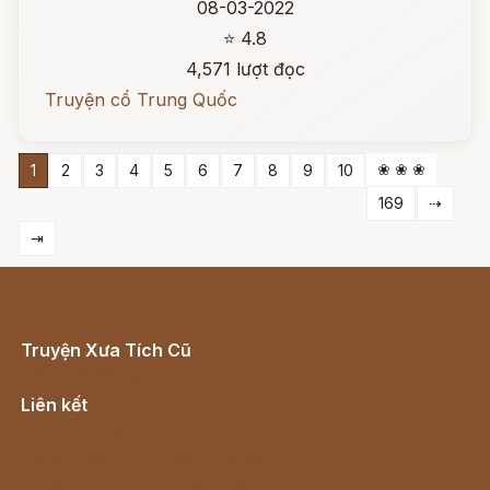
08-03-2022
⭐ 4.8
4,571 lượt đọc
Truyện cổ Trung Quốc
❀ ❀ ❀
1
2
3
4
5
6
7
8
9
10
169
⇢
⇥
Truyện Xưa Tích Cũ
Cổ tích Việt Nam
Liên kết
Lịch vạn niên
Hà Nội cũ - Món ngon Hà Nội
Truyện kiếm hiệp - Ngôn tình