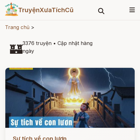
TruyệnXưaTíchCũ
Trang chủ
>
3376 truyện
•
Cập nhật hàng
🏰
ngày
Đọc ngay
Sự tích về con lươn