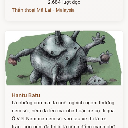
2,684 lượt đọc
Thần thoại Mã Lai - Malaysia
Đọc ngay
Hantu Batu
Là những con ma đá cuội nghịch ngợm thường
ném sỏi, ném đá lên mái nhà hoặc xe cộ đi qua.
Ở Việt Nam mà ném sỏi vào tàu xe thì là trẻ
trâu, còn ném đá thì ắt là cộng đồng mạng chứ