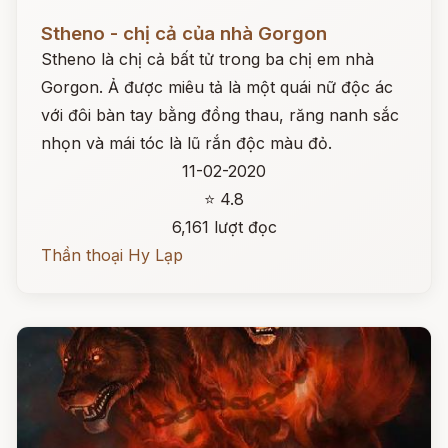
Đọc ngay
Stheno - chị cả của nhà Gorgon
Stheno là chị cả bất tử trong ba chị em nhà
Gorgon. Ả được miêu tả là một quái nữ độc ác
với đôi bàn tay bằng đồng thau, răng nanh sắc
nhọn và mái tóc là lũ rắn độc màu đỏ.
11-02-2020
⭐ 4.8
6,161 lượt đọc
Thần thoại Hy Lạp