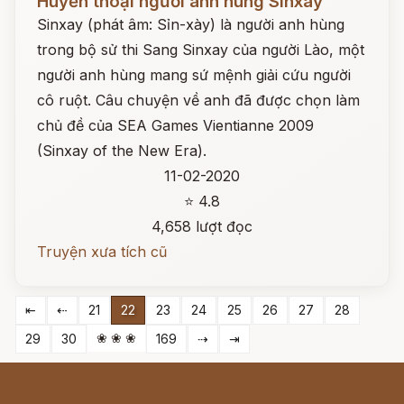
Huyền thoại người anh hùng Sinxay
Sinxay (phát âm: Sỉn-xày) là người anh hùng
trong bộ sử thi Sang Sinxay của người Lào, một
người anh hùng mang sứ mệnh giải cứu người
cô ruột. Câu chuyện về anh đã được chọn làm
chủ đề của SEA Games Vientianne 2009
(Sinxay of the New Era).
11-02-2020
⭐ 4.8
4,658 lượt đọc
Truyện xưa tích cũ
⇤
⇠
21
22
23
24
25
26
27
28
❀ ❀ ❀
29
30
169
⇢
⇥