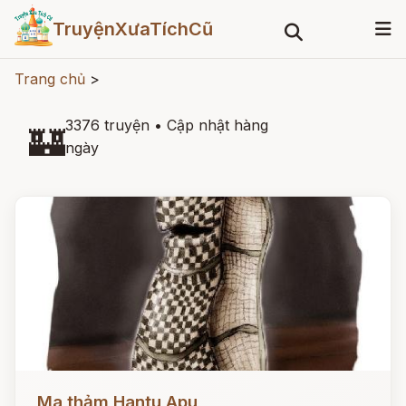
TruyệnXưaTíchCũ
Trang chủ
>
3376 truyện
•
Cập nhật hàng
🏰
ngày
Đọc ngay
Ma thảm Hantu Apu