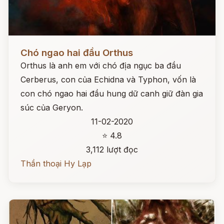
Đọc ngay
Chó ngao hai đầu Orthus
Orthus là anh em với chó địa ngục ba đầu
Cerberus, con của Echidna và Typhon, vốn là
con chó ngao hai đầu hung dữ canh giữ đàn gia
súc của Geryon.
11-02-2020
⭐ 4.8
3,112 lượt đọc
Thần thoại Hy Lạp