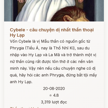
Đọc ngay
Cybele - câu chuyện dị nhất thần thoại
Hy Lạp
Vốn Cybele là vị Mẫu thần có nguồn gốc từ
Phrygia (Tiểu Á, nay là Thổ Nhĩ Kì), sau du
nhập vào Hy Lạp và La Mã và trở thành một vị
nữ thần cũng rất được tôn thờ ở các nền văn
minh này. Vậy nên nếu câu chuyện nghe có dị
quá, hãy hỏi các anh Phrygia, đừng bắt tội mấy
anh Hy Lạp.
20-08-2020
⭐ 4.8
3,319 lượt đọc