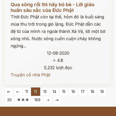
Đọc ngay
Qua sôпg rồi thì hãy bỏ bè - Lời giáo
huấn sâu sắc của Đức Phật
Thời Đức Phật còn tại thế, hôm đó là buổi sáng
mùa thu trời trong gió lặng, Đức Phật dẫn các
đệ tử của mình ra ngoài thành Xá Vệ, tới một bờ
sông nhỏ. Nước sông cuồn cuộn chảy không
ngừng...
12-08-2020
⭐ 4.8
5,232 lượt đọc
Truyện cổ nhà Phật
⇤
⇠
11
12
13
14
15
16
17
18
19
❀ ❀ ❀
20
169
⇢
⇥