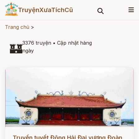
TruyệnXưaTíchCũ
Trang chủ
>
3376 truyện
•
Cập nhật hàng
🏰
ngày
Đọc ngay
Truyền tuyết Đông Hải Đại vương Đoàn