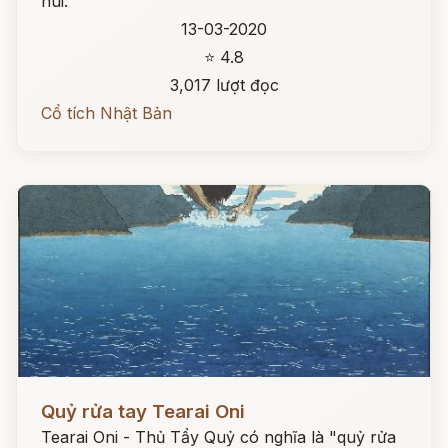
núi.
13-03-2020
⭐ 4.8
3,017 lượt đọc
Cổ tích Nhật Bản
Đọc ngay
Quỷ rửa tay Tearai Oni
Tearai Oni - Thủ Tẩy Quỷ có nghĩa là "quỷ rửa