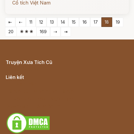
Cổ tích Việt Nam
⇤
⇠
11
12
13
14
15
16
17
18
19
❀ ❀ ❀
20
169
⇢
⇥
Truyện Xưa Tích Cũ
Cổ tích Việt Nam
Liên kết
Lịch vạn niên
Hà Nội cũ - Món ngon Hà Nội
Truyện kiếm hiệp - Ngôn tình
Download - Tải Miễn Phí