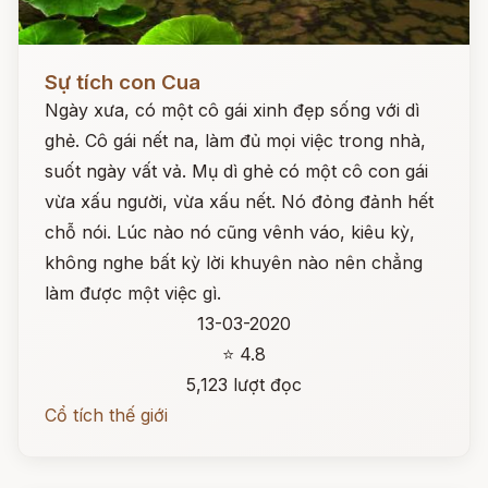
Đọc ngay
Sự tích con Cua
Ngày xưa, có một cô gái xinh đẹp sống với dì
ghẻ. Cô gái nết na, làm đủ mọi việc trong nhà,
suốt ngày vất vả. Mụ dì ghẻ có một cô con gái
vừa xấu người, vừa xấu nết. Nó đỏng đảnh hết
chỗ nói. Lúc nào nó cũng vênh váo, kiêu kỳ,
không nghe bất kỳ lời khuyên nào nên chẳng
làm được một việc gì.
13-03-2020
⭐ 4.8
5,123 lượt đọc
Cổ tích thế giới