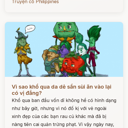
Truyện cổ Philippines
Đọc ngay
Vì sao khổ qua da dẻ sần sùi ăn vào lại
có vị đắng?
Khổ qua ban đầu vốn dĩ không hề có hình dạng
như bây giờ, nhưng vì nó đố kị với vẻ ngoài
xinh đẹp của các bạn rau củ khác mà đã bị
nàng tiên cai quản trừng phạt. Vì vậy ngày nay,