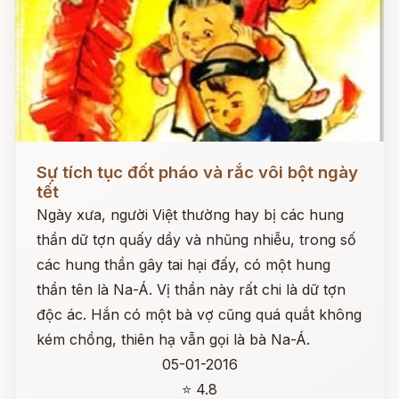
Đọc ngay
Sự tích tục đốt pháo và rắc vôi bột ngày
tết
Ngày xưa, người Việt thường hay bị các hung
thần dữ tợn quấy dầy và nhũng nhiễu, trong số
các hung thần gây tai hại đấy, có một hung
thần tên là Na-Á. Vị thần này rất chi là dữ tợn
độc ác. Hắn có một bà vợ cũng quá quắt không
kém chồng, thiên hạ vẫn gọi là bà Na-Á.
05-01-2016
⭐ 4.8