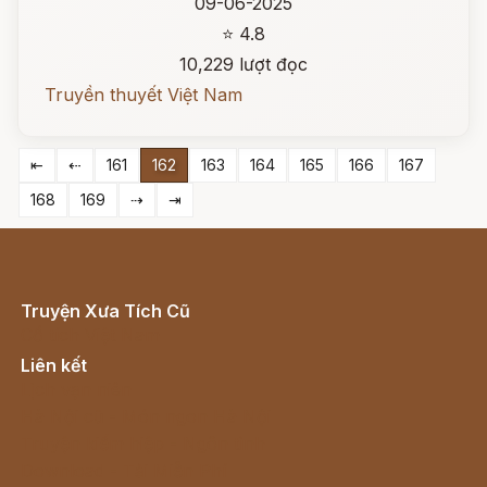
09-06-2025
⭐ 4.8
10,229 lượt đọc
Truyền thuyết Việt Nam
⇤
⇠
161
162
163
164
165
166
167
168
169
⇢
⇥
Truyện Xưa Tích Cũ
Cổ tích Việt Nam
Liên kết
Lịch vạn niên
Hà Nội cũ - Món ngon Hà Nội
Truyện kiếm hiệp - Ngôn tình
Download - Tải Miễn Phí