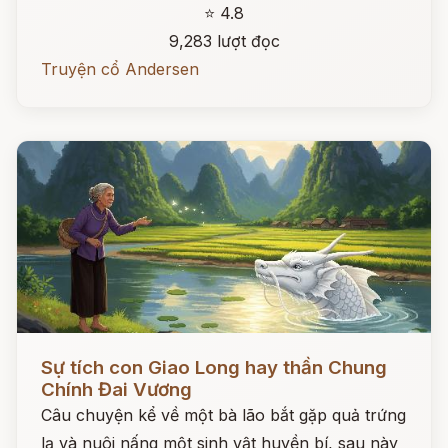
⭐ 4.8
9,283 lượt đọc
Truyện cổ Andersen
Đọc ngay
Sự tích con Giao Long hay thần Chung
Chính Đai Vương
Câu chuyện kể về một bà lão bắt gặp quả trứng
lạ và nuôi nấng một sinh vật huyền bí, sau này