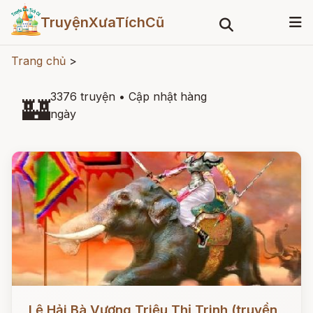
TruyệnXưaTíchCũ
Trang chủ
>
3376 truyện
•
Cập nhật hàng
🏰
ngày
Đọc ngay
Lệ Hải Bà Vương Triệu Thị Trinh (truyền