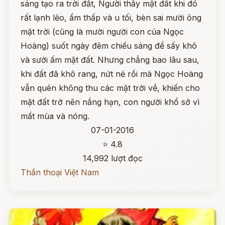
sáng tạo ra trời đất, Người thấy mặt đất khi đó
rất lạnh lẽo, ẩm thấp và u tối, bèn sai mười ông
mặt trời (cũng là mười người con của Ngọc
Hoàng) suốt ngày đêm chiếu sáng để sấy khô
và sưởi ấm mặt đất. Nhưng chẳng bao lâu sau,
khi đất đã khô rang, nứt nẻ rồi mà Ngọc Hoàng
vẫn quên không thu các mặt trời về, khiến cho
mặt đất trở nên nắng hạn, con người khổ sở vì
mất mùa và nóng.
07-01-2016
⭐ 4.8
14,992 lượt đọc
Thần thoại Việt Nam