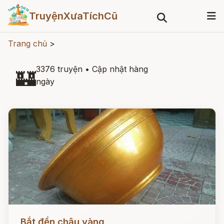
TruyệnXưaTíchCũ
Trang chủ
>
3376 truyện
•
Cập nhật hàng
🏰
ngày
Đọc ngay
Bắt đền chậu vàng