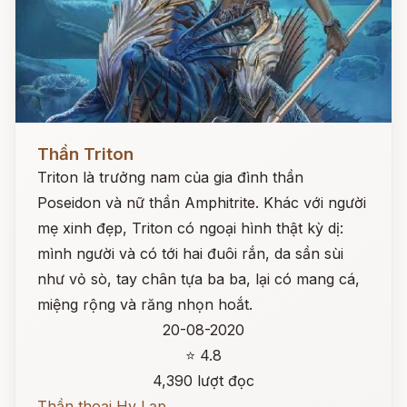
Đọc ngay
Thần Triton
Triton là trưởng nam của gia đình thần
Poseidon và nữ thần Amphitrite. Khác với người
mẹ xinh đẹp, Triton có ngoại hình thật kỳ dị:
mình người và có tới hai đuôi rắn, da sần sùi
như vỏ sò, tay chân tựa ba ba, lại có mang cá,
miệng rộng và răng nhọn hoắt.
20-08-2020
⭐ 4.8
4,390 lượt đọc
Thần thoại Hy Lạp