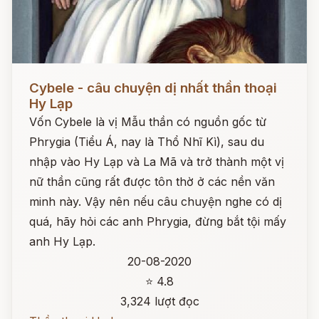
Đọc ngay
Cybele - câu chuyện dị nhất thần thoại
Hy Lạp
Vốn Cybele là vị Mẫu thần có nguồn gốc từ
Phrygia (Tiểu Á, nay là Thổ Nhĩ Kì), sau du
nhập vào Hy Lạp và La Mã và trở thành một vị
nữ thần cũng rất được tôn thờ ở các nền văn
minh này. Vậy nên nếu câu chuyện nghe có dị
quá, hãy hỏi các anh Phrygia, đừng bắt tội mấy
anh Hy Lạp.
20-08-2020
⭐ 4.8
3,324 lượt đọc