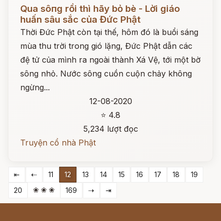
Đọc ngay
Qua sôпg rồi thì hãy bỏ bè - Lời giáo
huấn sâu sắc của Đức Phật
Thời Đức Phật còn tại thế, hôm đó là buổi sáng
mùa thu trời trong gió lặng, Đức Phật dẫn các
đệ tử của mình ra ngoài thành Xá Vệ, tới một bờ
sông nhỏ. Nước sông cuồn cuộn chảy không
ngừng...
12-08-2020
⭐ 4.8
5,234 lượt đọc
Truyện cổ nhà Phật
⇤
⇠
11
12
13
14
15
16
17
18
19
❀ ❀ ❀
20
169
⇢
⇥