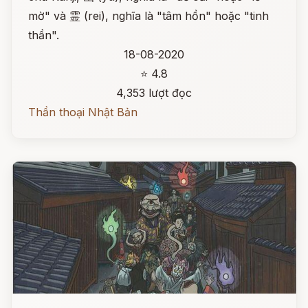
mờ" và 霊 (rei), nghĩa là "tâm hồn" hoặc "tinh
thần".
18-08-2020
⭐ 4.8
4,353 lượt đọc
Thần thoại Nhật Bản
Đọc ngay