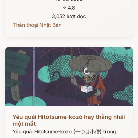
⭐ 4.8
3,052 lượt đọc
Thần thoại Nhật Bản
Đọc ngay
Yêu quái Hitotsume-kozō hay thằng nhãi
một mắt
Yêu quái Hitotsume-kozō (一つ目小僧) trong