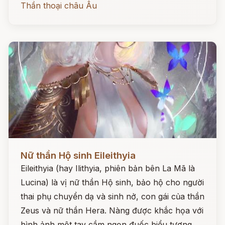
Thần thoại châu Âu
Đọc ngay
Nữ thần Hộ sinh Eileithyia
Eileithyia (hay Ilithyia, phiên bản bên La Mã là
Lucina) là vị nữ thần Hộ sinh, bảo hộ cho người
thai phụ chuyển dạ và sinh nở, con gái của thần
Zeus và nữ thần Hera. Nàng được khắc họa với
hình ảnh một tay cầm ngọn đuốc biểu tượng