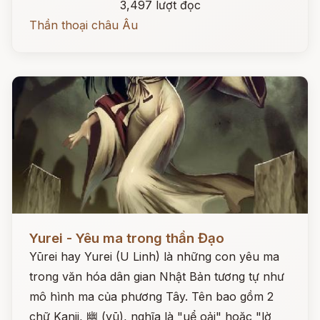
3,497 lượt đọc
Thần thoại châu Âu
Đọc ngay
Yurei - Yêu ma trong thần Đạo
Yūrei hay Yurei (U Linh) là những con yêu ma
trong văn hóa dân gian Nhật Bản tương tự như
mô hình ma của phương Tây. Tên bao gồm 2
chữ Kanji, 幽 (yū), nghĩa là "uể oải" hoặc "lờ