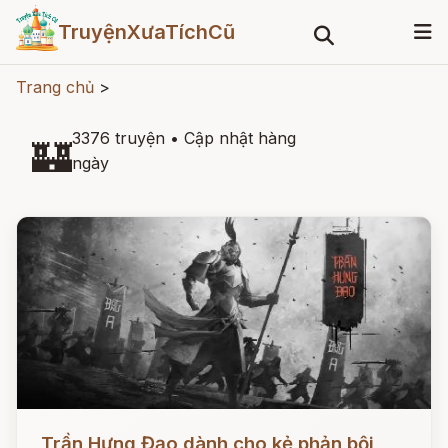
TruyệnXưaTíchCũ
Trang chủ
>
3376 truyện
•
Cập nhật hàng
🏰
ngày
Đọc ngay
Trần Hưng Đạo dành cho kẻ phản bội