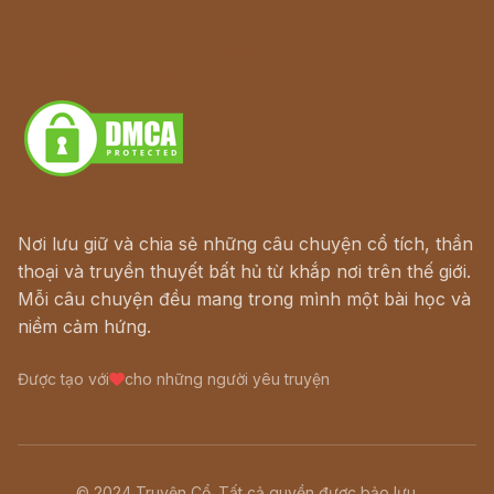
Hà Nội cũ - Món ngon Hà Nội
Truyện kiếm hiệp - Ngôn tình
Download - Tải Miễn Phí
Nơi lưu giữ và chia sẻ những câu chuyện cổ tích, thần
thoại và truyền thuyết bất hủ từ khắp nơi trên thế giới.
Mỗi câu chuyện đều mang trong mình một bài học và
niềm cảm hứng.
Được tạo với
cho những người yêu truyện
© 2024 Truyện Cổ. Tất cả quyền được bảo lưu.