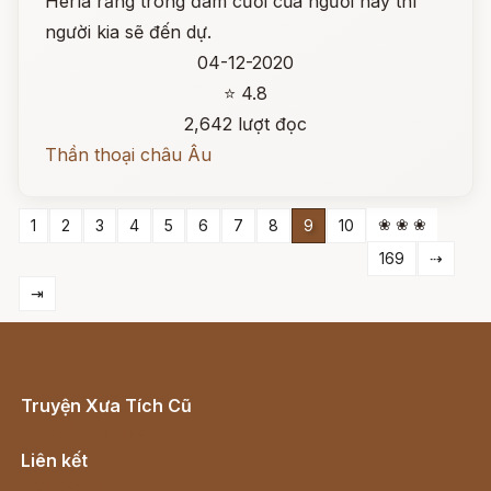
Herla rằng trong đám cưới của người này thì
người kia sẽ đến dự.
04-12-2020
⭐ 4.8
2,642 lượt đọc
Thần thoại châu Âu
❀ ❀ ❀
1
2
3
4
5
6
7
8
9
10
169
⇢
⇥
Truyện Xưa Tích Cũ
Cổ tích Việt Nam
Liên kết
Lịch vạn niên