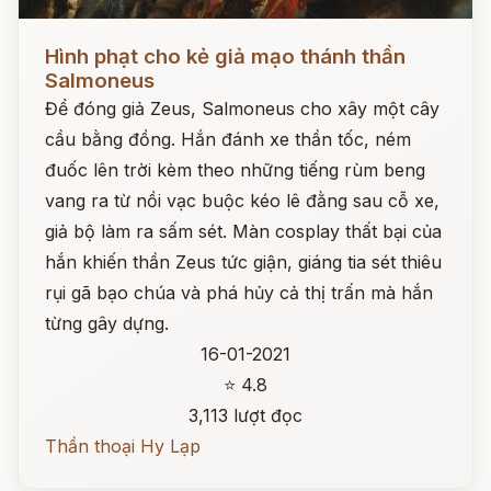
Đọc ngay
Hình phạt cho kẻ giả mạo thánh thần
Salmoneus
Để đóng giả Zeus, Salmoneus cho xây một cây
cầu bằng đồng. Hắn đánh xe thần tốc, ném
đuốc lên trời kèm theo những tiếng rùm beng
vang ra từ nồi vạc buộc kéo lê đằng sau cỗ xe,
giả bộ làm ra sấm sét. Màn cosplay thất bại của
hắn khiến thần Zeus tức giận, giáng tia sét thiêu
rụi gã bạo chúa và phá hủy cả thị trấn mà hắn
từng gây dựng.
16-01-2021
⭐ 4.8
3,113 lượt đọc
Thần thoại Hy Lạp