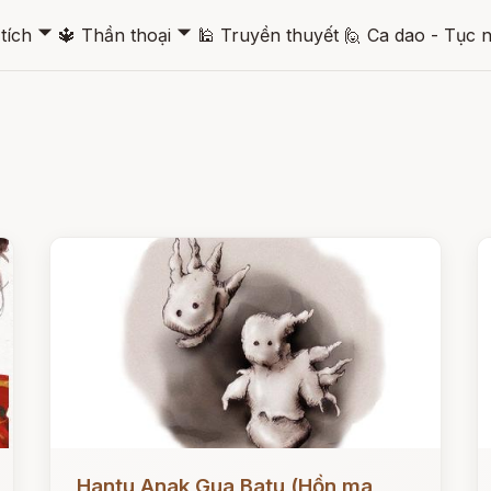
🞃
🞃
tích
🔱
Thần thoại
🕌
Truyền thuyết
🙋
Ca dao - Tục 
Đọc ngay
Đ
Hantu Anak Gua Batu (Hồn ma