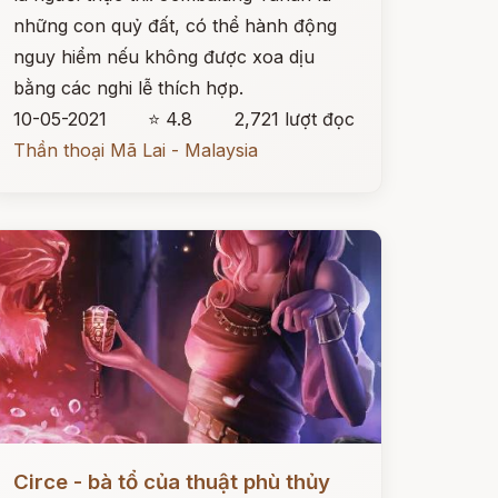
những con quỷ đất, có thể hành động
nguy hiểm nếu không được xoa dịu
bằng các nghi lễ thích hợp.
10-05-2021
⭐ 4.8
2,721 lượt đọc
Thần thoại Mã Lai - Malaysia
ọc ngay
Circe - bà tổ của thuật phù thủy