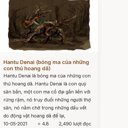
ọc ngay
Hantu Denai (bóng ma của những
con thú hoang dã)
Hantu Denai là bóng ma của những con
thú hoang dã. Hantu Denai là con quỷ
săn bắn, một con ma cổ đại gắn liền với
rừng rậm, nó truy đuổi những người thợ
săn, nó nằm chờ trong những dấu vết
do động vật hoang dã để lại,
10-05-2021
⭐ 4.8
2,490 lượt đọc