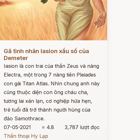
ọc ngay
Gã tình nhân Iasion xấu số của
Demeter
Iasion là con trai của thần Zeus và nàng
Electra, một trong 7 nàng tiên Pleiades
con gái Titan Atlas. Nhìn chung anh này
cũng thuộc diện con ông cháu cha,
tương lai xán lạn, cơ nghiệp hứa hẹn,
trẻ tuổi đã trở thành người hùng của
đảo Samothrace.
07-05-2021
⭐ 4.8
3,787 lượt đọc
Thần thoại Hy Lạp