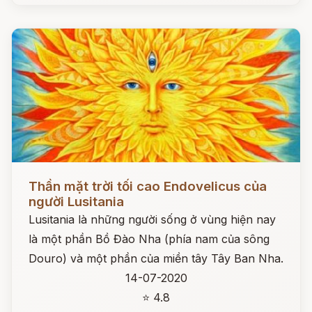
Đọc ngay
Thần mặt trời tối cao Endovelicus của
người Lusitania
Lusitania là những người sống ở vùng hiện nay
là một phần Bồ Đào Nha (phía nam của sông
Douro) và một phần của miền tây Tây Ban Nha.
14-07-2020
⭐ 4.8