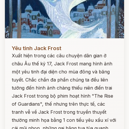
Đọc ngay
Yêu tinh Jack Frost
Xuất hiện trong các câu chuyện dân gian ở
châu Âu thế kỷ 17, Jack Frost mang hình ảnh
một yêu tinh đại diện cho mùa đông và băng
tuyết. Chắc chắn đa phần chúng ta đều liên
tưởng đến hình ảnh chàng thiếu niên điển trai
Jack Frost trong bộ phim hoạt hình "The Rise
of Guardians", thế nhưng trên thực tế, các
tranh vễ về Jack Frost trong truyền thuyết
thường minh họa bằng 1 con tiểu yêu xấu xí với
cái mũi nhọn, những gai băng tua tủa quanh