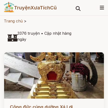
TruyệnXưaTíchCũ
Trang chủ
>
3376 truyện
•
Cập nhật hàng
🏰
ngày
Đọc ngay
Công đức cúng dường Xá Lợi