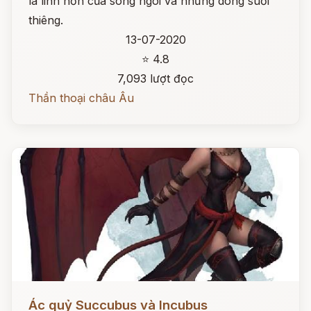
là linh hồn của sông ngòi và những dòng suối
thiêng.
13-07-2020
⭐ 4.8
7,093 lượt đọc
Thần thoại châu Âu
Đọc ngay
Ác quỷ Succubus và Incubus