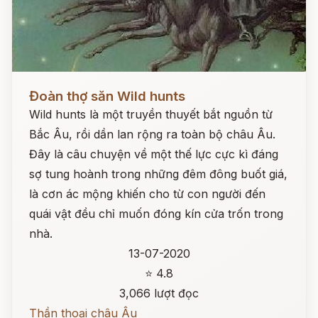
Đọc ngay
Đoàn thợ săn Wild hunts
Wild hunts là một truyền thuyết bắt nguồn từ
Bắc Âu, rồi dần lan rộng ra toàn bộ châu Âu.
Đây là câu chuyện về một thế lực cực kì đáng
sợ tung hoành trong những đêm đông buốt giá,
là cơn ác mộng khiến cho từ con người đến
quái vật đều chỉ muốn đóng kín cửa trốn trong
nhà.
13-07-2020
⭐ 4.8
3,066 lượt đọc
Thần thoại châu Âu