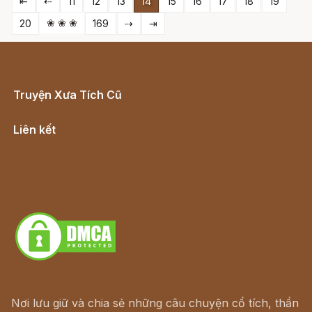
⇤
⇠
11
12
13
14
15
16
17
18
19
❀ ❀ ❀
20
169
⇢
⇥
Truyện Xưa Tích Cũ
Cổ tích Việt Nam
Liên kết
Lịch vạn niên
Hà Nội cũ - Món ngon Hà Nội
Truyện kiếm hiệp - Ngôn tình
Download - Tải Miễn Phí
Nơi lưu giữ và chia sẻ những câu chuyện cổ tích, thần