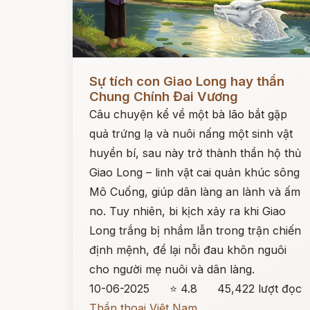
Đọc ngay
Sự tích con Giao Long hay thần
Chung Chính Đai Vương
Câu chuyện kể về một bà lão bắt gặp
quả trứng lạ và nuôi nấng một sinh vật
huyền bí, sau này trở thành thần hộ thủ
Giao Long – linh vật cai quản khúc sông
Mô Cuống, giúp dân làng an lành và ấm
no. Tuy nhiên, bi kịch xảy ra khi Giao
Long trắng bị nhầm lẫn trong trận chiến
định mệnh, để lại nỗi đau khôn nguôi
cho người mẹ nuôi và dân làng.
10-06-2025
⭐ 4.8
45,422 lượt đọc
Thần thoại Việt Nam