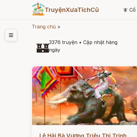
TruyệnXưaTíchCũ
🧚
Cổ 
Trang chủ
>
3376 truyện
•
Cập nhật hàng
🏰
ngày
Đọc ngay
Lệ Hải Bà Vương Triệu Thị Trinh