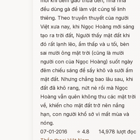
mỗi khi đêm giao thừa đến, nhà nhà
đều dùng gà để làm vật cúng tế linh
thiêng. Theo truyền thuyết của người
Việt xưa nay, khi Ngọc Hoàng mới sáng
tạo ra trời đất, Người thấy mặt đất khi
đó rất lạnh lẽo, ẩm thấp và u tối, bèn
sai mười ông mặt trời (cũng là mười
người con của Ngọc Hoàng) suốt ngày
đêm chiếu sáng để sấy khô và sưởi ấm
mặt đất. Nhưng chẳng bao lâu sau, khi
đất đã khô rang, nứt nẻ rồi mà Ngọc
Hoàng vẫn quên không thu các mặt trời
về, khiến cho mặt đất trở nên nắng
hạn, con người khổ sở vì mất mùa và
nóng.
07-01-2016
⭐ 4.8
14,978 lượt đọc