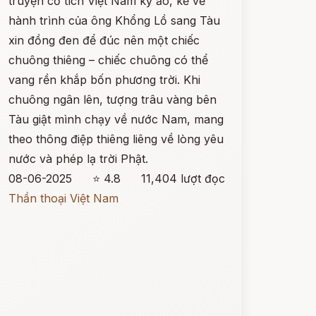
truyện cổ tích Việt Nam kỳ ảo, kể về
hành trình của ông Khổng Lồ sang Tàu
xin đồng đen để đúc nên một chiếc
chuông thiêng – chiếc chuông có thể
vang rền khắp bốn phương trời. Khi
chuông ngân lên, tượng trâu vàng bên
Tàu giật mình chạy về nước Nam, mang
theo thông điệp thiêng liêng về lòng yêu
nước và phép lạ trời Phật.
08-06-2025
⭐ 4.8
11,404 lượt đọc
Thần thoại Việt Nam