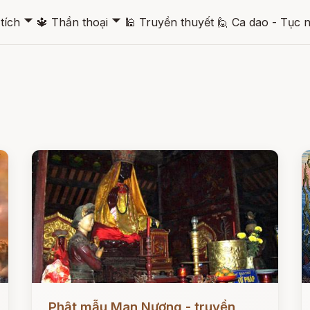
🞃
🞃
tích
🔱
Thần thoại
🕌
Truyền thuyết
🙋
Ca dao - Tục 
Đọc ngay
Đ
Phật mẫu Man Nương - truyền