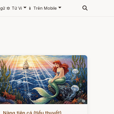
🞃
🞃
ngữ
🔯
Tử Vi
📱
Trên Mobile
ọc ngay
Nàng tiên cá (tiểu thuyết)