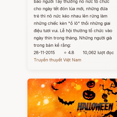
bào người Tày thưởng nô nức tổ chức
cho ngày tết đón lúa mới, những đứa
trẻ thì nô nức kéo nhau lên rừng làm
những chiếc kèn "ồ lô" thổi những giai
điệu tươi vui. Lễ hội thường tổ chức vào
ngày thìn trong tháng. Những người già
trong bản kể rằng:
28-11-2015
⭐ 4.8
10,062 lượt đọc
Truyền thuyết Việt Nam