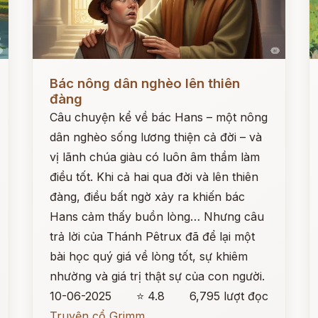
Đọc ngay
Đ
Bác nông dân nghèo lên thiên
đàng
Câu chuyện kể về bác Hans – một nông
dân nghèo sống lương thiện cả đời – và
vị lãnh chúa giàu có luôn âm thầm làm
điều tốt. Khi cả hai qua đời và lên thiên
đàng, điều bất ngờ xảy ra khiến bác
Hans cảm thấy buồn lòng… Nhưng câu
trả lời của Thánh Pêtrux đã để lại một
bài học quý giá về lòng tốt, sự khiêm
nhường và giá trị thật sự của con người.
10-06-2025
⭐ 4.8
6,795 lượt đọc
Truyện cổ Grimm