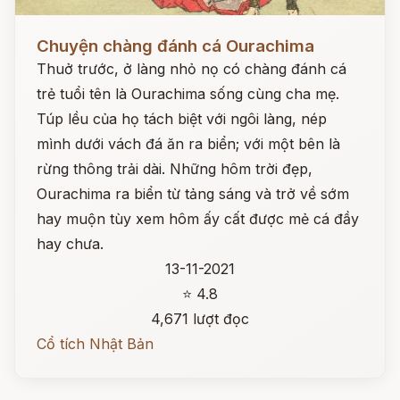
Đọc ngay
Chuyện chàng đánh cá Ourachima
Thuở trước, ở làng nhỏ nọ có chàng đánh cá
trẻ tuổi tên là Ourachima sống cùng cha mẹ.
Túp lều của họ tách biệt với ngôi làng, nép
mình dưới vách đá ăn ra biển; với một bên là
rừng thông trải dài. Những hôm trời đẹp,
Ourachima ra biển từ tảng sáng và trở về sớm
hay muộn tùy xem hôm ấy cất được mẻ cá đầy
hay chưa.
13-11-2021
⭐ 4.8
4,671 lượt đọc
Cổ tích Nhật Bản