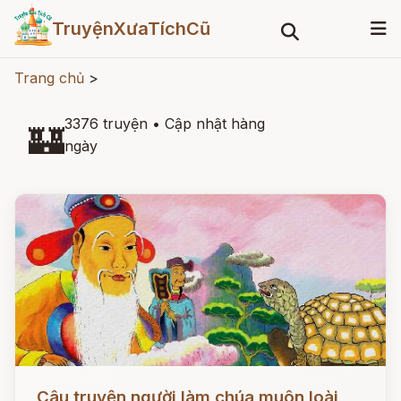
TruyệnXưaTíchCũ
Trang chủ
>
3376 truyện
•
Cập nhật hàng
🏰
ngày
Đọc ngay
Câu truyện người làm chúa muôn loài