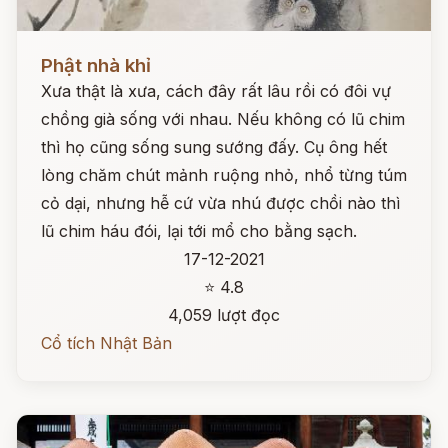
Đọc ngay
Phật nhà khỉ
Xưa thật là xưa, cách đây rất lâu rồi có đôi vự
chồng già sống với nhau. Nếu không có lũ chim
thì họ cũng sống sung sướng đấy. Cụ ông hết
lòng chăm chút mảnh ruộng nhỏ, nhổ từng túm
cỏ dại, nhưng hễ cứ vừa nhú được chồi nào thì
lũ chim háu đói, lại tới mổ cho bằng sạch.
17-12-2021
⭐ 4.8
4,059 lượt đọc
Cổ tích Nhật Bản