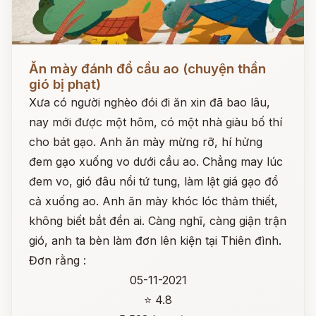
Đọc ngay
Ăn mày đánh đổ cầu ao (chuyện thần
gió bị phạt)
Xưa có người nghèo đói đi ăn xin đã bao lâu,
nay mới được một hôm, có một nhà giàu bố thí
cho bát gạo. Anh ăn mày mừng rỡ, hí hửng
đem gạo xuống vo dưới cầu ao. Chẳng may lúc
đem vo, gió đâu nổi tứ tung, làm lật giá gạo đổ
cả xuống ao. Anh ăn mày khóc lóc thảm thiết,
không biết bắt đền ai. Càng nghĩ, càng giận trận
gió, anh ta bèn làm đơn lên kiện tại Thiên đình.
Đơn rằng :
05-11-2021
⭐ 4.8