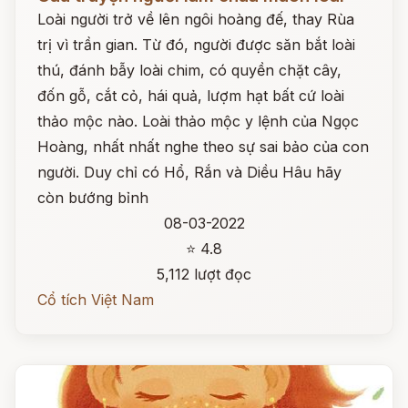
Loài người trở về lên ngôi hoàng đế, thay Rùa
trị vì trần gian. Từ đó, người được săn bắt loài
thú, đánh bẫy loài chim, có quyền chặt cây,
đốn gỗ, cắt cỏ, hái quả, lượm hạt bất cứ loài
thảo mộc nào. Loài thảo mộc y lệnh của Ngọc
Hoàng, nhất nhất nghe theo sự sai bảo của con
người. Duy chỉ có Hổ, Rắn và Diều Hâu hãy
còn bướng bỉnh
08-03-2022
⭐ 4.8
5,112 lượt đọc
Cổ tích Việt Nam