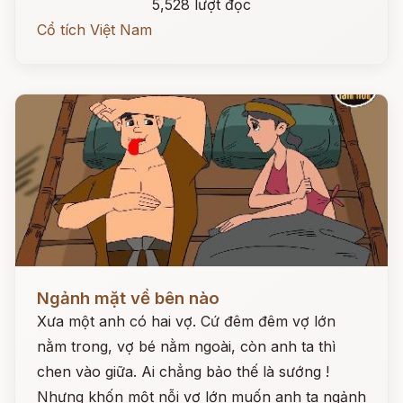
5,528 lượt đọc
Cổ tích Việt Nam
Đọc ngay
Ngảnh mặt về bên nào
Xưa một anh có hai vợ. Cứ đêm đêm vợ lớn
nằm trong, vợ bé nằm ngoài, còn anh ta thì
chen vào giữa. Ai chẳng bảo thế là sướng !
Nhưng khốn một nỗi vợ lớn muốn anh ta ngảnh