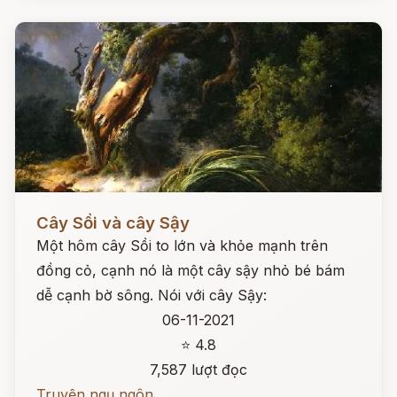
Đọc ngay
Cây Sồi và cây Sậy
Một hôm cây Sồi to lớn và khỏe mạnh trên
đồng cỏ, cạnh nó là một cây sậy nhỏ bé bám
dễ cạnh bờ sông. Nói với cây Sậy:
06-11-2021
⭐ 4.8
7,587 lượt đọc
Truyện ngụ ngôn