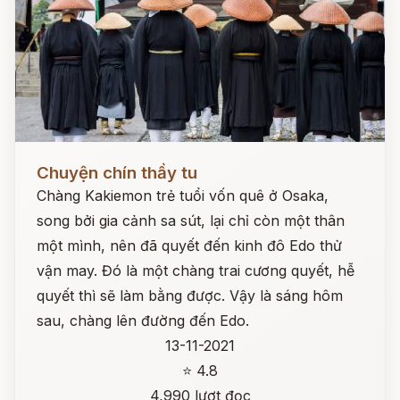
Đọc ngay
Chuyện chín thầy tu
Chàng Kakiemon trẻ tuổi vốn quê ở Osaka,
song bởi gia cảnh sa sút, lại chỉ còn một thân
một mình, nên đã quyết đến kinh đô Edo thử
vận may. Đó là một chàng trai cương quyết, hễ
quyết thì sẽ làm bằng được. Vậy là sáng hôm
sau, chàng lên đường đến Edo.
13-11-2021
⭐ 4.8
4,990 lượt đọc