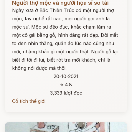
Người thợ mộc và người họa sĩ so tài
Ngày xưa ở Bắc Thiên Trúc có một người thợ
mộc, tay nghề rất cao, mọi người gọi anh là
mộc sư. Mộc sư đẽo đục, khắc chạm làm ra
một cô gái bằng gỗ, hình dáng rất đẹp. Đôi mắt
to đen nhìn thẳng, quần áo lúc nào cũng như
mới, chẳng khác gì một người thật. Người gỗ lại
biết đi tới đi lui, biết rót trà mời khách, chỉ là
không nói được mà thôi.
20-10-2021
⭐ 4.8
3,333 lượt đọc
Cổ tích thế giới