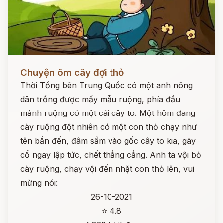
Đọc ngay
Chuyện ôm cây đợi thỏ
Thời Tống bên Trung Quốc có một anh nông
dân trồng được mấy mẫu ruộng, phía đầu
mảnh ruộng có một cái cây to. Một hôm đang
cày ruộng đột nhiên có một con thỏ chạy như
tên bắn đến, đâm sầm vào gốc cây to kia, gãy
cổ ngay lập tức, chết thẳng cẳng. Anh ta vội bỏ
cày ruộng, chạy vội đến nhặt con thỏ lên, vui
mừng nói:
26-10-2021
⭐ 4.8