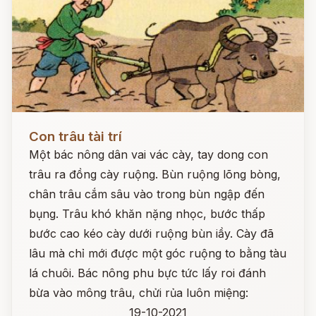
Đọc ngay
Con trâu tài trí
Một bác nông dân vai vác cày, tay dong con
trâu ra đồng cày ruộng. Bùn ruộng lõng bòng,
chân trâu cắm sâu vào trong bùn ngập đến
bụng. Trâu khó khăn nặng nhọc, bước thấp
bước cao kéo cày dưới ruộng bùn iầy. Cày đã
lâu mà chỉ mới được một góc ruộng to bằng tàu
lá chuôi. Bác nông phu bực tức lấy roi đánh
bừa vào mông trâu, chửi rủa luôn miệng:
19-10-2021