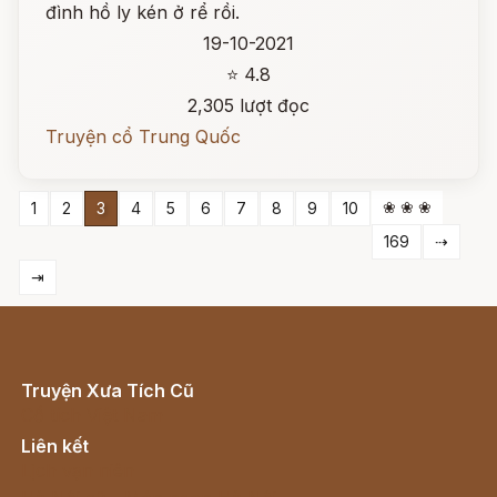
đình hồ ly kén ở rể rồi.
19-10-2021
⭐ 4.8
2,305 lượt đọc
Truyện cổ Trung Quốc
❀ ❀ ❀
1
2
3
4
5
6
7
8
9
10
169
⇢
⇥
Truyện Xưa Tích Cũ
Cổ tích Việt Nam
Liên kết
Lịch vạn niên