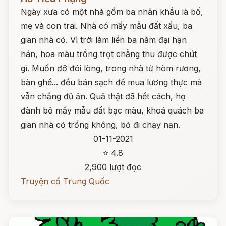
Ngày xưa có một nhà gồm ba nhân khẩu là bố,
mẹ và con trai. Nhà có mấy mẫu đất xấu, ba
gian nhà cỏ. Vì trời làm liền ba năm đại hạn
hán, hoa màu trồng trọt chẳng thu được chút
gì. Muốn đỡ đói lòng, trong nhà từ hòm rương,
bàn ghế... đều bán sạch để mua lương thực mà
vẫn chẳng đủ ăn. Quả thật đã hết cách, họ
đành bỏ mấy mẫu đất bạc màu, khoá quách ba
gian nhà cỏ trống không, bỏ đi chạy nạn.
01-11-2021
⭐ 4.8
2,900 lượt đọc
Truyện cổ Trung Quốc