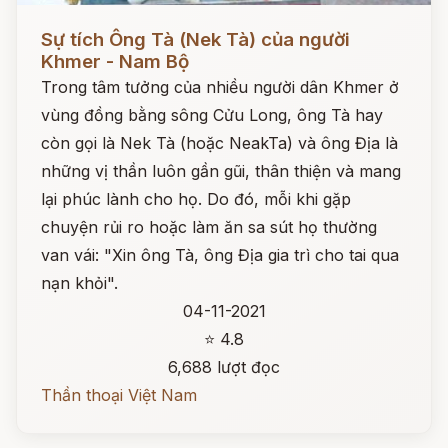
Đọc ngay
Sự tích Ông Tà (Nek Tà) của người
Khmer - Nam Bộ
Trong tâm tưởng của nhiều người dân Khmer ở
vùng đồng bằng sông Cửu Long, ông Tà hay
còn gọi là Nek Tà (hoặc NeakTa) và ông Địa là
những vị thần luôn gần gũi, thân thiện và mang
lại phúc lành cho họ. Do đó, mỗi khi gặp
chuyện rủi ro hoặc làm ăn sa sút họ thường
van vái: "Xin ông Tà, ông Địa gia trì cho tai qua
nạn khỏi".
04-11-2021
⭐ 4.8
6,688 lượt đọc
Thần thoại Việt Nam