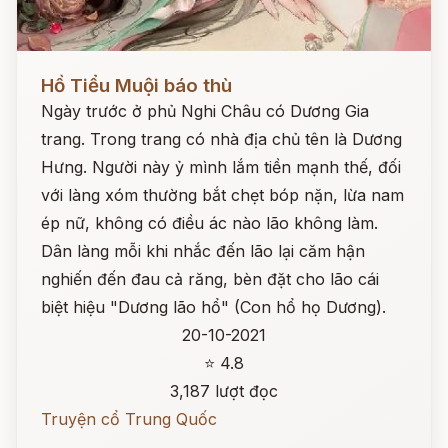
Đọc ngay
Hồ Tiểu Muội báo thù
Ngày trước ở phủ Nghi Châu có Dương Gia
trang. Trong trang có nhà địa chủ tên là Dương
Hưng. Người này ỷ mình lắm tiền mạnh thế, đối
với làng xóm thường bắt chẹt bóp nặn, lừa nam
ép nữ, không có điều ác nào lão không làm.
Dân làng mỗi khi nhắc đến lão lại căm hận
nghiến đến đau cả răng, bèn đặt cho lão cái
biệt hiệu "Dương lão hổ" (Con hổ họ Dương).
20-10-2021
⭐ 4.8
3,187 lượt đọc
Truyện cổ Trung Quốc