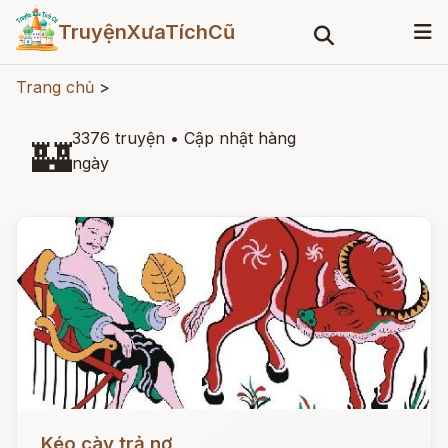
TruyệnXưaTíchCũ
Trang chủ
>
3376 truyện
•
Cập nhật hàng
🏰
ngày
Đọc ngay
Kéo cày trả nợ