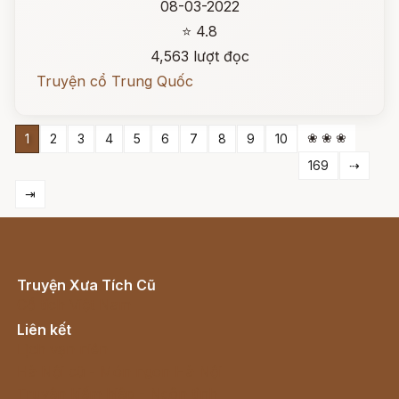
08-03-2022
⭐ 4.8
4,563 lượt đọc
Truyện cổ Trung Quốc
❀ ❀ ❀
1
2
3
4
5
6
7
8
9
10
169
⇢
⇥
Truyện Xưa Tích Cũ
Cổ tích Việt Nam
Liên kết
Lịch vạn niên
Hà Nội cũ - Món ngon Hà Nội
Truyện kiếm hiệp - Ngôn tình