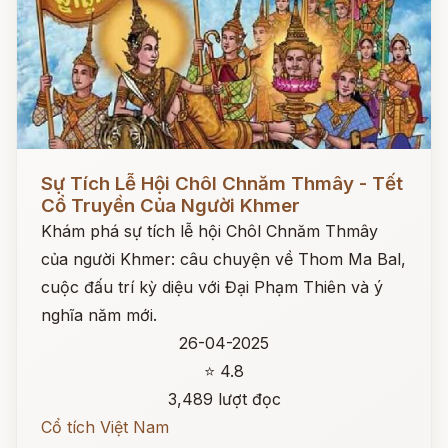
Đọc ngay
Sự Tích Lễ Hội Chôl Chnăm Thmây - Tết
Cổ Truyền Của Người Khmer
Khám phá sự tích lễ hội Chôl Chnăm Thmây
của người Khmer: câu chuyện về Thom Ma Bal,
cuộc đấu trí kỳ diệu với Đại Phạm Thiên và ý
nghĩa năm mới.
26-04-2025
⭐ 4.8
3,489 lượt đọc
Cổ tích Việt Nam