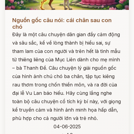
Đọc ngay
Nguồn gốc câu nói: cái chân sau con
chó
Đây là một câu chuyện dân gian đầy cảm động
và sâu sắc, kể về lòng thành bị hiểu sai, sự
tham lam của con người và trên hết là tình mẫu
tử thiêng liêng của Mục Liên dành cho mẹ mình
– bà Thanh Đề. Câu chuyện lý giải nguồn gốc
của hình ảnh chú chó ba chân, tập tục kiêng
rau thơm trong chốn thiền môn, và ra đời của
đại lễ Vu Lan báo hiếu. Hãy cùng lắng nghe
toàn bộ câu chuyện cổ tích kỳ bí này, với giọng
kể truyền cảm và hình ảnh minh họa hấp dẫn,
phù hợp cho cả người lớn và trẻ nhỏ.
04-06-2025