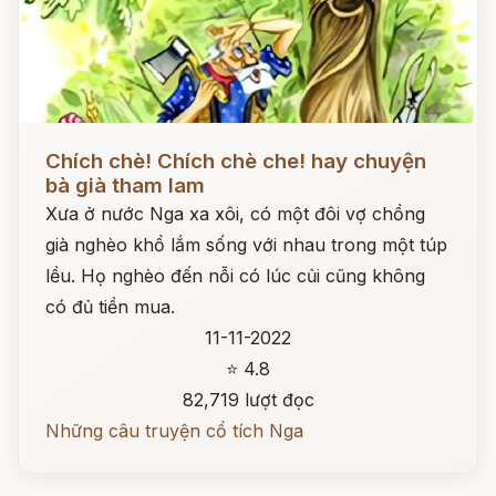
Đọc ngay
Chích chè! Chích chè che! hay chuyện
bà già tham lam
Xưa ở nước Nga xa xôi, có một đôi vợ chồng
già nghèo khổ lắm sống với nhau trong một túp
lều. Họ nghèo đến nỗi có lúc củi cũng không
có đủ tiền mua.
11-11-2022
⭐ 4.8
82,719 lượt đọc
Những câu truyện cổ tích Nga