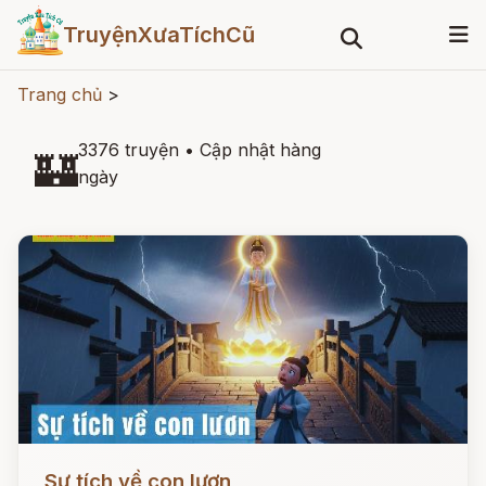
TruyệnXưaTíchCũ
Trang chủ
>
3376 truyện
•
Cập nhật hàng
🏰
ngày
Đọc ngay
Sự tích về con lươn