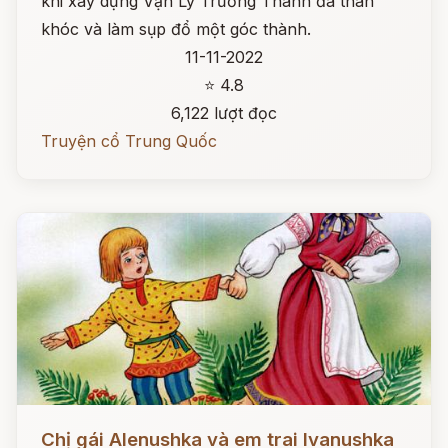
khi xây dựng Vạn Lý Trường Thành đã than
khóc và làm sụp đổ một góc thành.
11-11-2022
⭐ 4.8
6,122 lượt đọc
Truyện cổ Trung Quốc
Đọc ngay
Chị gái Alenushka và em trai Ivanushka