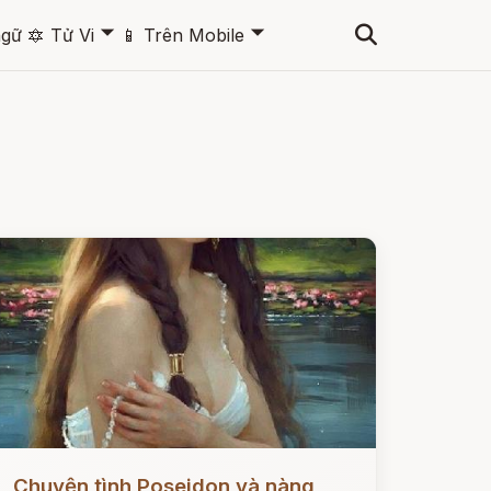
🞃
🞃
ngữ
🔯
Tử Vi
📱
Trên Mobile
ọc ngay
Chuyện tình Poseidon và nàng