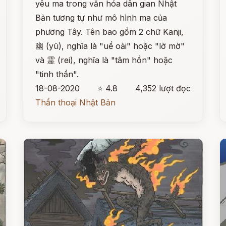
yêu ma trong văn hóa dân gian Nhật
Bản tương tự như mô hình ma của
phương Tây. Tên bao gồm 2 chữ Kanji,
幽 (yū), nghĩa là "uể oải" hoặc "lờ mờ"
và 霊 (rei), nghĩa là "tâm hồn" hoặc
"tinh thần".
18-08-2020
⭐ 4.8
4,352 lượt đọc
Thần thoại Nhật Bản