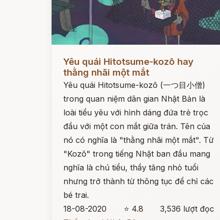
Đọc ngay
Yêu quái Hitotsume-kozō hay
thằng nhãi một mắt
Yêu quái Hitotsume-kozō (一つ目小僧)
trong quan niệm dân gian Nhật Bản là
loài tiểu yêu với hình dáng đứa trẻ trọc
đầu với một con mắt giữa trán. Tên của
nó có nghĩa là "thằng nhãi một mắt". Từ
"Kozō" trong tiếng Nhật ban đầu mang
nghĩa là chú tiểu, thầy tăng nhỏ tuổi
nhưng trở thành từ thông tục để chỉ các
bé trai.
18-08-2020
⭐ 4.8
3,536 lượt đọc