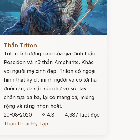
ọc ngay
Thần Triton
Triton là trưởng nam của gia đình thần
Poseidon và nữ thần Amphitrite. Khác
với người mẹ xinh đẹp, Triton có ngoại
hình thật kỳ dị: mình người và có tới hai
đuôi rắn, da sần sùi như vỏ sò, tay
chân tựa ba ba, lại có mang cá, miệng
rộng và răng nhọn hoắt.
20-08-2020
⭐ 4.8
4,387 lượt đọc
Thần thoại Hy Lạp