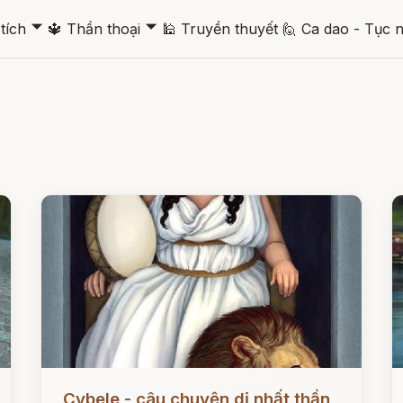
🞃
🞃
tích
🔱
Thần thoại
🕌
Truyền thuyết
🙋
Ca dao - Tục 
Đọc ngay
Đ
Cybele - câu chuyện dị nhất thần