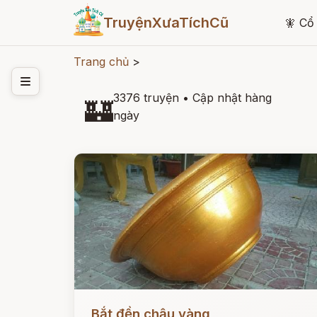
TruyệnXưaTíchCũ
🧚
Cổ 
Trang chủ
>
3376 truyện
•
Cập nhật hàng
🏰
ngày
Đọc ngay
Bắt đền chậu vàng