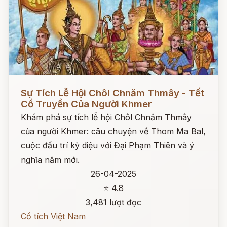
Đọc ngay
Sự Tích Lễ Hội Chôl Chnăm Thmây - Tết
Cổ Truyền Của Người Khmer
Khám phá sự tích lễ hội Chôl Chnăm Thmây
của người Khmer: câu chuyện về Thom Ma Bal,
cuộc đấu trí kỳ diệu với Đại Phạm Thiên và ý
nghĩa năm mới.
26-04-2025
⭐ 4.8
3,481 lượt đọc
Cổ tích Việt Nam