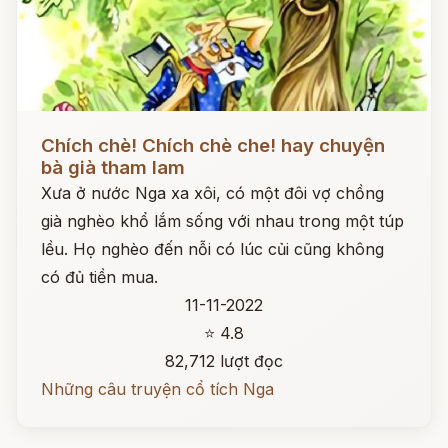
Đọc ngay
Chích chè! Chích chè che! hay chuyện
bà già tham lam
Xưa ở nước Nga xa xôi, có một đôi vợ chồng
già nghèo khổ lắm sống với nhau trong một túp
lều. Họ nghèo đến nỗi có lúc củi cũng không
có đủ tiền mua.
11-11-2022
⭐ 4.8
82,712 lượt đọc
Những câu truyện cổ tích Nga