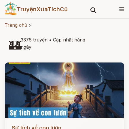
TruyệnXưaTíchCũ
Trang chủ
>
3376 truyện
•
Cập nhật hàng
🏰
ngày
Đọc ngay
Sự tích về con lươn