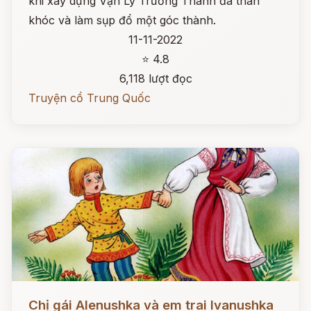
khi xây dựng Vạn Lý Trường Thành đã than
khóc và làm sụp đổ một góc thành.
11-11-2022
⭐ 4.8
6,118 lượt đọc
Truyện cổ Trung Quốc
Đọc ngay
Chị gái Alenushka và em trai Ivanushka