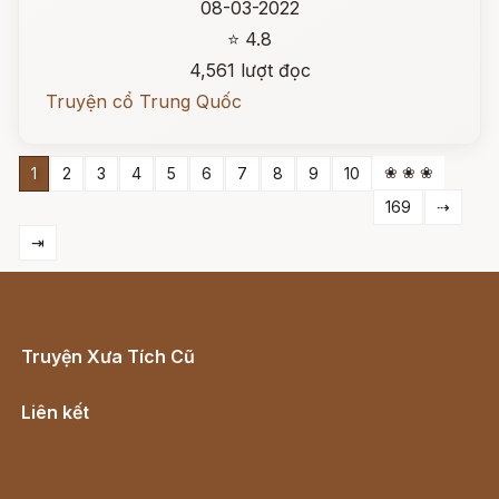
08-03-2022
⭐ 4.8
4,561 lượt đọc
Truyện cổ Trung Quốc
❀ ❀ ❀
1
2
3
4
5
6
7
8
9
10
169
⇢
⇥
Truyện Xưa Tích Cũ
Cổ tích Việt Nam
Liên kết
Lịch vạn niên
Hà Nội cũ - Món ngon Hà Nội
Truyện kiếm hiệp - Ngôn tình