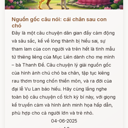
Đọc ngay
Nguồn gốc câu nói: cái chân sau con
chó
Đây là một câu chuyện dân gian đầy cảm động
và sâu sắc, kể về lòng thành bị hiểu sai, sự
tham lam của con người và trên hết là tình mẫu
tử thiêng liêng của Mục Liên dành cho mẹ mình
– bà Thanh Đề. Câu chuyện lý giải nguồn gốc
của hình ảnh chú chó ba chân, tập tục kiêng
rau thơm trong chốn thiền môn, và ra đời của
đại lễ Vu Lan báo hiếu. Hãy cùng lắng nghe
toàn bộ câu chuyện cổ tích kỳ bí này, với giọng
kể truyền cảm và hình ảnh minh họa hấp dẫn,
phù hợp cho cả người lớn và trẻ nhỏ.
04-06-2025