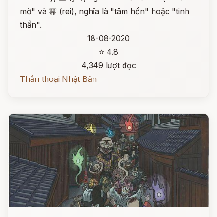
mờ" và 霊 (rei), nghĩa là "tâm hồn" hoặc "tinh
thần".
18-08-2020
⭐ 4.8
4,349 lượt đọc
Thần thoại Nhật Bản
Đọc ngay