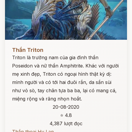
Đọc ngay
Thần Triton
Triton là trưởng nam của gia đình thần
Poseidon và nữ thần Amphitrite. Khác với người
mẹ xinh đẹp, Triton có ngoại hình thật kỳ dị:
mình người và có tới hai đuôi rắn, da sần sùi
như vỏ sò, tay chân tựa ba ba, lại có mang cá,
miệng rộng và răng nhọn hoắt.
20-08-2020
⭐ 4.8
4,387 lượt đọc
Thần thoại Hy Lạp