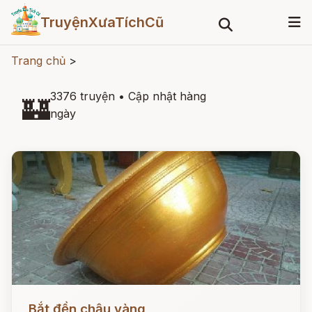
TruyệnXưaTíchCũ
Trang chủ
>
3376 truyện
•
Cập nhật hàng
🏰
ngày
Đọc ngay
Bắt đền chậu vàng