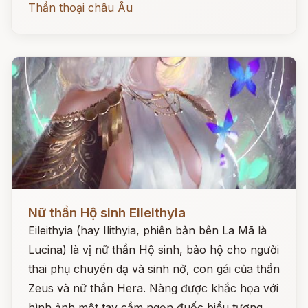
Thần thoại châu Âu
Đọc ngay
Nữ thần Hộ sinh Eileithyia
Eileithyia (hay Ilithyia, phiên bản bên La Mã là
Lucina) là vị nữ thần Hộ sinh, bảo hộ cho người
thai phụ chuyển dạ và sinh nở, con gái của thần
Zeus và nữ thần Hera. Nàng được khắc họa với
hình ảnh một tay cầm ngọn đuốc biểu tượng