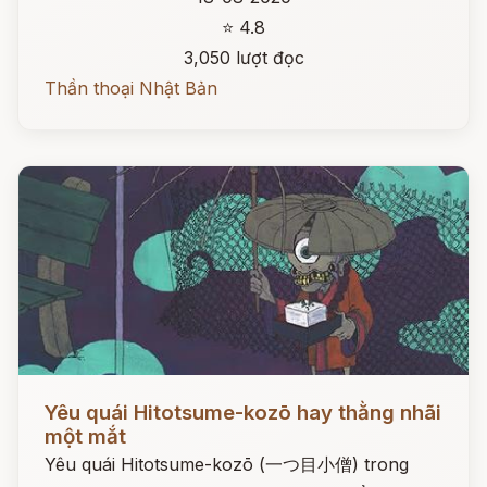
⭐ 4.8
3,050 lượt đọc
Thần thoại Nhật Bản
Đọc ngay
Yêu quái Hitotsume-kozō hay thằng nhãi
một mắt
Yêu quái Hitotsume-kozō (一つ目小僧) trong