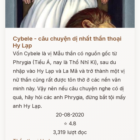
Đọc ngay
Cybele - câu chuyện dị nhất thần thoại
Hy Lạp
Vốn Cybele là vị Mẫu thần có nguồn gốc từ
Phrygia (Tiểu Á, nay là Thổ Nhĩ Kì), sau du
nhập vào Hy Lạp và La Mã và trở thành một vị
nữ thần cũng rất được tôn thờ ở các nền văn
minh này. Vậy nên nếu câu chuyện nghe có dị
quá, hãy hỏi các anh Phrygia, đừng bắt tội mấy
anh Hy Lạp.
20-08-2020
⭐ 4.8
3,319 lượt đọc