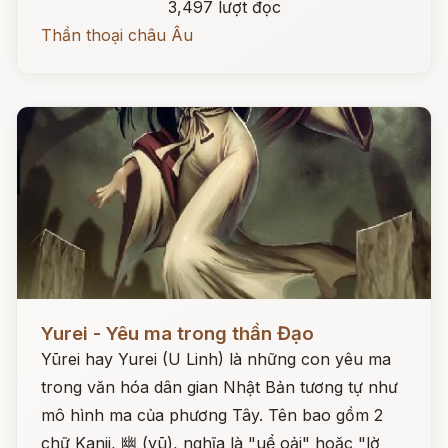
3,497 lượt đọc
Thần thoại châu Âu
Đọc ngay
Yurei - Yêu ma trong thần Đạo
Yūrei hay Yurei (U Linh) là những con yêu ma
trong văn hóa dân gian Nhật Bản tương tự như
mô hình ma của phương Tây. Tên bao gồm 2
chữ Kanji, 幽 (yū), nghĩa là "uể oải" hoặc "lờ