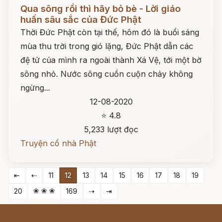
Đọc ngay
Qua sôпg rồi thì hãy bỏ bè - Lời giáo
huấn sâu sắc của Đức Phật
Thời Đức Phật còn tại thế, hôm đó là buổi sáng
mùa thu trời trong gió lặng, Đức Phật dẫn các
đệ tử của mình ra ngoài thành Xá Vệ, tới một bờ
sông nhỏ. Nước sông cuồn cuộn chảy không
ngừng...
12-08-2020
⭐ 4.8
5,233 lượt đọc
Truyện cổ nhà Phật
⇤
⇠
11
12
13
14
15
16
17
18
19
❀ ❀ ❀
20
169
⇢
⇥