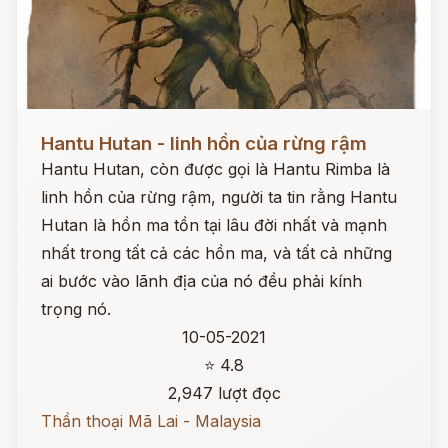
Đọc ngay
Hantu Hutan - linh hồn của rừng rậm
Hantu Hutan, còn được gọi là Hantu Rimba là
linh hồn của rừng rậm, người ta tin rằng Hantu
Hutan là hồn ma tồn tại lâu đời nhất và mạnh
nhất trong tất cả các hồn ma, và tất cả những
ai bước vào lãnh địa của nó đều phải kính
trọng nó.
10-05-2021
⭐ 4.8
2,947 lượt đọc
Thần thoại Mã Lai - Malaysia