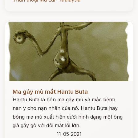
Đọc ngay
Ma gây mù mắt Hantu Buta
Hantu Buta là hồn ma gây mù và mắc bệnh
nan y cho nạn nhân của nó. Hantu Buta hay
bóng ma mù xuất hiện dưới hình dạng một ông
già gầy gò với đôi mắt lồi lớn.
11-05-2021