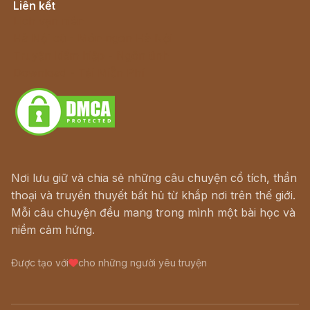
Liên kết
Lịch vạn niên
Hà Nội cũ - Món ngon Hà Nội
Truyện kiếm hiệp - Ngôn tình
Download - Tải Miễn Phí
Nơi lưu giữ và chia sẻ những câu chuyện cổ tích, thần
thoại và truyền thuyết bất hủ từ khắp nơi trên thế giới.
Mỗi câu chuyện đều mang trong mình một bài học và
niềm cảm hứng.
Được tạo với
cho những người yêu truyện