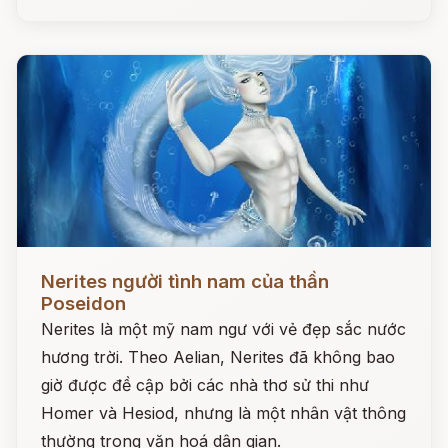
Đọc ngay
Nerites người tình nam của thần
Poseidon
Nerites là một mỹ nam ngư với vẻ đẹp sắc nước
hương trời. Theo Aelian, Nerites đã không bao
giờ được đề cập bởi các nhà thơ sử thi như
Homer và Hesiod, nhưng là một nhân vật thông
thường trong văn hoá dân gian.