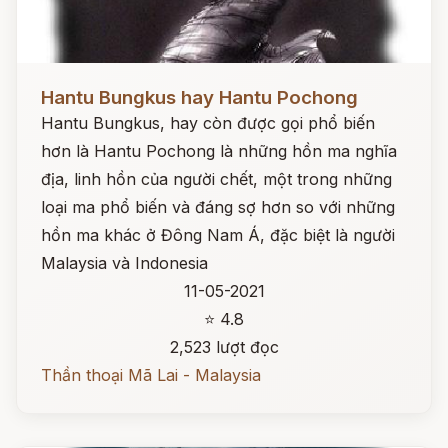
Đọc ngay
Hantu Bungkus hay Hantu Pochong
Hantu Bungkus, hay còn được gọi phổ biến
hơn là Hantu Pochong là những hồn ma nghĩa
địa, linh hồn của người chết, một trong những
loại ma phổ biến và đáng sợ hơn so với những
hồn ma khác ở Đông Nam Á, đặc biệt là người
Malaysia và Indonesia
11-05-2021
⭐ 4.8
2,523 lượt đọc
Thần thoại Mã Lai - Malaysia