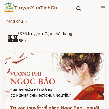
TruyệnXưaTíchCũ
Trang chủ
>
3376 truyện
•
Cập nhật hàng
🏰
ngày
Đọc ngay
Truyền thuyết về nàng Ngọc Bảo - người