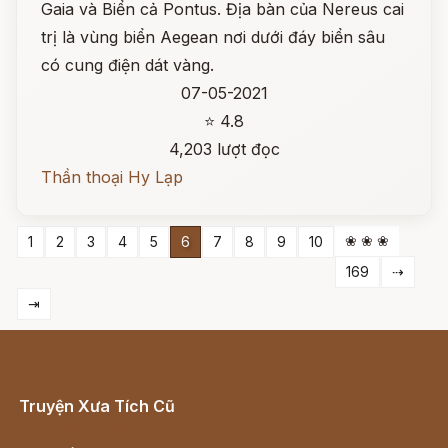
Gaia và Biển cả Pontus. Địa bàn của Nereus cai
trị là vùng biển Aegean nơi dưới đáy biển sâu
có cung điện dát vàng.
07-05-2021
⭐ 4.8
4,203 lượt đọc
Thần thoại Hy Lạp
❀ ❀ ❀
1
2
3
4
5
6
7
8
9
10
169
⇢
⇥
Truyện Xưa Tích Cũ
Cổ tích Việt Nam