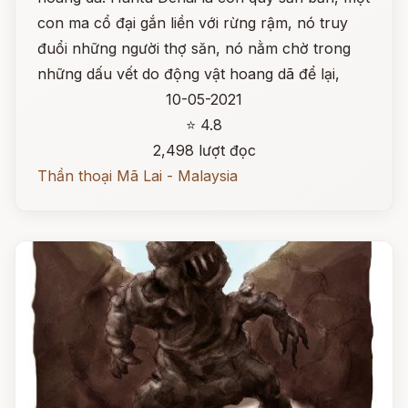
con ma cổ đại gắn liền với rừng rậm, nó truy
đuổi những người thợ săn, nó nằm chờ trong
những dấu vết do động vật hoang dã để lại,
10-05-2021
⭐ 4.8
2,498 lượt đọc
Thần thoại Mã Lai - Malaysia