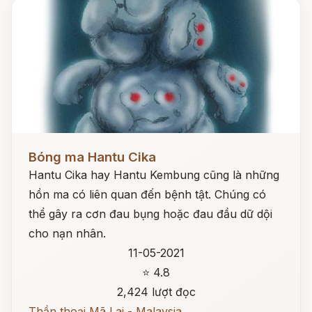
Đọc ngay
Bóng ma Hantu Cika
Hantu Cika hay Hantu Kembung cũng là những
hồn ma có liên quan đến bệnh tật. Chúng có
thể gây ra cơn đau bụng hoặc đau đầu dữ dội
cho nạn nhân.
11-05-2021
⭐ 4.8
2,424 lượt đọc
Thần thoại Mã Lai - Malaysia