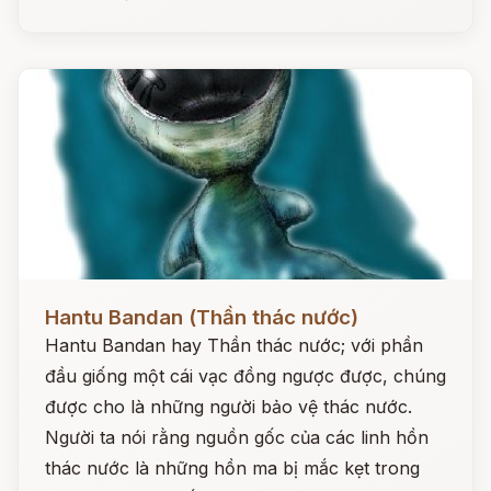
Đọc ngay
Hantu Bandan (Thần thác nước)
Hantu Bandan hay Thần thác nước; với phần
đầu giống một cái vạc đồng ngược được, chúng
được cho là những người bảo vệ thác nước.
Người ta nói rằng nguồn gốc của các linh hồn
thác nước là những hồn ma bị mắc kẹt trong